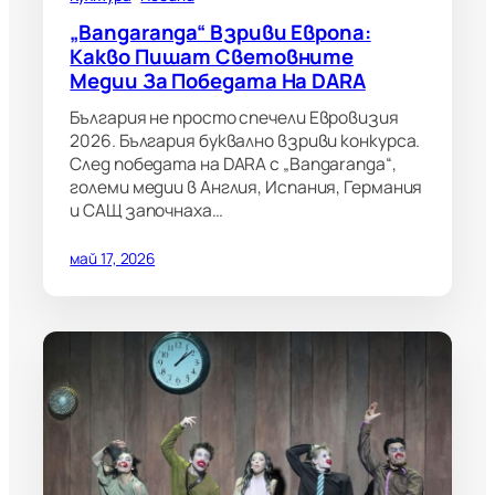
„Bangaranga“ Взриви Европа:
Какво Пишат Световните
Медии За Победата На DARA
България не просто спечели Евровизия
2026. България буквално взриви конкурса.
След победата на DARA с „Bangaranga“,
големи медии в Англия, Испания, Германия
и САЩ започнаха…
май 17, 2026