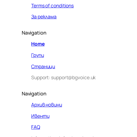
Terms of conditions
За реклама
Navigation
Home
Групи
Страници
Support: support@bgvoice.uk
Navigation
Архив новини
Ивенти
Здравейте! Аз съм Алекс –
FAQ
виртуалният помощник на BG