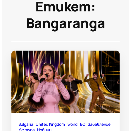
Етикет:
Bangaranga
Bulgaria
United Kingdom
world
ЕС
Забавление
Култура
Новини