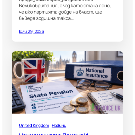
Великобритания, след като стана ясно,
че ако партията дойде на власт, ще
въведе годишна такса…
юли 29, 2026
United Kingdom
Новини