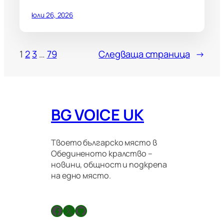
юли 26, 2026
1
2
3
…
79
Следваща страница
→
BG VOICE UK
Твоето българско място в
Обединеното кралство –
новини, общност и подкрепа
на едно място.
Facebook
X
GitHub