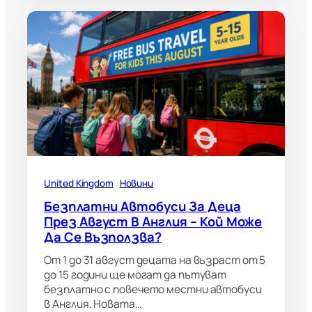
United Kingdom
Новини
Безплатни Автобуси За Деца
През Август В Англия – Кой Може
Да Се Възползва?
От 1 до 31 август децата на възраст от 5
до 15 години ще могат да пътуват
безплатно с повечето местни автобуси
в Англия. Новата…