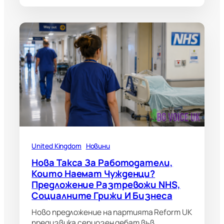
United Kingdom
Новини
Нова Такса За Работодатели,
Които Наемат Чужденци?
Предложение Разтревожи NHS,
Социалните Грижи И Бизнеса
Ново предложение на партията Reform UK
предизвика сериозен дебат във