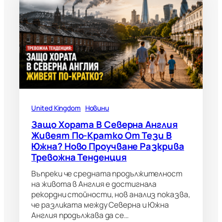
United Kingdom
Новини
Защо Хората В Северна Англия
Живеят По-Кратко От Тези В
Южна? Ново Проучване Разкрива
Тревожна Тенденция
Въпреки че средната продължителност
на живота в Англия е достигнала
рекордни стойности, нов анализ показва,
че разликата между Северна и Южна
Англия продължава да се…