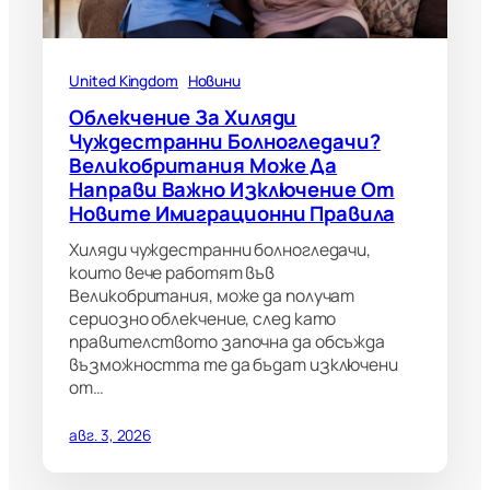
United Kingdom
Новини
Облекчение За Хиляди
Чуждестранни Болногледачи?
Великобритания Може Да
Направи Важно Изключение От
Новите Имиграционни Правила
Хиляди чуждестранни болногледачи,
които вече работят във
Великобритания, може да получат
сериозно облекчение, след като
правителството започна да обсъжда
възможността те да бъдат изключени
от…
авг. 3, 2026