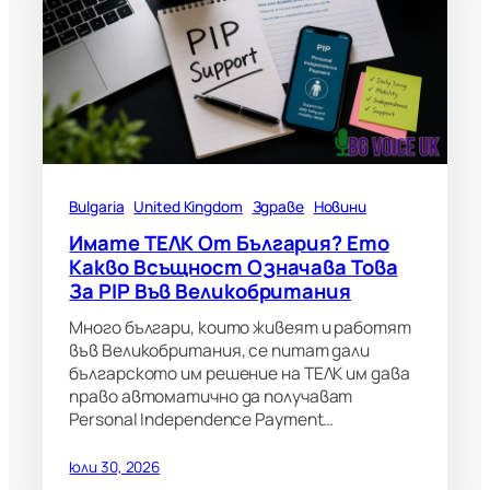
Bulgaria
United Kingdom
Здраве
Новини
Имате ТЕЛК От България? Ето
Какво Всъщност Означава Това
За PIP Във Великобритания
Много българи, които живеят и работят
във Великобритания, се питат дали
българското им решение на ТЕЛК им дава
право автоматично да получават
Personal Independence Payment…
юли 30, 2026