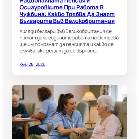
Националната Пенсия И
Осигуровките При Работа В
Чужбина: Какво Трябва Да Знаят
Българите Във Великобритания
Хиляди българи във Великобритания се
питат дали годините работа на Острова
ще им помогнат за пенсията и какво се
случва, ако решат да се върнат…
юли 28, 2026