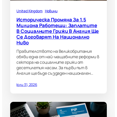
United Kingdom
Новини
Историческа Промяна За 1.5
Милиона Работещи: Заплатите
В Социалните Грижи В Англия Ще
Се Договарят На Национално
Ниво
Правителството на Великобритания
обяви една от най-мащабните реформи в
сектора на социалните грижи от
десетилетия насам. За първи път в
Англия ще бъде създаден национален…
юли 31, 2026