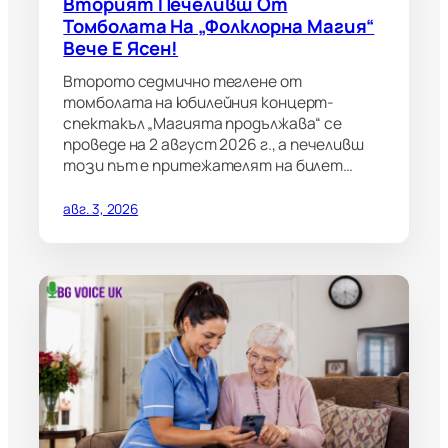
Вторият Печеливш От
Томболата На „Фолклорна Магия“
Вече Е Ясен!
Второто седмично теглене от
томболата на юбилейния концерт-
спектакъл „Магията продължава“ се
проведе на 2 август 2026 г., а печеливш
този път е притежателят на билет…
авг. 3, 2026