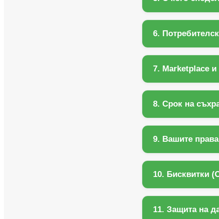
6. Потребителс
7. Marketplace 
8. Срок на съхр
9. Вашите права
10. Бисквитки (
11. Защита на д