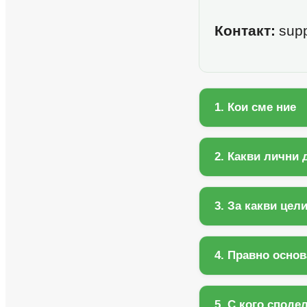
Контакт:
supp
1. Кои сме ние
2. Какви лични
3. За какви цел
4. Правно основ
5. С кого спод