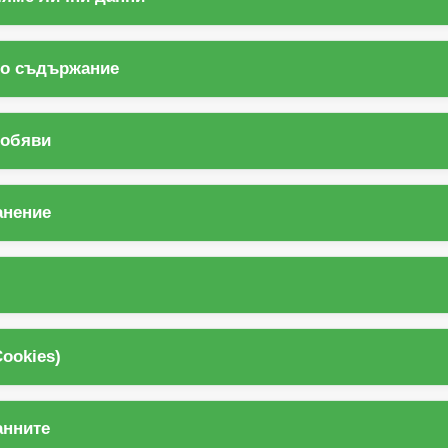
ко съдържание
и обяви
анение
Cookies)
анните