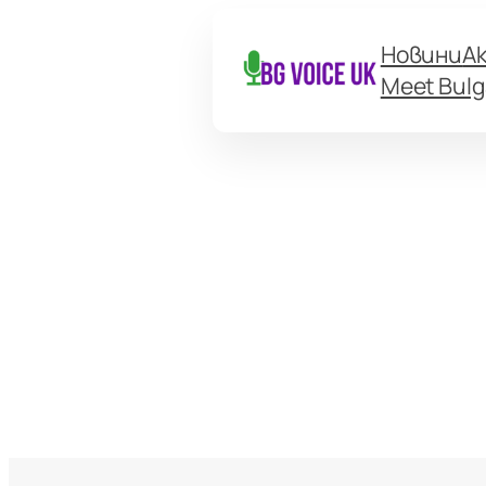
Новини
А
Meet Bulg