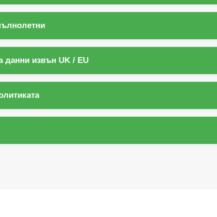
епълнолетни
а данни извън UK / EU
политиката