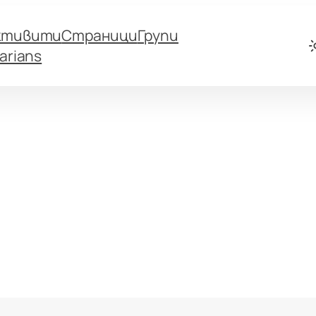
ктивити
Страници
Групи
arians