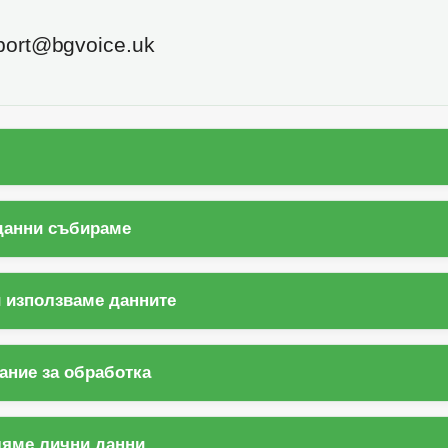
ort@bgvoice.uk
 данни събираме
и използваме данните
ание за обработка
еляме лични данни