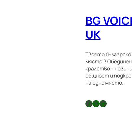
BG VOIC
UK
Твоето българско
място в Обедине
кралство – новини
общност и подкре
на едно място.
Facebook
X
GitHub