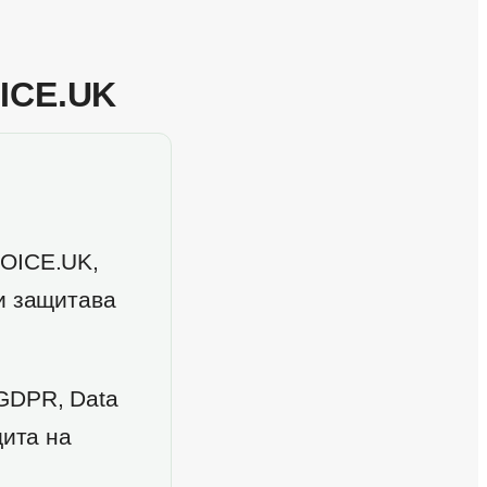
ICE.UK
VOICE.UK,
и защитава
GDPR, Data
щита на