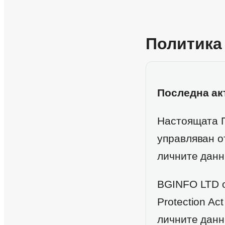
Политика
Последна ак
Настоящата П
управляван о
личните данн
BGINFO LTD о
Protection A
личните данн