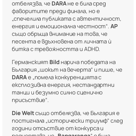
отбелязва, че
DARA
не е била сред
фаворитите преди финала, но е
„спечелила публиката с автентичност,
енергия и емоционална честност“.
AP
също обръща внимание на това, че
песента е вдъхновена от личната ѝ
битка с тревожността и ADHD.
Германският
Bild
нарича победата на
България „шокът на вечерта“ и пише, че
DARA
е „помела конкуренцията с
експлозивна енергия, нестандартни
танци и безумно силно сценично
присъствие“.
Die Welt
също отбелязва, че България е
постигнала „исторически триумф“ след
години отсъствие от конкурса и
подчертава, че „
Bangaranga
“ е била