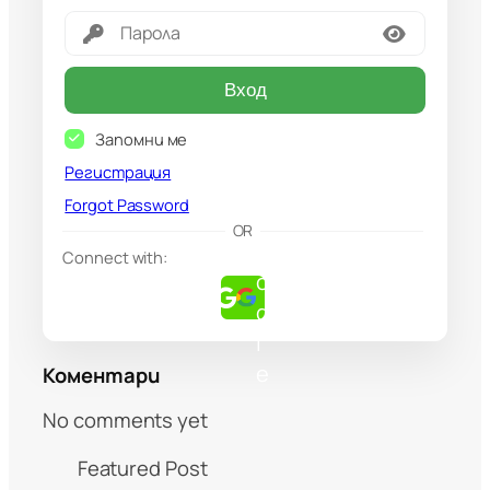
Вход
Запомни ме
Регистрация
Forgot Password
G
OR
o
Connect with:
o
g
l
e
Коментари
No comments yet
Featured Post