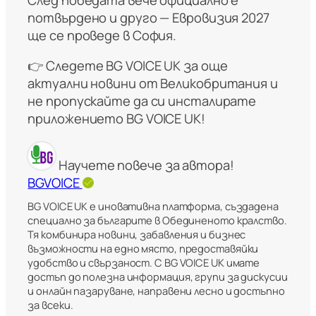
потвърдено и друго — Евровизия 2027
ще се проведе в София.
👉 Следете BG VOICE UK за още
актуални новини от Великобритания и
не пропускайте да си инсталирате
приложението BG VOICE UK!
Научете повече за автора!
BGVOICE
BG VOICE UK е иновативна платформа, създадена
специално за българите в Обединеното кралство.
Тя комбинира новини, забавления и бизнес
възможности на едно място, предоставяйки
удобство и свързаност. С BG VOICE UK имате
достъп до полезна информация, групи за дискусии
и онлайн пазаруване, направени лесно и достъпно
за всеки.