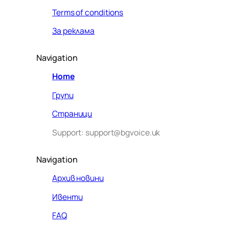
Terms of conditions
За реклама
Navigation
Home
Групи
Страници
Support: support@bgvoice.uk
Navigation
Архив новини
Ивенти
Здравейте! Аз съм Алекс –
FAQ
виртуалният помощник на BG