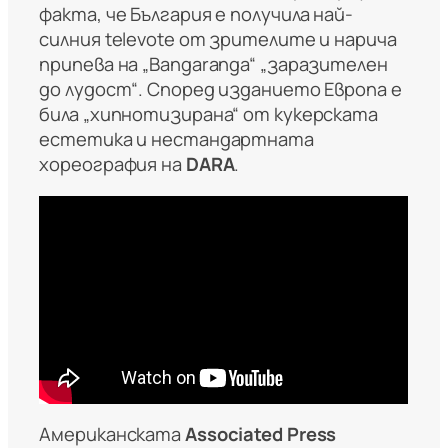
факта, че България е получила най-
силния televote от зрителите и нарича
припева на „Bangaranga“ „заразителен
до лудост“. Според изданието Европа е
била „хипнотизирана“ от кукерската
естетика и нестандартната
хореография на
DARA
.
Американската
Associated Press