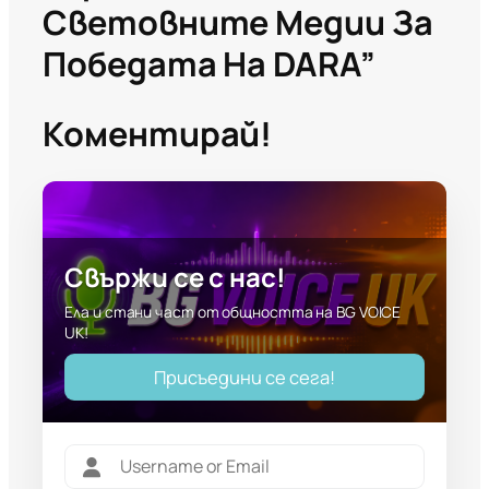
Световните Медии За
Победата На DARA”
Коментирай!
Свържи се с нас!
Ела и стани част от общността на BG VOICE
UK!
Присъедини се сега!