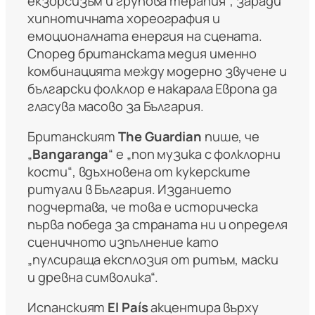
екзорсизъм и групова терапия“, заради
хипнотичната хореография и
емоционалната енергия на сцената.
Според британската медия именно
комбинацията между модерно звучене и
български фолклор е накарала Европа да
гласува масово за България.
Британският
The Guardian
пише, че
„
Bangaranga
“ е „поп музика с фолклорни
кости“, вдъхновена от кукерските
ритуали в България. Изданието
подчертава, че това е историческа
първа победа за страната ни и определя
сценичното изпълнение като
„пулсираща експлозия от ритъм, маски
и древна символика“.
Испанският
El País
акцентира върху