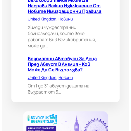
Великобритания Може Да
р
Направи Важно Изключение От
и
Новите Имиграционни Правила
т
а
United Kingdom
, 
Новини
н
Хиляди чуждестранни
и
болногледачи, които вече
я
работят във Великобритания,
м
може да…
о
ж
е
Безплатни Автобуси За Деца
д
През Август В Англия – Кой
а
Може Да Се Възползва?
н
United Kingdom
, 
Новини
а
п
От 1 до 31 август децата на
р
възраст от 5…
а
в
и
в
а
ж
н