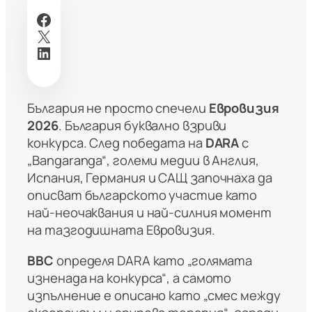
Facebook
X
LinkedIn
България не просто спечели
Евровизия
2026
. България буквално взриви
конкурса. След победата на
DARA
с
„Bangaranga“, големи медии в Англия,
Испания, Германия и САЩ започнаха да
описват българското участие като
най-неочаквания и най-силния момент
на тазгодишната Евровизия.
BBC
определя DARA като „голямата
изненада на конкурса“, а самото
изпълнение е описано като „смес между