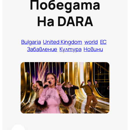
Победата
На DARA
Bulgaria
United Kingdom
world
ЕС
Забавление
Култура
Новини