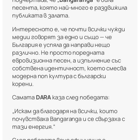
песента, която най-много е раздвижила
публиката в залата.
Интересното е, че почти всички чужди
медии говорят за едно и също — че
България е успяла да направи нещо
различно. Не просто поредната
евровизионна песен, а изпълнение със
собствена идентичност, което смесва
модерна поп култура с български
корени.
Самата
DARA
каза след победата:
„Искам да благодаря на всички, които
почувстваха Bangaranga и се свързаха с
тази енергия.“
След победата вече официално е