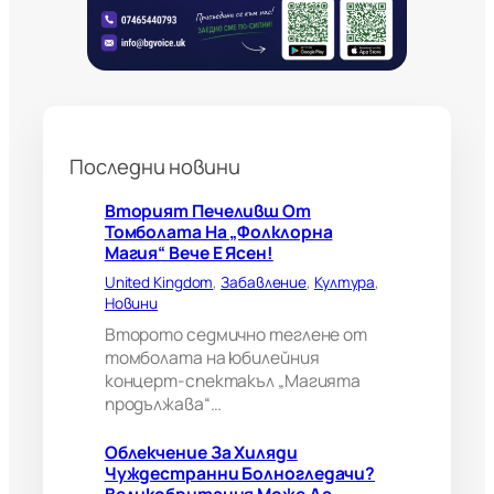
н
н
и
б
о
л
н
Последни новини
о
г
л
Вторият Печеливш От
е
Томболата На „Фолклорна
д
Магия“ Вече Е Ясен!
а
United Kingdom
, 
Забавление
, 
Култура
, 
ч
Новини
и
?
Второто седмично теглене от
В
томболата на юбилейния
е
концерт-спектакъл „Магията
л
продължава“…
и
к
Облекчение За Хиляди
о
Чуждестранни Болногледачи?
б