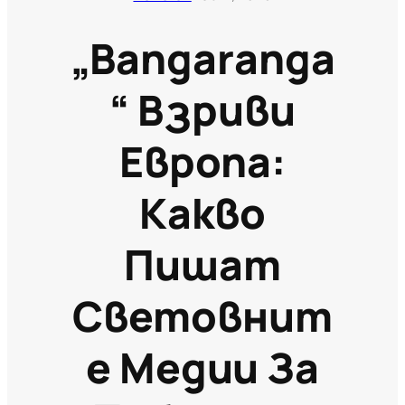
„Bangaranga
“ Взриви
Европа:
Какво
Пишат
Световнит
Е Медии За