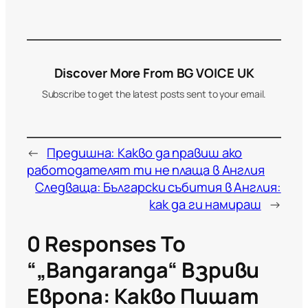
Discover More From BG VOICE UK
Subscribe to get the latest posts sent to your email.
←
Предишна:
Какво да правиш ако
работодателят ти не плаща в Англия
Следваща:
Български събития в Англия:
как да ги намираш
→
0 Responses To
“„Bangaranga“ Взриви
Европа: Какво Пишат