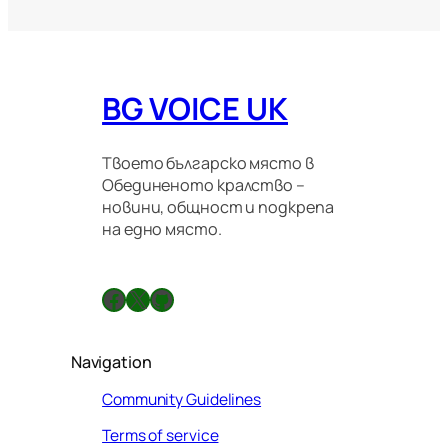
р
а
ц
и
о
BG VOICE UK
н
н
и
п
Твоето българско място в
р
Обединеното кралство –
а
новини, общност и подкрепа
в
на едно място.
и
л
а
Facebook
X
GitHub
Navigation
Community Guidelines
Terms of service