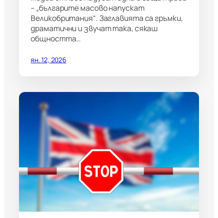
– „българите масово напускат
Великобритания“. Заглавията са гръмки,
драматични и звучат така, сякаш
общността…
ян. 12, 2026