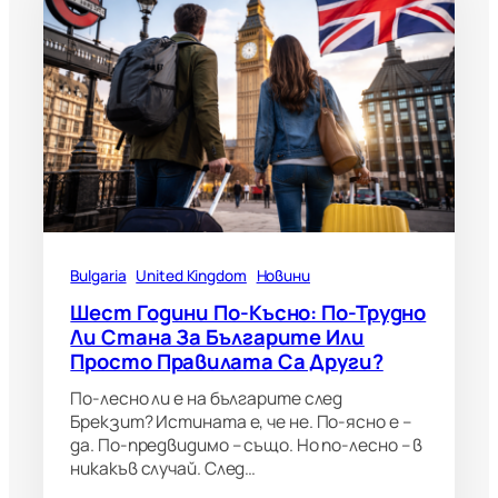
Bulgaria
United Kingdom
Новини
Шест Години По-Късно: По-Трудно
Ли Стана За Българите Или
Просто Правилата Са Други?
По-лесно ли е на българите след
Брекзит? Истината е, че не. По-ясно е –
да. По-предвидимо – също. Но по-лесно – в
никакъв случай. След…