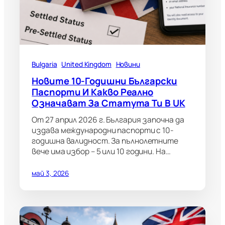
Bulgaria
United Kingdom
Новини
Новите 10-Годишни Български
Паспорти И Какво Реално
Означават За Статута Ти В UK
От 27 април 2026 г. България започна да
издава международни паспорти с 10-
годишна валидност. За пълнолетните
вече има избор – 5 или 10 години. На…
май 3, 2026