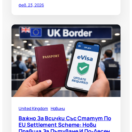
фев. 23, 2026
United Kingdom
Новини
Важно За Всички Със Статут По
EU Settlement Scheme: Нови
Правила За Пътуване И По-Лесен