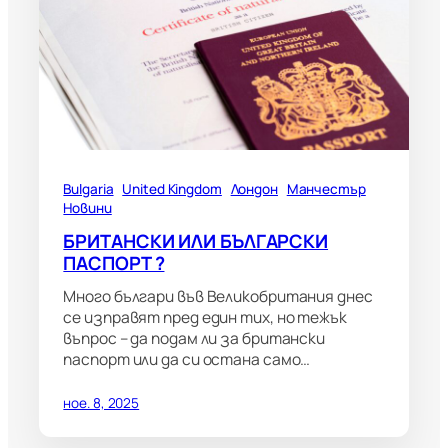
Bulgaria
United Kingdom
Лондон
Манчестър
Новини
БРИТАНСКИ ИЛИ БЪЛГАРСКИ
ПАСПОРТ ?
Много българи във Великобритания днес
се изправят пред един тих, но тежък
въпрос – да подам ли за британски
паспорт или да си остана само…
ное. 8, 2025