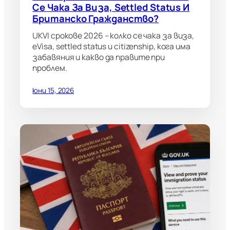
Се Чака За Виза, Settled Status И
Британско Гражданство?
UKVI срокове 2026 – колко се чака за виза,
eVisa, settled status и citizenship, кога има
забавяния и какво да правите при
проблем.
юни 15, 2026