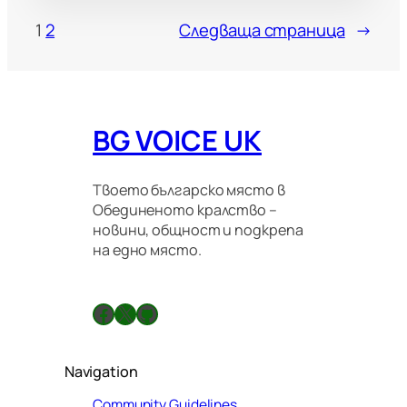
1
2
Следваща страница
→
BG VOICE UK
Твоето българско място в
Обединеното кралство –
новини, общност и подкрепа
на едно място.
Facebook
X
GitHub
Navigation
Community Guidelines