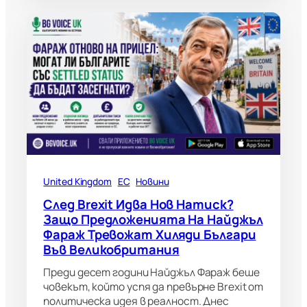
United Kingdom
ЕС
Новини
След Brexit Идва Нов Натиск?
Защо Предложенията На Найджъл
Фараж Тревожат Хиляди Българи
Във Великобритания
Преди десет години Найджъл Фараж беше
човекът, който успя да превърне Brexit от
политическа идея в реалност. Днес