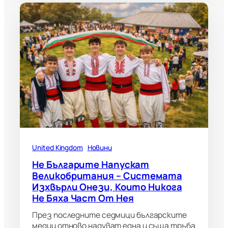
United Kingdom
Новини
Не Българите Напускат
Великобритания – Системата
Изхвърли Онези, Които Никога
Не Бяха Част От Нея
През последните седмици българските
медии отново надуват една и съща тръба