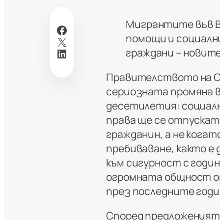
Мигрантите във В
Facebook
помощи и социалн
X
LinkedIn
граждани – новит
Правителството на О
сериозната промяна 
десетилетия: социалн
права ще се отпускат
гражданин, а не кога
пребиваване, както е 
към сигурност с годи
огромната общност от
през последните годи
Според предложеният