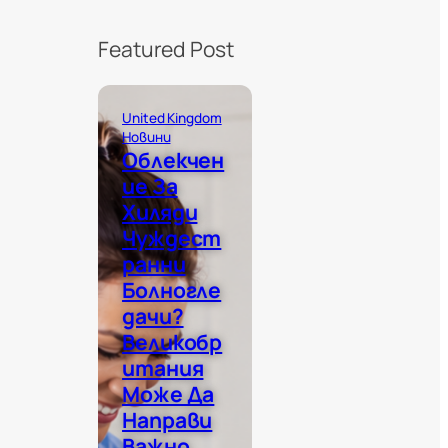
Featured Post
United Kingdom
Новини
Облекчен
Ие За
Хиляди
Чуждест
Ранни
Болногле
Дачи?
Великобр
Итания
Може Да
Направи
Важно