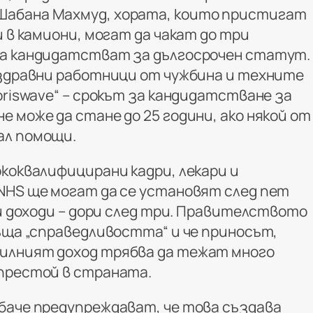
абана Махмуд, хората, които пристигат
и в камиони, могат да чакат до три
да кандидатстват за дългосрочен статут.
 здравни работници от чужбина и техните
oriswave“ – срокът за кандидатстване за
 може да стане до 25 години, ако някой от
ал помощи.
коквалифицирани кадри, лекари и
NHS ще могат да се установят след пет
ки доходи – дори след три. Правителството
ъща „справедливостта“ и че приносът,
илният доход трябва да тежат много
престой в страната.
баче предупреждават, че това създава