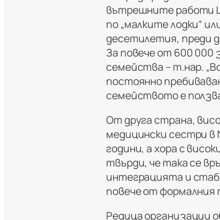
вътрешните работи Ш
по „малките лодки“ ил
десетилетия, преди 
За повече от 600 000
семейства – т.нар. „B
постоянно пребиваване
семейството е ползв
От друга страна, висо
медицински сестри в 
години, а хора с висо
твърди, че така се вр
интеграцията и стаб
повече от формалния 
Редица организации о