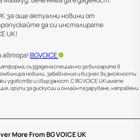
UK за още актуални новини от
пропускайте да си инсталирате
E UK!
а автора!
BGVOICE
латформа, създадена специално за българите в
комбинира новини, забавления и бизнес възможности
ки удобство и свързаност. С BG VOICE UK имате
ия, групи за дискусии и онлайн пазаруване, направени
ver More From BG VOICE UK