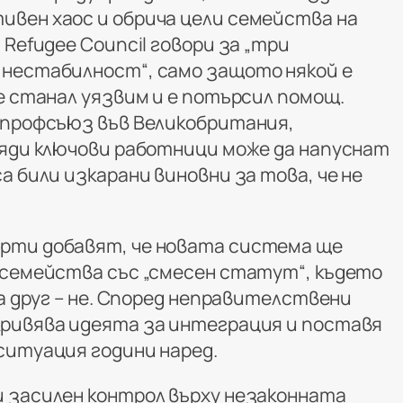
вен хаос и обрича цели семейства на
 Refugee Council говори за „три
нестабилност“, само защото някой е
е станал уязвим и е потърсил помощ.
 профсъюз във Великобритания,
ляди ключови работници може да напуснат
а били изкарани виновни за това, че не
рти добавят, че новата система ще
 семейства със „смесен статут“, където
 а друг – не. Според неправителствени
ривява идеята за интеграция и поставя
ситуация години наред.
 засилен контрол върху незаконната