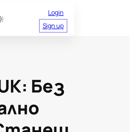
Login
Sign up
UK: Без
ално
 Станеш