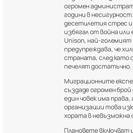
огромен администрати
години в несигурност.
десетилетия стрес и 
избягал от война или 
Unison, най-големият
предупреждава, че хи
страната, след като с
печелят достатъчно.
Миграционните експе
създаде огромен брой
един човек има права,
организации това изк
хората в невъзможна 
Плановете включват и