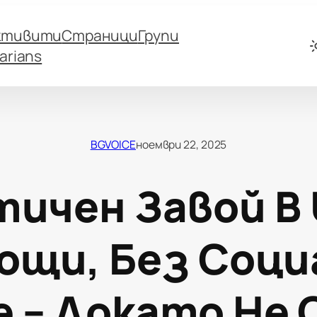
ктивити
Страници
Групи
arians
BGVOICE
ноември 22, 2025
ичен Завой В 
ощи, Без Соци
 – Докато Не