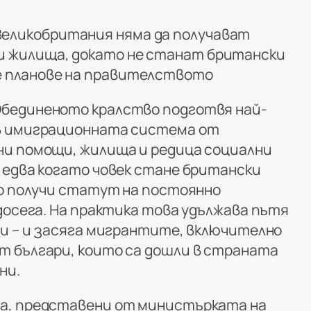
еликобритания няма да получават
и жилища, докато не станат британски
е планове на правителството
бединеното кралство подготвя най-
в имиграционната система от
и помощи, жилища и редица социални
 едва когато човек стане британски
то получи статут на постоянно
досега. На практика това удължава пътя
ни – и засяга мигрантите, включително
 българи, които са дошли в страната
ни.
а, представени от министърката на