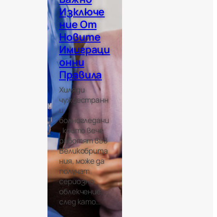
Изключе
Ние От
Новите
Имиграци
Онни
Правила
Хиляди
чуждестранн
и
болногледачи
, които вече
работят във
Великобрита
ния, може да
получат
сериозно
облекчение,
след като…