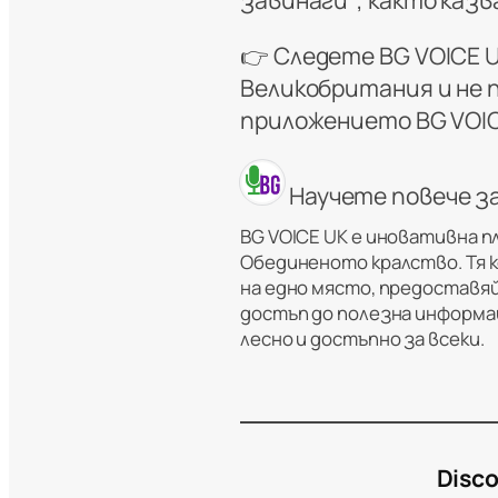
👉 Следете BG VOICE 
Великобритания и не 
приложението BG VOIC
Научете повече з
BG VOICE UK е иновативна п
Обединеното кралство. Тя 
на едно място, предоставяй
достъп до полезна информац
лесно и достъпно за всеки.
Disco