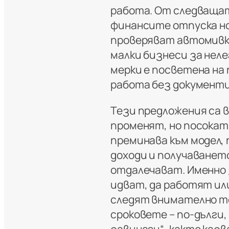
работа. От следваща
финансите отпуска но
проверяват автомивки
малки бизнеси за нел
мерки е посветена на
работа без документи
Тези предложения са 
променят, но посокат
преминава към модел,
доходи и получаването
отдалечават. Именно 
идват, да работят ил
следят внимателно т
сроковете – по-дълги,
завинаги“, както казв