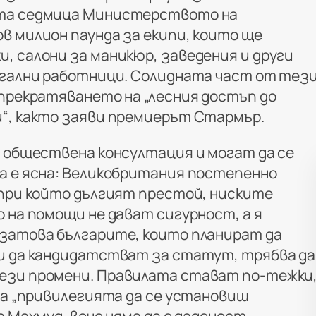
та седмица Министерството на
в милион паунда за екипи, които ще
, салони за маникюр, заведения и други
егални работници. Солидната част от тез
 прекратяването на „лесния достъп до
“, както заяви премиерът Стармър.
в обществена консултация и могат да се
а е ясна: Великобритания постепенно
 при който дългият престой, ниските
 на помощи не дават сигурност, а я
затова българите, които планират да
и да кандидатстват за статут, трябва да
ези промени. Правилата стават по-тежки
 а „привилегията да се установиш
а Махмуд, вече няма да е даденост.