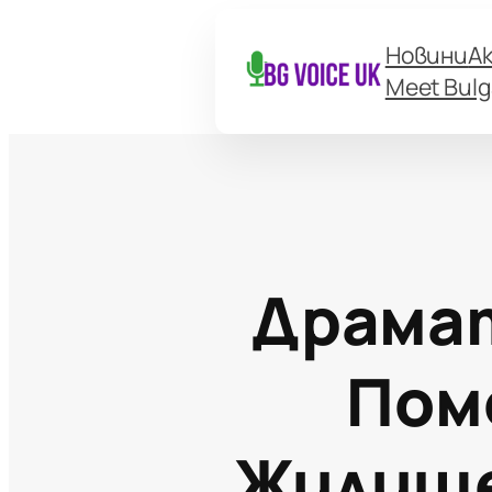
Новини
А
Meet Bulg
Драмат
Пом
Жилище