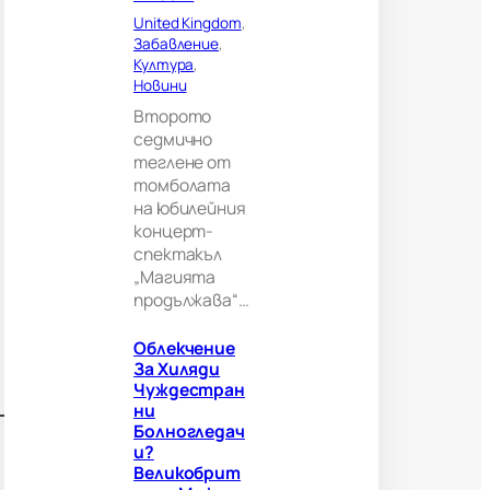
е
United Kingdom
, 
л
Забавление
, 
и
Култура
, 
к
Новини
о
Второто
б
седмично
р
теглене от
и
томболата
т
а
на юбилейния
н
концерт-
и
спектакъл
я
„Магията
м
продължава“…
о
ж
Облекчение
е
За Хиляди
д
Чуждестран
а
Ни
н
Болногледач
а
И?
п
Великобрит
р