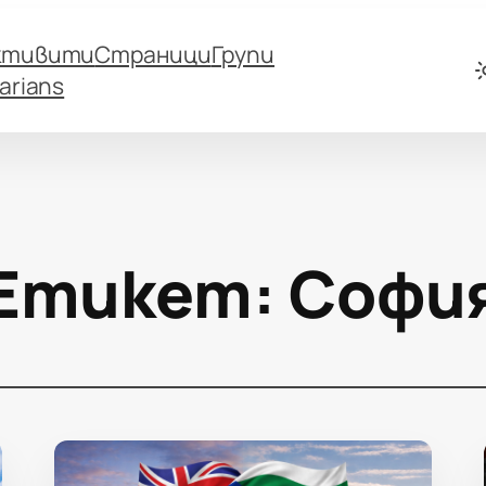
ктивити
Страници
Групи
arians
Етикет:
Софи