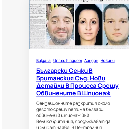
Bulgaria
United Kingdom
Лондон
Новини
Български Сенки В
Британския Съд: Нови
Детайли В Процеса Срещу
Обвинените В Шпионаж
Сензационните разкрития около
делото срещу петима българи,
обвинени в шпионаж във
Великобритания, продължават да
излизат наяве. В Централния