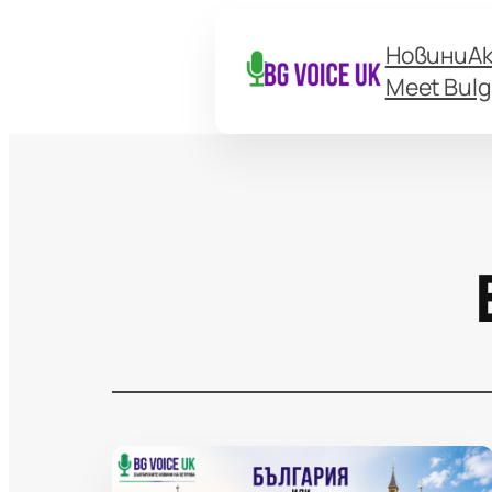
Новини
А
Meet Bulg