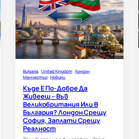
Bulgaria
United Kingdom
Лондон
Манчестър
Новини
Къде Е По-Добре Да
Живееш – Във
Великобритания Или В
България? Лондон Срещу
София, Заплати Срещу
Реалност