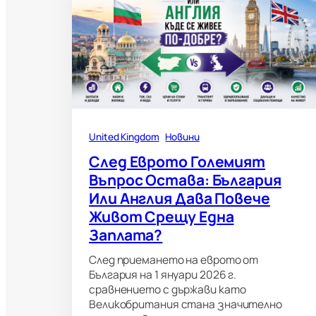
United Kingdom
Новини
След Еврото Големият
Въпрос Остава: България
Или Англия Дава Повече
Живот Срещу Една
Заплата?
След приемането на еврото от
България на 1 януари 2026 г.
сравнението с държави като
Великобритания стана значително