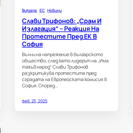
Bulgaria
ЕС
Новини
Слави Трифонов: „Срам И
Излагация“ – Реакция На
Протестите Пред ЕК В
София
Вълни на напрежение в българското
общество, след като лидерът на „Има
такъв народ“ Слави Трифонов
разкритикува протестите пред
сградата на Европейската комисия в
София. Според…
фев. 23, 2025