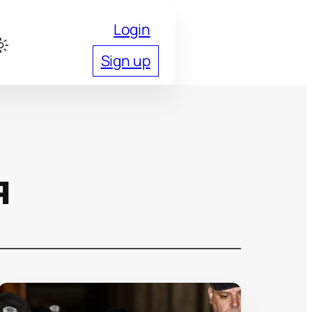
Login
Sign up
я