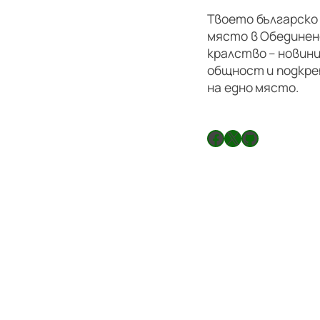
Твоето българско
място в Обедине
кралство – новини
общност и подкре
на едно място.
Facebook
X
GitHub