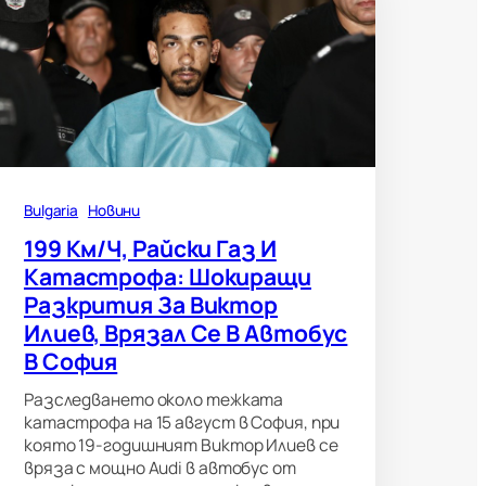
Bulgaria
Новини
199 Км/ч, Райски Газ И
Катастрофа: Шокиращи
Разкрития За Виктор
Илиев, Врязал Се В Автобус
В София
Разследването около тежката
катастрофа на 15 август в София, при
която 19-годишният Виктор Илиев се
вряза с мощно Audi в автобус от