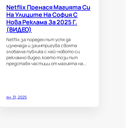
Netflix Пренася Магията Си
На Улиците На София С
Нова Реклама За 2025 Г.
(ВИДЕО)
Netflix за пореден път успя да
изненада и заинтригува своята
глобална публика с най-новото си
рекламно видео, което този път
представя частици от магията на…
ян. 31, 2025