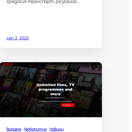
градския транспорт, разкрива…
сеп. 2, 2025
Bulgaria
Любопитно
Новини