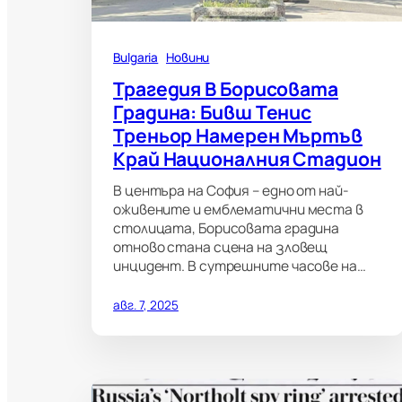
Bulgaria
Новини
Трагедия В Борисовата
Градина: Бивш Тенис
Треньор Намерен Мъртъв
Край Националния Стадион
В центъра на София – едно от най-
оживените и емблематични места в
столицата, Борисовата градина
отново стана сцена на зловещ
инцидент. В сутрешните часове на…
авг. 7, 2025