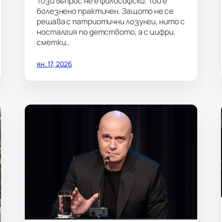
Този въпрос не е философски. Той е
болезнено практичен. Защото не се
решава с патриотични лозунги, нито с
носталгия по детството, а с цифри,
сметки…
ян. 17, 2026