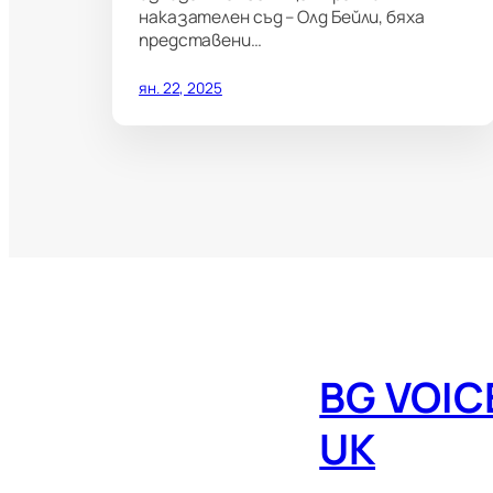
наказателен съд – Олд Бейли, бяха
представени…
ян. 22, 2025
BG VOIC
UK