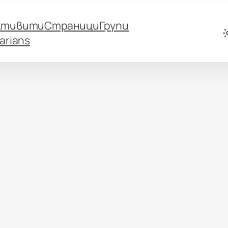
ктивити
Страници
Групи
arians