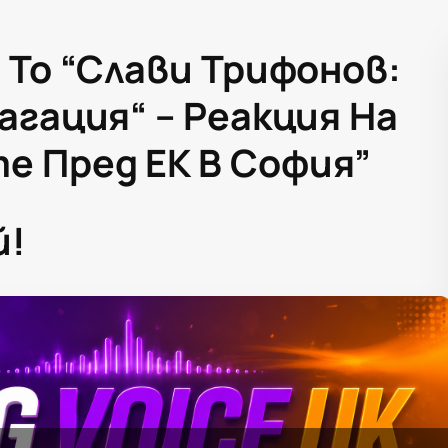
 To “Слави Трифонов:
агация“ – Реакция На
 Пред ЕК В София”
й!