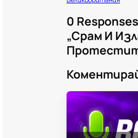
0 Responses
„Срам И Изл
Протестите
Коментира