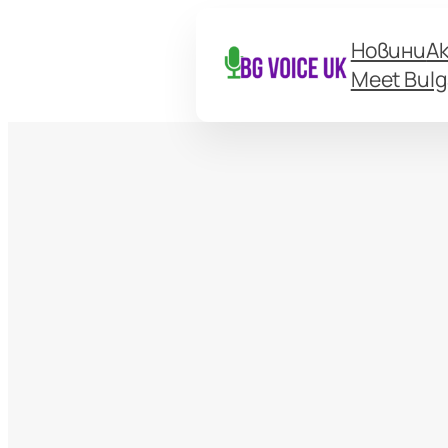
Новини
А
Meet Bulg