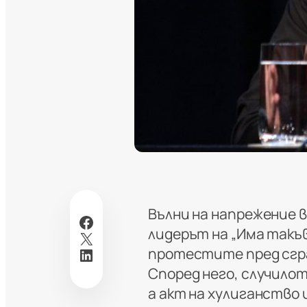
Вълни на напрежение 
Facebook
лидерът на „Има такъ
X
LinkedIn
протестите пред сгра
Според него, случилот
а акт на хулиганство