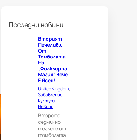
б
о
л
н
Последни новини
о
г
Вторият
л
Печеливш
е
От
д
Томболата
а
На
ч
„Фолклорна
и
Магия“ Вече
?
Е Ясен!
В
е
United Kingdom
, 
л
Забавление
, 
и
Култура
, 
к
Новини
о
Второто
б
седмично
р
теглене от
и
томболата
т