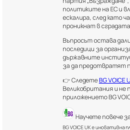
партия „Възраждане“,
политиките на ЕС и в
ескалира, след като 
проникнат в сградата
Въпросът остава дали
последици за организ
държавните институц
за да предотвратят п
👉 Следете
BG VOICE 
Великобритания и не 
приложението
BG VOI
Научете повече з
BG VOICE UK е иновативна п