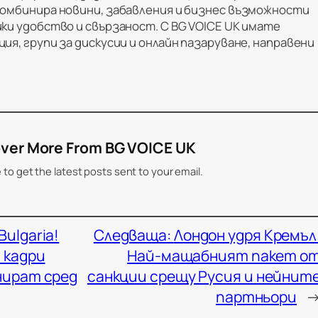
комбинира новини, забавления и бизнес възможности
ки удобство и свързаност. С BG VOICE UK имате
ия, групи за дискусии и онлайн пазаруване, направени
ver More From BG VOICE UK
 to get the latest posts sent to your email.
Bulgaria!
Следваща:
Лондон удря Кремъл
 кадри
Най-мащабният пакет о
нират сред
санкции срещу Русия и нейнит
партньори