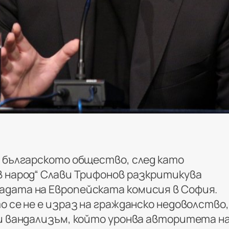
в българското общество, след като
в народ“ Слави Трифонов разкритикува
дата на Европейската комисия в София.
о се не е израз на гражданско недоволство,
 и вандализъм, който уронва авторитета н