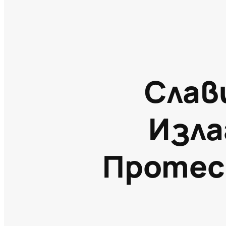
Слав
Изла
Протес