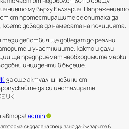
 като част от недоволството срещу
лиянието му върху България. Напрежението
част от протестиращите се опитаха да
, което доведе до намесата на полицията.
 тези действия ще доведат до реални
аторите и участниците, както и дали
ии ще предприемат необходимите мерки,
одобни инциденти в бъдеще.
UK
за още актуални новини от
пропускайте да си инсталирате
CE UK
!
а автора!
admin
латформа, създадена специално за българите в