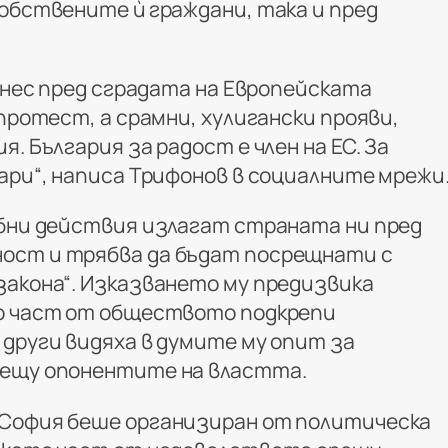
собствените ѝ граждани, така и пред
 днес пред сградата на Европейската
 протест, а срамни, хулигански прояви,
. България за радост е член на ЕС. За
ари“, написа Трифонов в социалните мрежи
обни действия излагат страната ни пред
ост и трябва да бъдат посрещнати с
закона“. Изказването му предизвика
о част от обществото подкрепи
 други видяха в думите му опит за
рещу опонентите на властта.
 София беше организиран от политическа