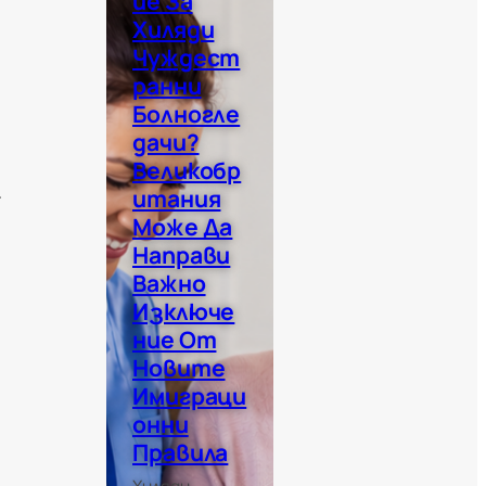
Ие За
Хиляди
Чуждест
Ранни
Болногле
Дачи?
Великобр
.
Итания
Може Да
Направи
Важно
Изключе
Ние От
Новите
Имиграци
Онни
Правила