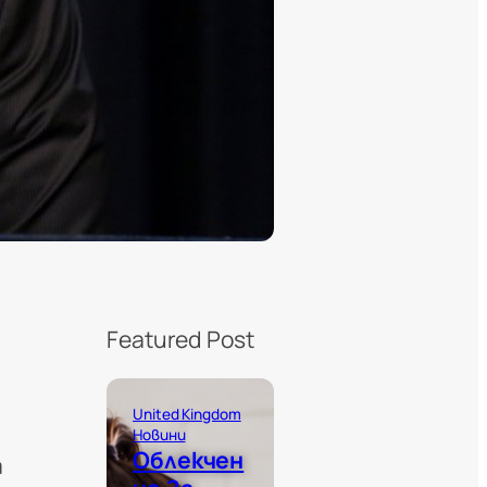
Featured Post
United Kingdom
Новини
Облекчен
а