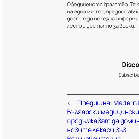
Обединеното кралство. Тя 
на едно място, предоставяй
достъп до полезна информац
лесно и достъпно за всеки.
Disco
Subscribe
←
Предишна:
Made in 
Български медицински
продължават да доми
новите лекари във
Великобритания