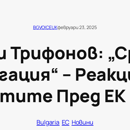
BGVOICEUK
февруари 23, 2025
и Трифонов: „С
гация“ – Реакц
тите Пред ЕК 
Bulgaria
ЕС
Новини