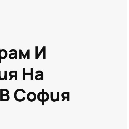
рам И
ия На
В София