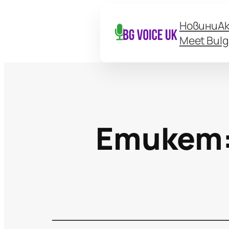
Новини
А
Meet Bulg
Етикет