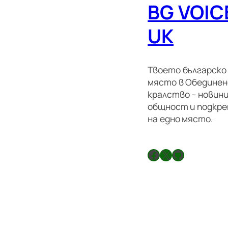
BG VOIC
UK
Твоето българско
място в Обедине
кралство – новини
общност и подкре
на едно място.
Facebook
X
GitHub