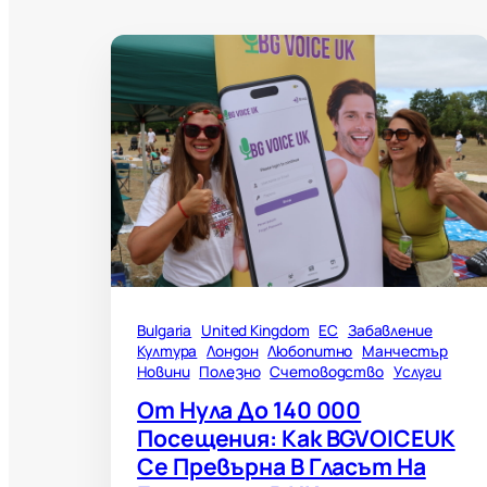
Bulgaria
United Kingdom
ЕС
Забавление
Култура
Лондон
Любопитно
Манчестър
Новини
Полезно
Счетоводство
Услуги
От Нула До 140 000
Посещения: Как BGVOICEUK
Се Превърна В Гласът На