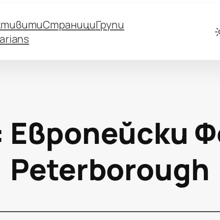
ктивити
Страници
Групи
arians
:
Европейски 
Peterborough