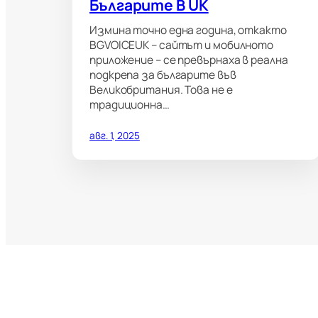
Българите В UK
Измина точно една година, откакто
BGVOICEUK – сайтът и мобилното
приложение – се превърнаха в реална
подкрепа за българите във
Великобритания. Това не е
традиционна…
авг. 1, 2025