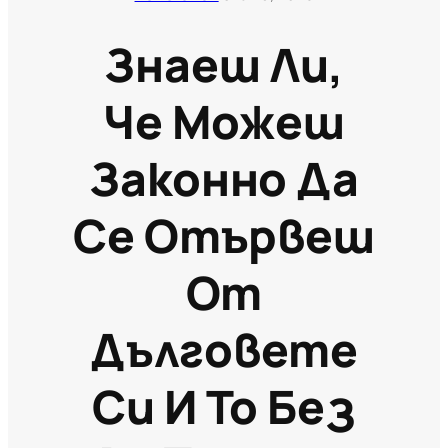
Знаеш Ли,
Че Можеш
Законно Да
Се Отървеш
От
Дълговете
Си И То Без