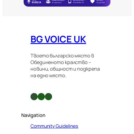
г
р
а
ц
и
о
BG VOICE UK
н
н
и
п
Твоето българско място в
р
Обединеното кралство –
а
новини, общност и подкрепа
в
на едно място.
и
л
а
Facebook
X
GitHub
Navigation
Community Guidelines