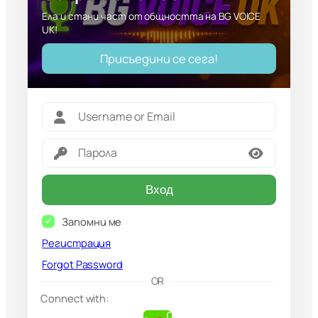
Ела и стани част от общността на BG VOICE
UK!
Присъедини се сега!
Вход
Запомни ме
Регистрация
Forgot Password
G
OR
o
Connect with:
o