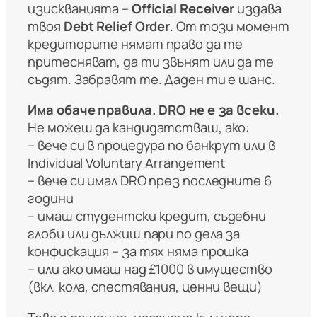
изискванията –
Official Receiver
издава
твоя
Debt Relief Order
. От този момент
кредиторите нямат право да те
притесняват, да ти звънят или да те
съдят. Забравят те. Даден ти е шанс.
Има обаче правила. DRO не е за всеки.
Не можеш да кандидатстваш, ако:
– вече си в процедура по банкрут или в
Individual Voluntary Arrangement
– вече си имал DRO през последните 6
години
– имаш студентски кредит, съдебни
глоби или дължиш пари по дела за
конфискация – за тях няма прошка
– или ако имаш над £1000 в имущество
(вкл. кола, спестявания, ценни вещи)