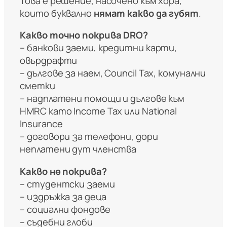
Това е решение, насочено към хора,
които буквално
нямат какво да губят
.
Какво точно покрива DRO?
– банкови заеми, кредитни карти,
овърдрафти
– дългове за наем, Council Tax, комунални
сметки
– надплатени помощи и дългове към
HMRC като Income Tax или National
Insurance
– договори за телефони, дори
неплатени gym членства
Какво не покрива?
– студентски заеми
– издръжка за деца
– социални фондове
– съдебни глоби