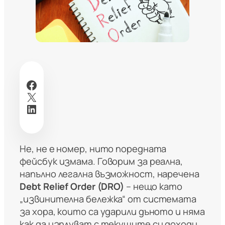
Facebook
X
LinkedIn
Не, не е номер, нито поредната
фейсбук измама. Говорим за реална,
напълно легална възможност, наречена
Debt Relief Order (DRO)
– нещо като
„извинителна бележка“ от системата
за хора, които са ударили дъното и няма
как да изплуват с текущите си доходи.