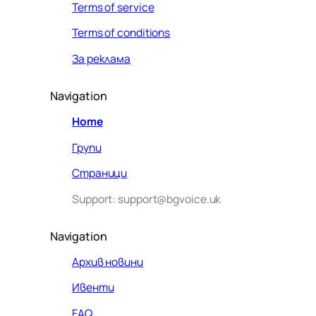
Terms of service
Terms of conditions
За реклама
Navigation
Home
Групи
Страници
Support: support@bgvoice.uk
Navigation
Архив новини
Ивенти
Здравейте! Аз съм Алекс –
FAQ