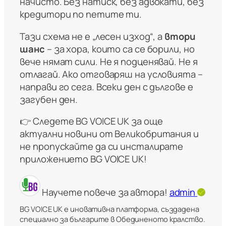
начисто. Без натиск, без адвокати, без
кредитори по петите ти.
Тази схема не е „лесен изход“, а
втори
шанс
– за хора, които са се борили, но
вече нямат сили. Не я подценявай. Не я
отлагай. Ако отговаряш на условията –
направи го сега. Всеки ден с дългове е
загубен ден.
👉 Следете BG VOICE UK за още
актуални новини от Великобритания и
не пропускайте да си инсталирате
приложението
BG VOICE UK
!
Научете повече за автора!
admin
BG VOICE UK е иновативна платформа, създадена
специално за българите в Обединеното кралство.