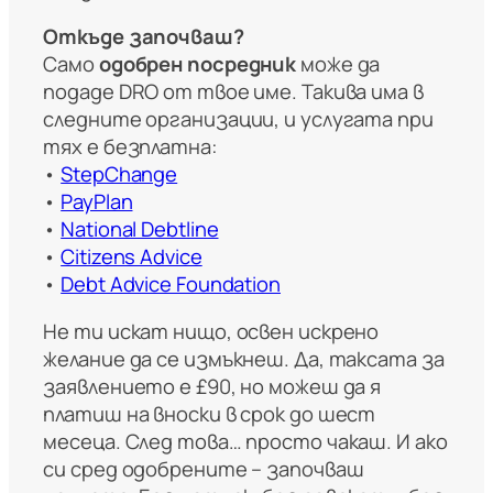
Откъде започваш?
Само
одобрен посредник
може да
подаде DRO от твое име. Такива има в
следните организации, и услугата при
тях е безплатна:
•
StepChange
•
PayPlan
•
National Debtline
•
Citizens Advice
•
Debt Advice Foundation
Не ти искат нищо, освен искрено
желание да се измъкнеш. Да, таксата за
заявлението е £90, но можеш да я
платиш на вноски в срок до шест
месеца. След това… просто чакаш. И ако
си сред одобрените – започваш