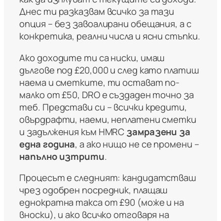
Днес ти разказвам всичко за тази
опция – без завоалирани обещания, а с
конкретика, реални числа и ясни стъпки.
Ако доходите ти са ниски, имаш
дългове под £20,000 и след като платиш
наема и сметките, ти остават по-
малко от £50, DRO е създаден точно за
теб. Представи си – всички кредити,
овърдрафти, наеми, неплатени сметки
и задължения към HMRC
замразени за
една година
, а ако нищо не се промени –
напълно изтрити
.
Процесът е следният: кандидатстваш
чрез одобрен посредник, плащаш
еднократна такса от £90 (може и на
вноски), и ако всичко отговаря на