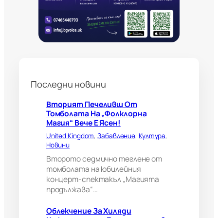
а
н
н
и
б
о
л
н
Последни новини
о
г
л
Вторият Печеливш От
е
Томболата На „Фолклорна
д
Магия“ Вече Е Ясен!
а
United Kingdom
, 
Забавление
, 
Култура
, 
ч
Новини
и
?
Второто седмично теглене от
В
томболата на юбилейния
е
концерт-спектакъл „Магията
л
продължава“…
и
к
Облекчение За Хиляди
о