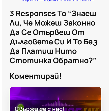
3 Responses To “Знаеш
Ли, Че Можеш Законно
Да Се Отървеш От
Дълговете Си И То Без
Да Платиш Нито
Стотинка Обратно?”
Коментирай!
Свържи се с нас!