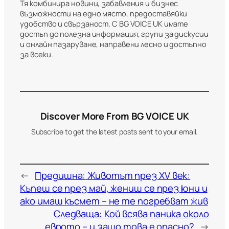
Тя комбинира новини, забавления и бизнес
възможности на едно място, предоставяйки
удобство и свързаност. С BG VOICE UK имате
достъп до полезна информация, групи за дискусии
и онлайн пазаруване, направени лесно и достъпно
за всеки.
Discover More From BG VOICE UK
Subscribe to get the latest posts sent to your email.
←
Предишна:
Животът през XV век:
Къпеш се през май, жениш се през юни и
ако имаш късмет – не те погребват жив
Следваща:
Кой всява паника около
еврото – и защо това е опасно?
→