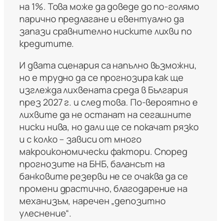
на 1%. Това може да доведе до по-голямо
парично предлагане и евентуално да
запази сравнително ниските лихви по
кредитите.
И двата сценария са напълно възможни,
но е трудно да се прогнозира как ще
изглежда лихвената среда в България
през 2027 г. и след това. По-вероятно е
лихвите да не останат на сегашните
ниски нива, но дали ще се покачат рязко
и с колко – зависи от много
макроикономически фактори. Според
прогнозите на БНБ, балансът на
банковите резерви не се очаква да се
промени драстично, благодарение на
механизъм, наречен „депозитно
улеснение“.