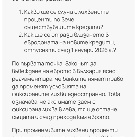
Какво ще се случи с лихвените
проценти по вече
съществуващите кредити?
Как ще се отрази влизането в
еврозоната на новите кредити,
отпуснати след 1 януари 2026 г.?
По първата точка, Законът за
въвеждане на еврото в България ясно
регламентира, че банките нямат право
да променят условията на
фиксираните лихви едностранно. Това
означава, че ако имате заем с
фиксирана лихва в лева, тя ще остане
същата и след прехода към еврото.
При променливите лихвени проценти