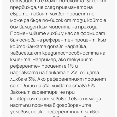
ситуацията е малко по-сложна. Законът
предвижда, че след приемането на
еврото, новият лихвен процент не
може да бъде по-висок от този, който е
бил валиден към момента на прехода.
Променливите лихви у нас се формират
въз основа на референтен процент, към
който банката добавя надбавка,
зависеща от кредитоспособността на
клиента. Например, ако текущият
референтен процент е 1% и
надбавката на банката е 2%, общата
лихва е 3%. Ако референтният процент
се повиши на 3%, лихвата става 5%.
Законът гарантира, че при
конверсията от левове в евро няма да
настъпи промяна в договорените
условия, но ако референтният лихвен