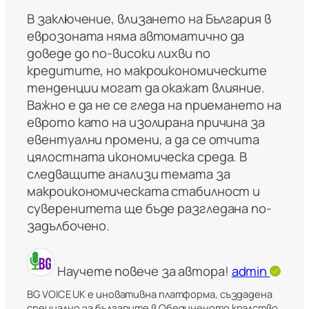
В заключение, влизането на България в
еврозоната няма автоматично да
доведе до по-високи лихви по
кредитите, но макроикономическите
тенденции могат да окажат влияние.
Важно е да не се гледа на приемането на
еврото като на изолирана причина за
евентуални промени, а да се отчита
цялостната икономическа среда. В
следващите анализи темата за
макроикономическата стабилност и
суверенитета ще бъде разгледана по-
задълбочено.
Научете повече за автора!
admin
BG VOICE UK е иновативна платформа, създадена
специално за българите в Обединеното кралство.