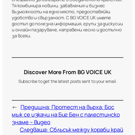
Тя комбинира новини, забавления и бизнес
възможности на едно място, предоставяйки
удобство и свързаност. С BG VOICE UK имате
достъп до полезна информация, групи за дискусии
и онлайн пазаруване, направени лесно и достъпно
за всеки.
Discover More From BG VOICE UK
Subscribe to get the latest posts sent to your email.
←
Предишна:
Протест на върха: Бос
мъж се изкачи на Биг Бен с палестинско
знаме – Видео
Следваща:
Сблъсък между кораби край