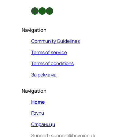
а
Facebook
X
GitHub
Navigation
Community Guidelines
Terms of service
Terms of conditions
За реклама
Navigation
Home
Групи
Страници
Support: support@bgvoice.uk