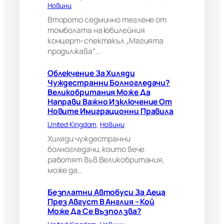
Новини
и
?
Второто седмично теглене от
В
томболата на юбилейния
е
концерт-спектакъл „Магията
л
продължава“…
и
к
Облекчение За Хиляди
о
Чуждестранни Болногледачи?
б
Великобритания Може Да
р
Направи Важно Изключение От
и
Новите Имиграционни Правила
т
а
United Kingdom
, 
Новини
н
Хиляди чуждестранни
и
болногледачи, които вече
я
работят във Великобритания,
м
може да…
о
ж
е
Безплатни Автобуси За Деца
д
През Август В Англия – Кой
а
Може Да Се Възползва?
н