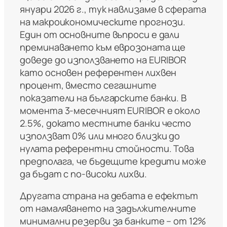
януари 2026 г., тук навлизаме в сферата
на макроикономическите прогнози.
Един от основните въпроси е дали
преминаването към еврозоната ще
доведе до използването на EURIBOR
като основен референтен лихвен
процент, вместо сегашните
показатели на българските банки. В
момента 3-месечният EURIBOR е около
2.5%, докато местните банки често
използват 0% или много близки до
нулата референтни стойности. Това
предполага, че бъдещите кредити може
да бъдат с по-високи лихви.
Другата страна на дебата е ефектът
от намаляването на задължителните
минимални резерви за банките – от 12%