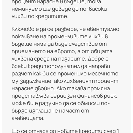
процент нарасне в бъдеще, това
неминуемо ще доведе до по-високи
лихви по кредитите.
Ключово е да се разбере, че евентуално
покачване на променливите лихви в
бъдеще няма да бъде следствие от
приемането на еврото, а от общата
лихвена среда на пазарите. Добре е
всеки кредитополучател да направи
разчет как би се променило месечното
му задължение, ако лихвеният процент
нарасне двойно. Ако такава промяна
представлява сериозен финансов риск,
може би е разумно да се обмисли по-
бързо изплащане на част от
главницата.
Що се отнася до новите кредити след 1