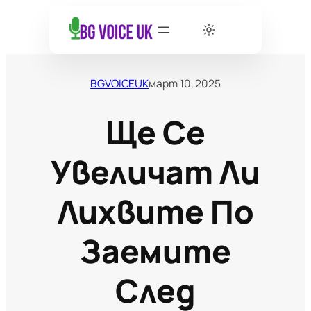
BGVOICEUK
март 10, 2025
Ще Се
Увеличат Ли
Лихвите По
Заемите
След