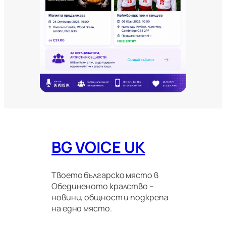
о
в
и
т
е
и
м
и
г
р
а
ц
и
о
BG VOICE UK
н
н
и
п
Твоето българско място в
р
Обединеното кралство –
а
новини, общност и подкрепа
в
на едно място.
и
л