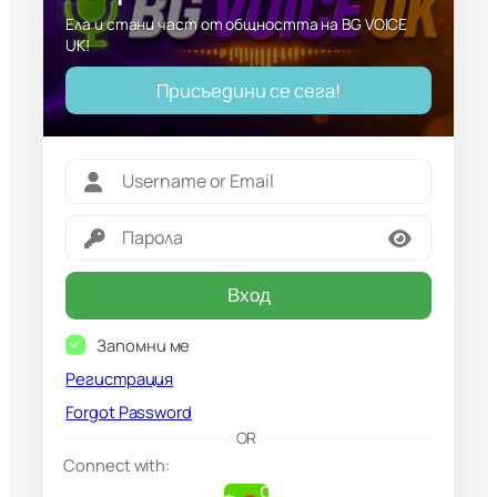
Ела и стани част от общността на BG VOICE
UK!
Присъедини се сега!
Вход
Запомни ме
Регистрация
Forgot Password
G
OR
o
Connect with:
o