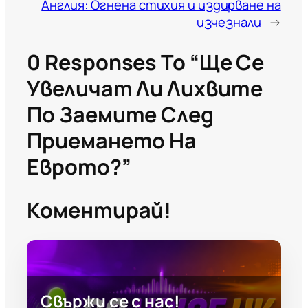
Англия: Огнена стихия и издирване на
изчезнали
→
0 Responses To “Ще Се
Увеличат Ли Лихвите
По Заемите След
Приемането На
Еврото?”
Коментирай!
Свържи се с нас!