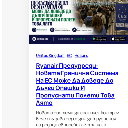
United Kingdom
ЕС
Новини
Ryanair Предупреди:
Новата Гранична Система
На ЕС Може Да Доведе До
Дълги Опашки И
Пропуснати Полети Това
Лято
Новата система за граничен контрол
вече създава сериозни затруднения
на редица европейски летища, а