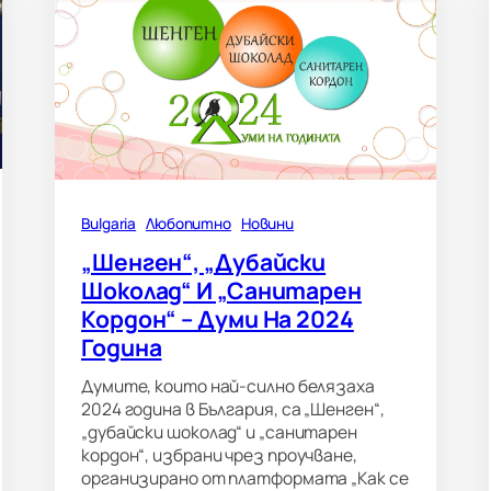
Bulgaria
Любопитно
Новини
„Шенген“, „дубайски
Шоколад“ И „санитарен
Кордон“ – Думи На 2024
Година
Думите, които най-силно белязаха
2024 година в България, са „Шенген“,
„дубайски шоколад“ и „санитарен
кордон“, избрани чрез проучване,
организирано от платформата „Как се