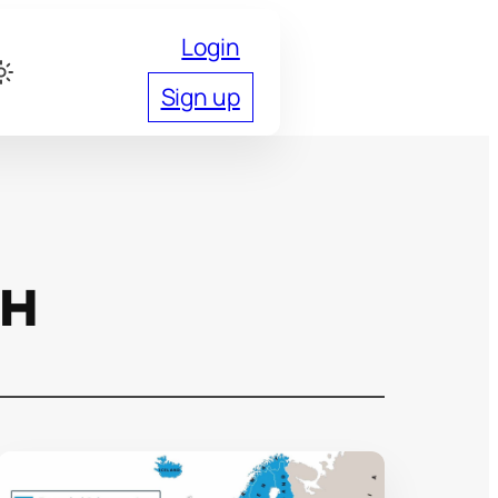
Login
Sign up
н