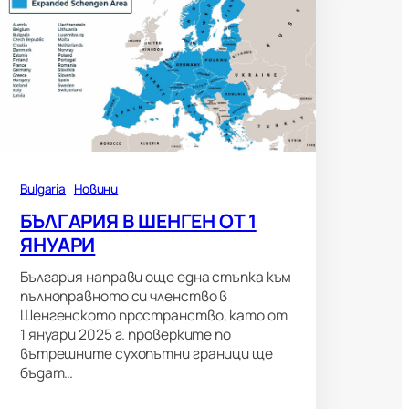
Bulgaria
Новини
БЪЛГАРИЯ В ШЕНГЕН ОТ 1
ЯНУАРИ
България направи още една стъпка към
пълноправното си членство в
Шенгенското пространство, като от
1 януари 2025 г. проверките по
вътрешните сухопътни граници ще
бъдат…