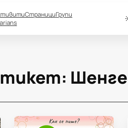
ктивити
Страници
Групи
arians
Етикет:
Шенге