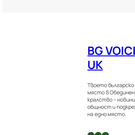
BG VOIC
UK
Твоето българско
място в Обедине
кралство – новини
общност и подкре
на едно място.
Facebook
X
GitHub