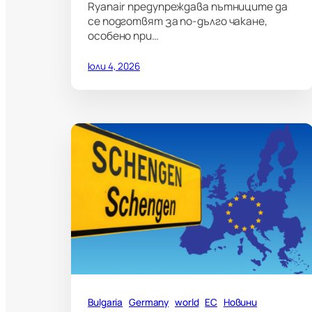
Ryanair предупреждава пътниците да
се подготвят за по-дълго чакане,
особено при…
юли 4, 2026
Bulgaria
Germany
world
ЕС
Новини