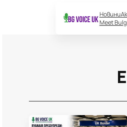
Новини
А
Meet Bulg