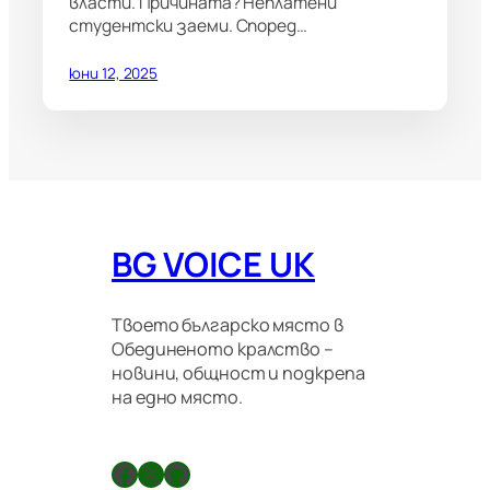
власти. Причината? Неплатени
студентски заеми. Според…
юни 12, 2025
BG VOICE UK
Твоето българско място в
Обединеното кралство –
новини, общност и подкрепа
на едно място.
Facebook
X
GitHub