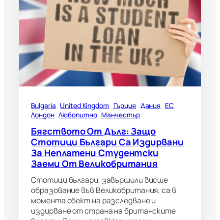
Bulgaria
United Kingdom
Гърция
Дания
ЕС
Лондон
Любопитно
Манчестър
Бягството От Дълг: Защо
Стотици Българи Са Издирвани
За Неплатени Студентски
Заеми От Великобритания
Стотици българи, завършили висше
образование във Великобритания, са в
момента обект на разследване и
издирване от страна на британските