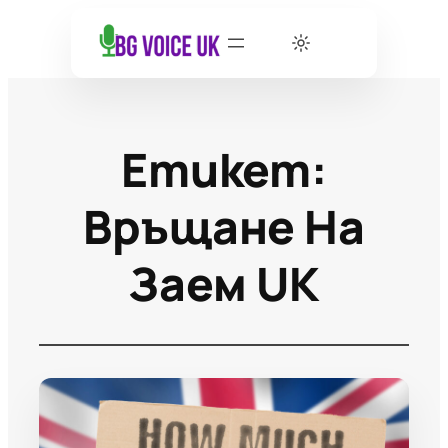
Етикет:
Връщане На
Заем UK