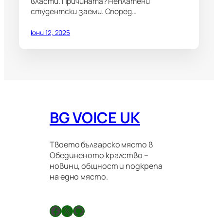
власти. Причината? Неплатени
студентски заеми. Според…
юни 12, 2025
BG VOICE UK
Твоето българско място в
Обединеното кралство –
новини, общност и подкрепа
на едно място.
Facebook
X
GitHub