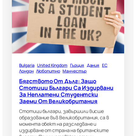
Bulgaria
United Kingdom
Гърция
Дания
ЕС
Лондон
Любопитно
Манчестър
Бягството От Дълг: Защо
Стотици Българи Са Издирвани
За Неплатени Студентски
Заеми От Великобритания
Стотици българи, завършили висше
образование във Великобритания, са в
момента обект на разследване и
издирване от страна на британските