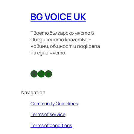
BG VOICE UK
Твоето българско място в
Обединеното кралство –
новини, общност и подкрепа
на едно място.
Facebook
X
GitHub
Navigation
Community Guidelines
Terms of service
Terms of conditions