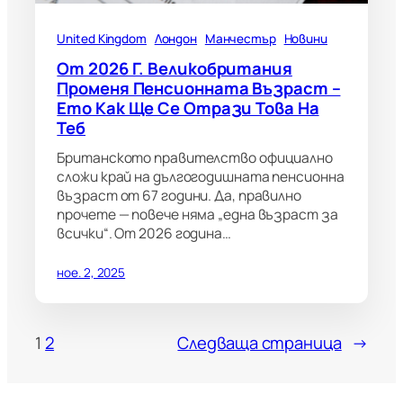
United Kingdom
Лондон
Манчестър
Новини
От 2026 Г. Великобритания
Променя Пенсионната Възраст –
Ето Как Ще Се Отрази Това На
Теб
Британското правителство официално
сложи край на дългогодишната пенсионна
възраст от 67 години. Да, правилно
прочете — повече няма „една възраст за
всички“. От 2026 година…
ное. 2, 2025
1
2
Следваща страница
→