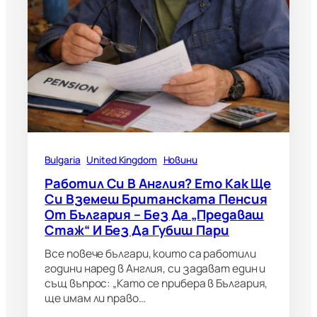
Bulgaria
United Kingdom
Новини
Работил Си В Англия? Ето Как Ще
Си Вземеш Британската Пенсия
От България – Без Да „предаваш
Стаж“ И Без Да Губиш Пари
Все повече българи, които са работили
години наред в Англия, си задават един и
същ въпрос: „Като се прибера в България,
ще имам ли право…