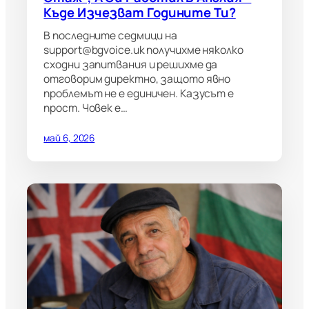
Къде Изчезват Годините Ти?
В последните седмици на
support@bgvoice.uk получихме няколко
сходни запитвания и решихме да
отговорим директно, защото явно
проблемът не е единичен. Казусът е
прост. Човек е…
май 6, 2026