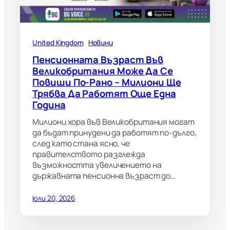
United Kingdom
Новини
Пенсионната Възраст Във
Великобритания Може Да Се
Повиши По-Рано – Милиони Ще
Трябва Да Работят Още Една
Година
Милиони хора във Великобритания могат
да бъдат принудени да работят по-дълго,
след като стана ясно, че
правителството разглежда
възможността увеличението на
държавната пенсионна възраст до…
юли 20, 2026