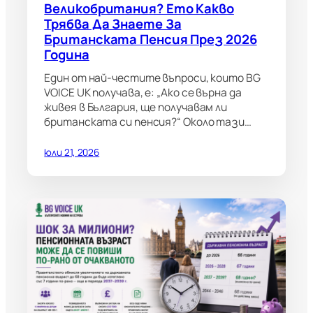
Великобритания? Ето Какво
Трябва Да Знаете За
Британската Пенсия През 2026
Година
Един от най-честите въпроси, които BG
VOICE UK получава, е: „Ако се върна да
живея в България, ще получавам ли
британската си пенсия?“ Около тази…
юли 21, 2026