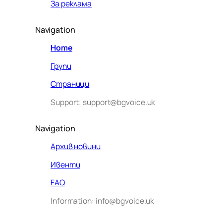
За реклама
Navigation
Home
Групи
Страници
Support: support@bgvoice.uk
Navigation
Архив новини
Ивенти
Здравейте! Аз съм Алекс –
FAQ
виртуалният помощник на BG
Information: info@bgvoice.uk
VOICE UK. С какво мога да
помогна днес?