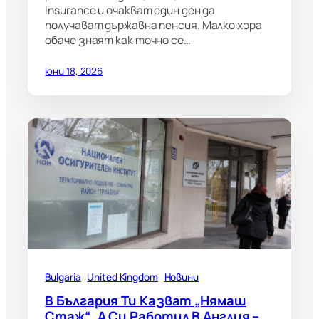
Insurance и очакват един ден да
получават държавна пенсия. Малко хора
обаче знаят как точно се…
юни 18, 2026
Bulgaria
United Kingdom
Новини
В България Ти Казват „нямаш
Стаж“, А Си Работил В Англия –