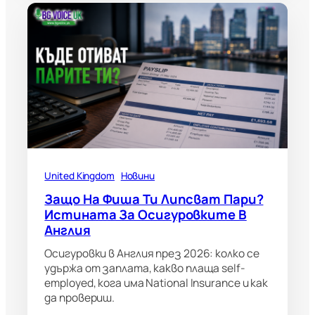
United Kingdom
Новини
Защо На Фиша Ти Липсват Пари?
Истината За Осигуровките В
Англия
Осигуровки в Англия през 2026: колко се
удържа от заплата, какво плаща self-
employed, кога има National Insurance и как
да провериш.