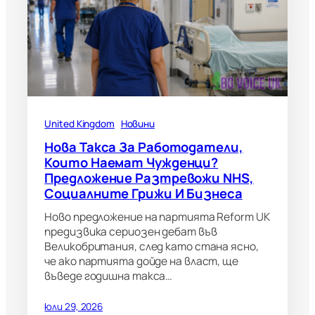
United Kingdom
Новини
Нова Такса За Работодатели,
Които Наемат Чужденци?
Предложение Разтревожи NHS,
Социалните Грижи И Бизнеса
Ново предложение на партията Reform UK
предизвика сериозен дебат във
Великобритания, след като стана ясно,
че ако партията дойде на власт, ще
въведе годишна такса…
юли 29, 2026