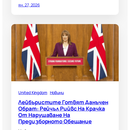
ян. 27, 2026
United Kingdom
Новини
Лейбъристите Готвят Данъчен
Обрат: Рейчъл Рийвс На Крачка
От Нарушаване На
Предизборното Обещание