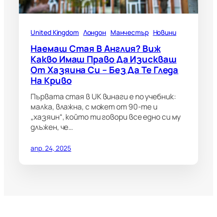
United Kingdom
Лондон
Манчестър
Новини
Наемаш Стая В Англия? Виж
Какво Имаш Право Да Изискваш
От Хазяина Си – Без Да Те Гледа
На Криво
Първата стая в UK винаги е по учебник:
малка, влажна, с мокет от 90-те и
„хазяин“, който ти говори все едно си му
длъжен, че…
апр. 24, 2025