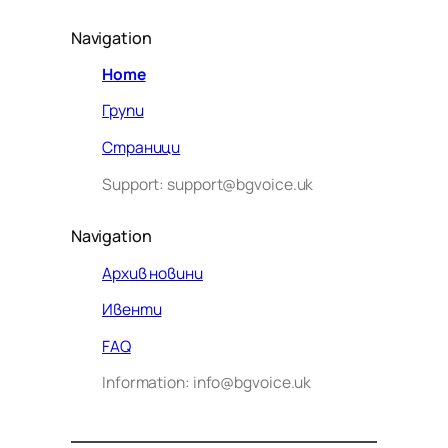
Navigation
Home
Групи
Страници
Support: support@bgvoice.uk
Navigation
Архив новини
Ивенти
Здравейте! Аз съм Алекс –
FAQ
виртуалният помощник на BG
Information: info@bgvoice.uk
VOICE UK. С какво мога да
помогна днес?