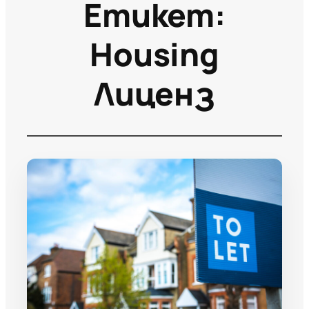
Етикет:
Housing
Лиценз