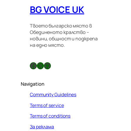
BG VOICE UK
Твоето българско място в
Обединеното кралство –
новини, общност и подкрепа
на едно място.
Facebook
X
GitHub
Navigation
Community Guidelines
Terms of service
Terms of conditions
За реклама