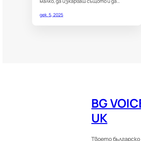
малко, да изкарваш същото и да…
дек. 5, 2025
BG VOIC
UK
Твоето българско