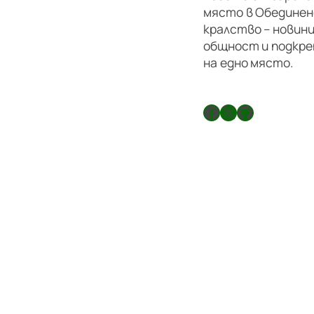
място в Обедине
кралство – новини
общност и подкре
на едно място.
Facebook
X
GitHub