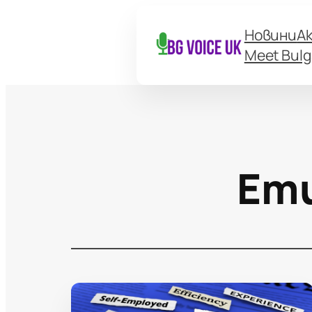
Новини
А
Meet Bulg
Ет