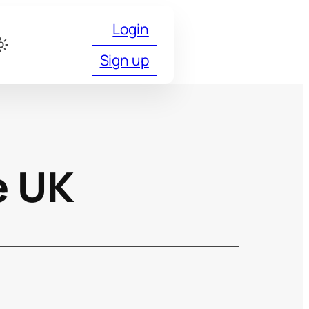
Login
Sign up
e UK