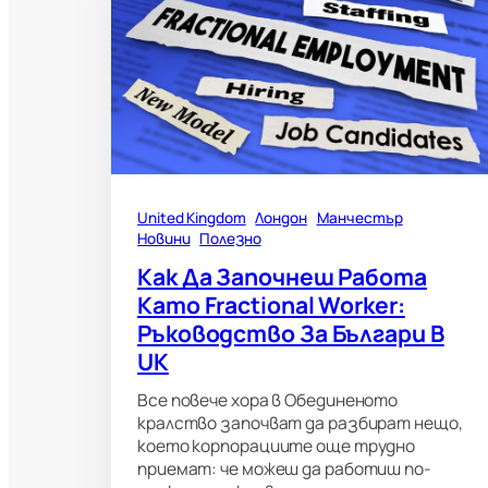
United Kingdom
Лондон
Манчестър
Новини
Полезно
Как Да Започнеш Работа
Като Fractional Worker:
Ръководство За Българи В
UK
Все повече хора в Обединеното
кралство започват да разбират нещо,
което корпорациите още трудно
приемат: че можеш да работиш по-