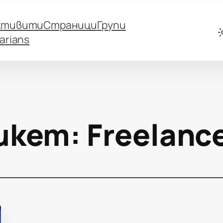
ктивити
Страници
Групи
arians
икет:
Freelanc