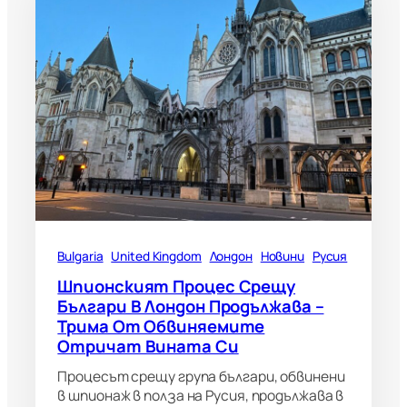
Bulgaria
United Kingdom
Лондон
Новини
Русия
Шпионският Процес Срещу
Българи В Лондон Продължава –
Трима От Обвиняемите
Отричат Вината Си
Процесът срещу група българи, обвинени
в шпионаж в полза на Русия, продължава в