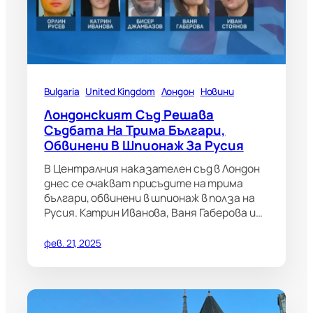
Bulgaria
United Kingdom
Лондон
Новини
Лондонският Съд Решава
Съдбата На Трима Българи,
Обвинени В Шпионаж За Русия
В Централния наказателен съд в Лондон
днес се очакват присъдите на трима
българи, обвинени в шпионаж в полза на
Русия. Катрин Иванова, Ваня Габерова и…
фев. 21, 2025