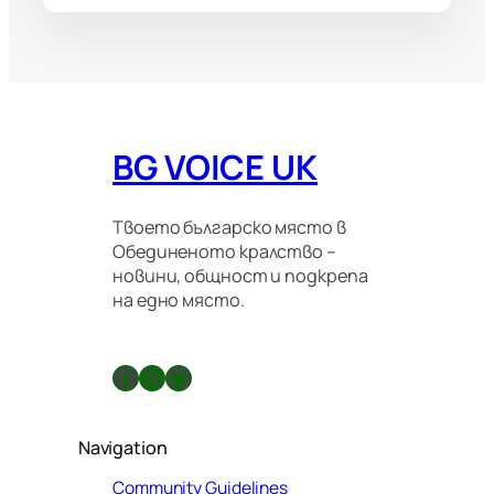
BG VOICE UK
Твоето българско място в
Обединеното кралство –
новини, общност и подкрепа
на едно място.
Facebook
X
GitHub
Navigation
Community Guidelines