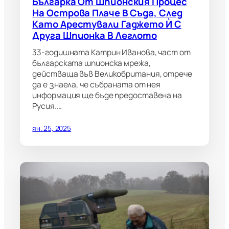
Българка От Шпионския Процес
На Острова Плаче В Съда, След
Като Арестували Гаджето Ѝ С
Друга Шпионка В Леглото
33-годишната Катрин Иванова, част от
българската шпионска мрежа,
действаща във Великобритания, отрече
да е знаела, че събраната от нея
информация ще бъде предоставена на
Русия.…
ян. 25, 2025