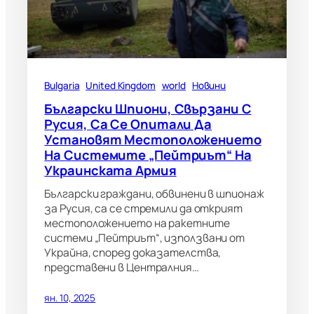
Bulgaria
United Kingdom
world
Новини
Български Шпиони, Свързани С
Русия, Са Се Опитали Да
Установят Местоположението
На Системите „Пейтриът“ На
Украинската Армия
Български граждани, обвинени в шпионаж
за Русия, са се стремили да открият
местоположението на ракетните
системи „Пейтриът“, използвани от
Украйна, според доказателства,
представени в Централния…
ян. 10, 2025