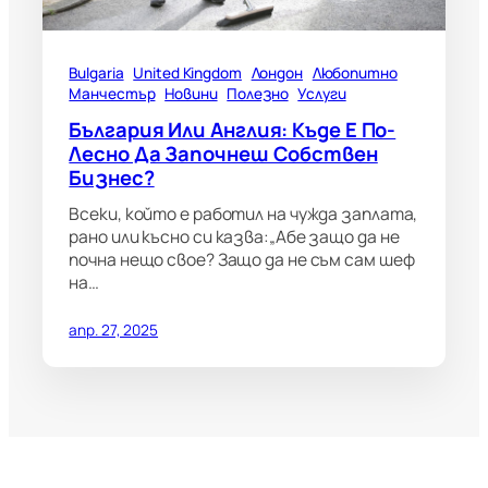
Bulgaria
United Kingdom
Лондон
Любопитно
Манчестър
Новини
Полезно
Услуги
България Или Англия: Къде Е По-
Лесно Да Започнеш Собствен
Бизнес?
Всеки, който е работил на чужда заплата,
рано или късно си казва:„Абе защо да не
почна нещо свое? Защо да не съм сам шеф
на…
апр. 27, 2025