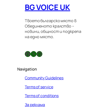
BG VOICE UK
Твоето българско място в
Обединеното кралство –
новини, общност и подкрепа
на едно място.
Facebook
X
GitHub
Navigation
Community Guidelines
Terms of service
Terms of conditions
За реклама