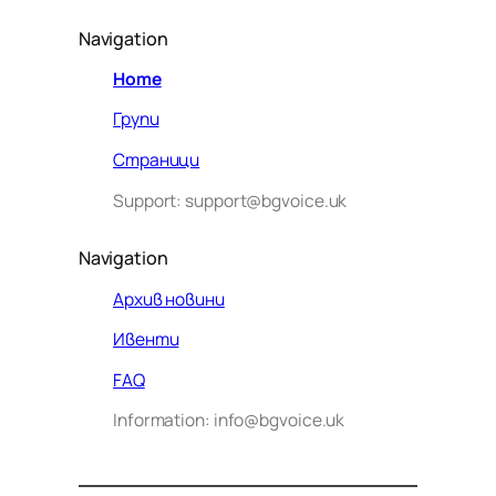
Navigation
Home
Групи
Страници
Support: support@bgvoice.uk
Navigation
Архив новини
Ивенти
Здравейте! Аз съм Алекс –
FAQ
виртуалният помощник на BG
Information: info@bgvoice.uk
VOICE UK. С какво мога да
помогна днес?