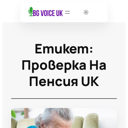
Етикет:
Проверка На
Пенсия UK