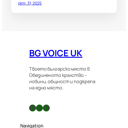
окт. 31, 2025
BG VOICE UK
Твоето българско място в
Обединеното кралство –
новини, общност и подкрепа
на едно място.
Facebook
X
GitHub
Navigation