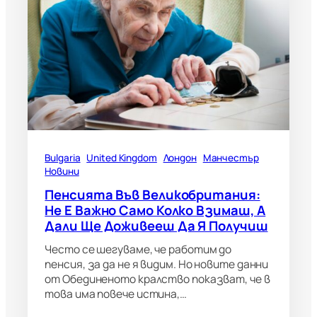
Bulgaria
United Kingdom
Лондон
Манчестър
Новини
Пенсията Във Великобритания:
Не Е Важно Само Колко Взимаш, А
Дали Ще Доживееш Да Я Получиш
Често се шегуваме, че работим до
пенсия, за да не я видим. Но новите данни
от Обединеното кралство показват, че в
това има повече истина,…