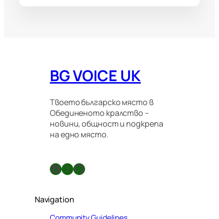
BG VOICE UK
Твоето българско място в
Обединеното кралство –
новини, общност и подкрепа
на едно място.
Facebook
X
GitHub
Navigation
Community Guidelines