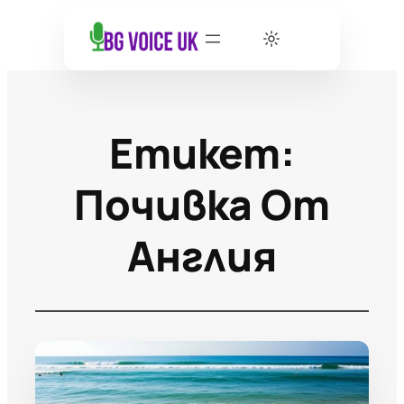
Етикет:
Почивка От
Англия