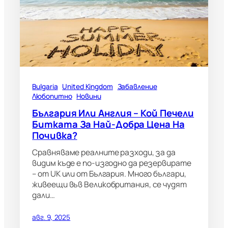
Bulgaria
United Kingdom
Забавление
Любопитно
Новини
България Или Англия – Кой Печели
Битката За Най-Добра Цена На
Почивка?
Сравняваме реалните разходи, за да
видим къде е по-изгодно да резервирате
– от UK или от България. Много българи,
живеещи във Великобритания, се чудят
дали…
авг. 9, 2025