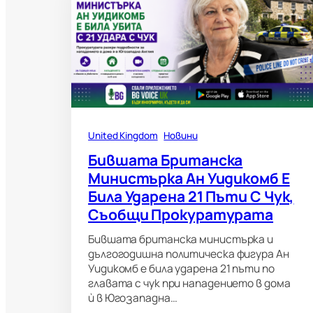
United Kingdom
Новини
Бившата Британска
Министърка Ан Уидикомб Е
Била Ударена 21 Пъти С Чук,
Съобщи Прокуратурата
Бившата британска министърка и
дългогодишна политическа фигура Ан
Уидикомб е била ударена 21 пъти по
главата с чук при нападението в дома
ѝ в Югозападна…