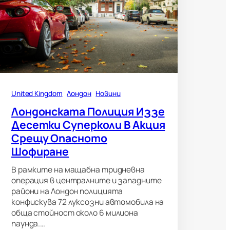
United Kingdom
Лондон
Новини
Лондонската Полиция Иззе
Десетки Суперколи В Акция
Срещу Опасното
Шофиране
В рамките на мащабна тридневна
операция в централните и западните
райони на Лондон полицията
конфискува 72 луксозни автомобила на
обща стойност около 6 милиона
паунда.…