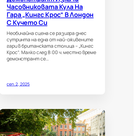
Часовниковата Кула На
Гара „Кингс Крос“ В Лондон
С Кучето Си
Необичайна сцена се разигра днес
сутринта на една от най-оживените
гари в британската столица – „Кингс
Крос“. Малко след 8:00 ч. местно време
демонстрант се…
сеп. 2, 2025