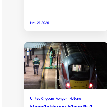
юли 21, 2026
United Kingdom
Лондон
Новини
Масово Намушкване Във