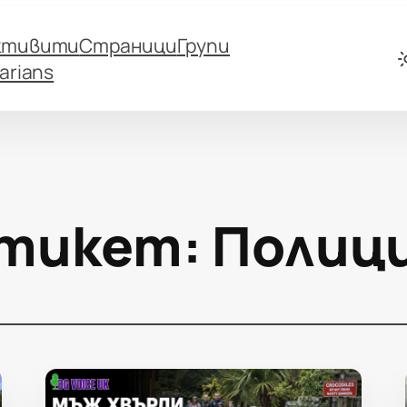
ктивити
Страници
Групи
arians
тикет:
Полиц