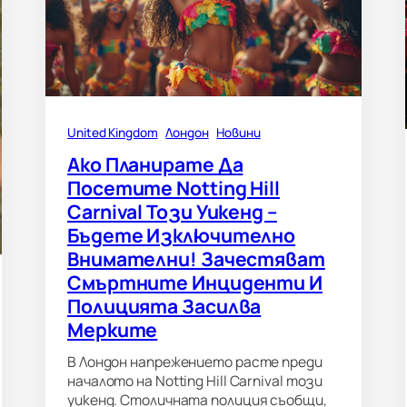
United Kingdom
Лондон
Новини
Ако Планирате Да
Посетите Notting Hill
Carnival Този Уикенд –
Бъдете Изключително
Внимателни! Зачестяват
Смъртните Инциденти И
Полицията Засилва
Мерките
В Лондон напрежението расте преди
началото на Notting Hill Carnival този
уикенд. Столичната полиция съобщи,