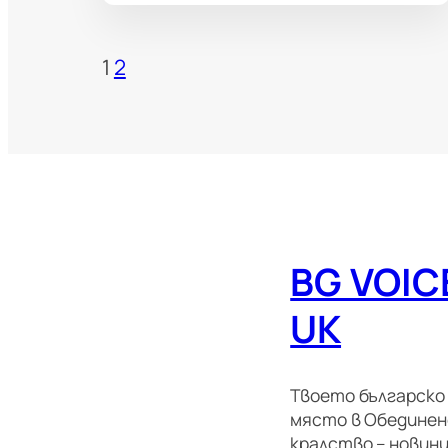
1
2
BG VOIC
UK
Твоето българско
място в Обедине
кралство – новини