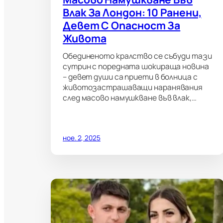
Влак За Лондон: 10 Ранени,
Девет С Опасност За
Живота
Обединеното кралство се събуди тази
сутрин с поредната шокираща новина
– девет души са приети в болница с
животозастрашаващи наранявания
след масово намушкване във влак,…
ное. 2, 2025