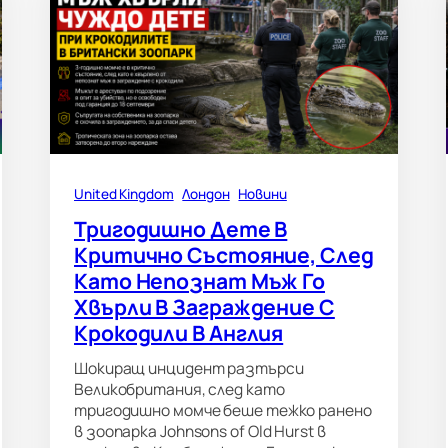
United Kingdom
Лондон
Новини
Тригодишно Дете В
Критично Състояние, След
Като Непознат Мъж Го
Хвърли В Заграждение С
Крокодили В Англия
Шокиращ инцидент разтърси
Великобритания, след като
тригодишно момче беше тежко ранено
в зоопарка Johnsons of Old Hurst в