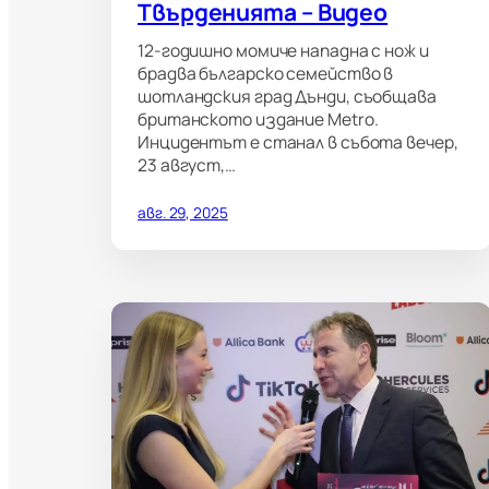
Твърденията – Видео
12-годишно момиче нападна с нож и
брадва българско семейство в
шотландския град Дънди, съобщава
британското издание Metro.
Инцидентът е станал в събота вечер,
23 август,…
авг. 29, 2025