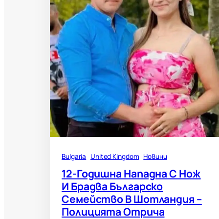
Bulgaria
United Kingdom
Новини
12-Годишна Нападна С Нож
И Брадва Българско
Семейство В Шотландия –
Полицията Отрича