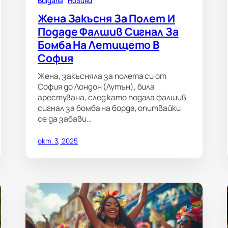
Bulgaria
Новини
Жена Закъсня За Полет И
Подаде Фалшив Сигнал За
Бомба На Летището В
София
Жена, закъсняла за полета си от
София до Лондон (Лутън), била
арестувана, след като подала фалшив
сигнал за бомба на борда, опитвайки
се да забави…
окт. 3, 2025