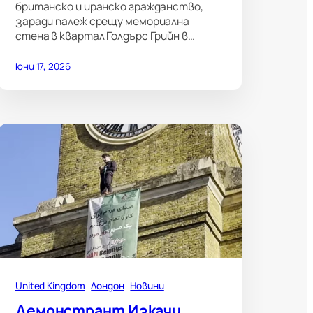
британско и иранско гражданство,
заради палеж срещу мемориална
стена в квартал Голдърс Грийн в…
юни 17, 2026
United Kingdom
Лондон
Новини
Демонстрант Изкачи