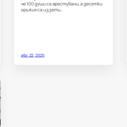
че 100 души са арестувани, а десетки
оръжия са иззети…
авг. 22, 2025