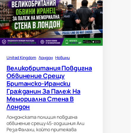
United Kingdom
Лондон
Новини
Великобритания Повдигна
Обвинение Срещу
Британско-Ирански
Гражданин За Палеж На
Мемориална Стена В
Лондон
Лондонската полиция повдигна
обвинение срещу 45-годишния Али
Реза Фалахи, който притежава