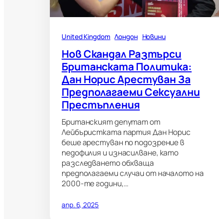
United Kingdom
Лондон
Новини
Нов Скандал Разтърси
Британската Политика:
Дан Норис Арестуван За
Предполагаеми Сексуални
Престъпления
Британският депутат от
Лейбъристката партия Дан Норис
беше арестуван по подозрение в
педофилия и изнасилване, като
разследването обхваща
предполагаеми случаи от началото на
2000-те години,…
апр. 6, 2025