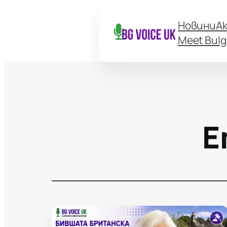
Новини
А
Meet Bulg
Е