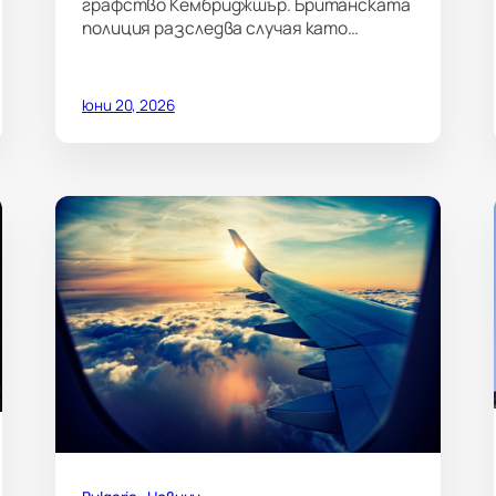
графство Кембриджшър. Британската
полиция разследва случая като…
юни 20, 2026