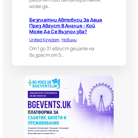
м
може да…
о
ж
е
Безплатни Автобуси За Деца
д
През Август В Англия – Кой
а
Може Да Се Възползва?
н
United Kingdom
, 
Новини
а
п
От 1 до 31 август децата на
р
възраст от 5…
а
в
и
в
а
ж
н
о
и
з
к
л
ю
ч