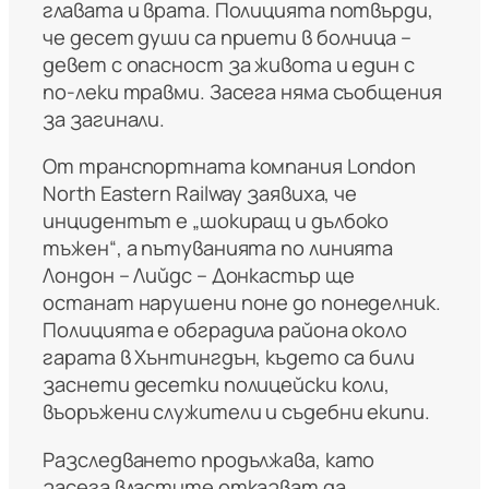
главата и врата. Полицията потвърди,
че десет души са приети в болница –
девет с опасност за живота и един с
по-леки травми. Засега няма съобщения
за загинали.
От транспортната компания
London
North Eastern Railway
заявиха, че
инцидентът е „шокиращ и дълбоко
тъжен“, а пътуванията по линията
Лондон – Лийдс – Донкастър ще
останат нарушени поне до понеделник.
Полицията е обградила района около
гарата в Хънтингдън, където са били
заснети десетки полицейски коли,
въоръжени служители и съдебни екипи.
Разследването продължава, като
засега властите отказват да