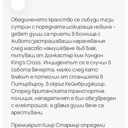
Обединеното кралство се събуди тази
сутрин с поредната шокираща новина –
девет души са приети в болница с
животозастрашаващи наранявания
след масово намушкване във влак,
пътуващ от Донкастър към Лондон
King’s Cross. Инцидентът се е случил в
събота вечерта, малко след като
влакът е потеглил от станцията в
Питърбъроу, в окръг Кеймбриджшър.
Според британската транспортна
полиция, нападателят е бил обезвреден
с електрошок, а двама души вече са
арестувани.
Премиерът Киър Стармър определи