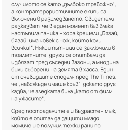
случилото се като „дълбоко тревожно“,
а контратерористичните екипи са
включени в разследването. Свидетели
разказват, че в един момент във влака
настъпила паника – хора крещели „Бягай,
бягай, има човек с нож, който коли
всички!“. Някои пътници се заключили в
тоалетните, други се опитвали да
избягат през съседни вагони, а мнозина
били съборени на земята в хаоса. Един
от очевидците споделя пред
The Times
,
че „навсякъде имаше кръв“, докато друг
казва, че гледката била „като от филм
на ужасите“.
Сред пострадалите е и възрастен мъж,
който е опитал да защити младо
момиче и е получил тежки рани по