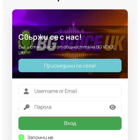
Свържи се с нас!
Ела и стани част от общността на BG VOICE
UK!
Присъедини се сега!
Вход
Запомни ме