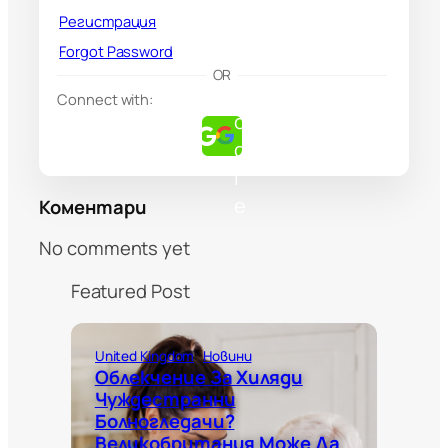
Регистрация
Forgot Password
G
OR
o
Connect with:
o
g
l
e
Коментари
No comments yet
Featured Post
United Kingdom
Новини
Облекчение За Хиляди
Чуждестранни
Болногледачи?
Великобритания Може Да