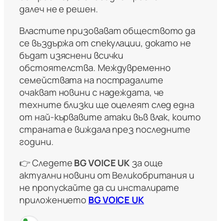
далеч не е решен.
Властите призовават обществото да
се въздържа от спекулации, докато не
бъдат изяснени всички
обстоятелства. Междувременно
семействата на пострадалите
очакват новини с надеждата, че
техните близки ще оцелеят след една
от най-кървавите атаки във влак, които
страната е виждала през последните
години.
👉 Следете
BG VOICE UK
за още
актуални новини от Великобритания и
не пропускайте да си инсталирате
приложението
BG VOICE UK