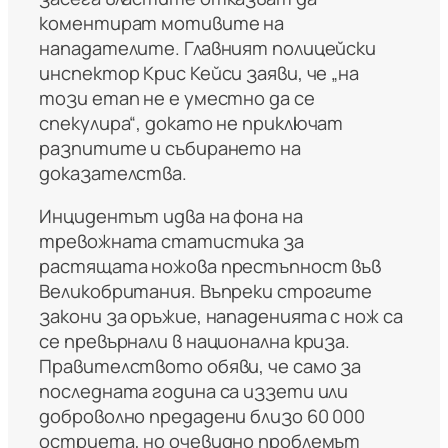
коментират мотивите на
нападателите. Главният полицейски
инспектор Крис Кейси заяви, че „на
този етап не е уместно да се
спекулира“, докато не приключат
разпитите и събирането на
доказателства.
Инцидентът идва на фона на
тревожната статистика за
растящата ножова престъпност във
Великобритания. Въпреки строгите
закони за оръжие, нападенията с нож са
се превърнали в национална криза.
Правителството обяви, че само за
последната година са иззети или
доброволно предадени близо 60 000
остриета, но очевидно проблемът