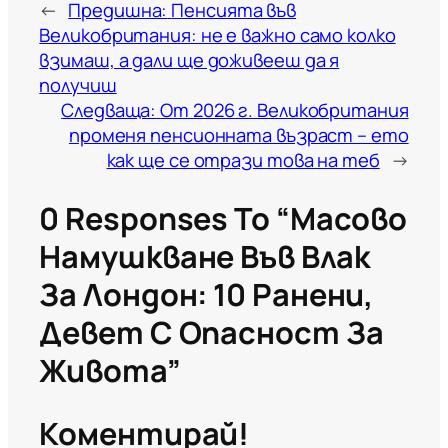
←
Предишна:
Пенсията във
Великобритания: не е важно само колко
взимаш, а дали ще доживееш да я
получиш
Следваща:
От 2026 г. Великобритания
променя пенсионната възраст – ето
как ще се отрази това на теб
→
0 Responses To “Масово
Намушкване Във Влак
За Лондон: 10 Ранени,
Девет С Опасност За
Живота”
Коментирай!