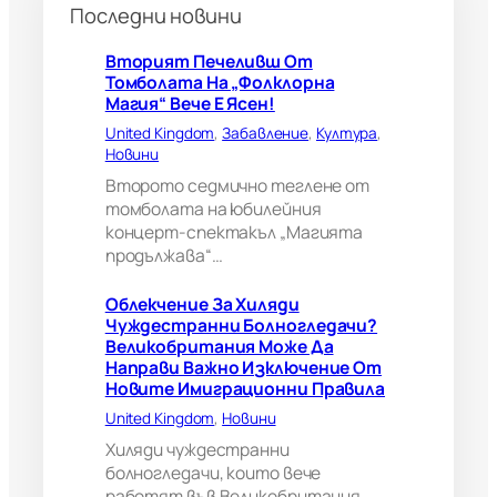
Последни новини
о
г
л
Вторият Печеливш От
е
Томболата На „Фолклорна
д
Магия“ Вече Е Ясен!
а
United Kingdom
, 
Забавление
, 
Култура
, 
ч
Новини
и
?
Второто седмично теглене от
В
томболата на юбилейния
е
концерт-спектакъл „Магията
л
продължава“…
и
к
Облекчение За Хиляди
о
Чуждестранни Болногледачи?
б
Великобритания Може Да
р
Направи Важно Изключение От
и
Новите Имиграционни Правила
т
а
United Kingdom
, 
Новини
н
Хиляди чуждестранни
и
болногледачи, които вече
я
работят във Великобритания,