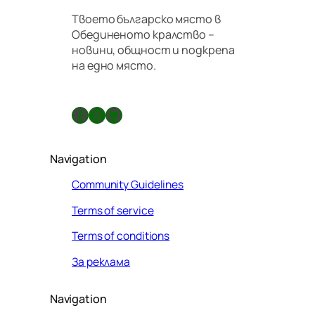
п
Твоето българско място в
р
Обединеното кралство –
а
новини, общност и подкрепа
в
на едно място.
и
л
а
Facebook
X
GitHub
Navigation
Community Guidelines
Terms of service
Terms of conditions
За реклама
Navigation