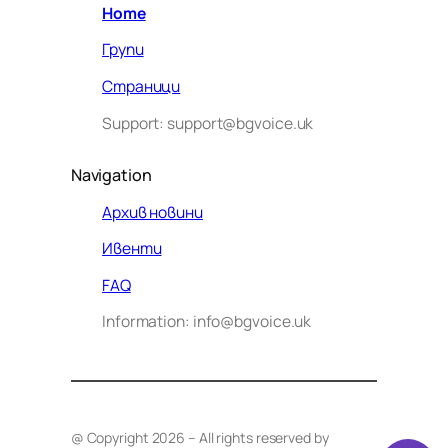
Home
Групи
Страници
Support: support@bgvoice.uk
Navigation
Архив новини
Ивенти
Здравейте! Аз съм Алекс –
FAQ
виртуалният помощник на BG
Information: info@bgvoice.uk
VOICE UK. С какво мога да
помогна днес?
@ Copyright 2026 – All rights reserved by