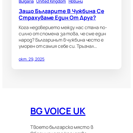
Bulgaria
United Kingdom
Новини
Защо Българите В Чужбина Се
Страхуваме Един От Друг?
Кога недоверието между нас стана по-
силно от спомена за това, че сме един
народ? Българинът в чужбина често е
уморен от самия себе си. Тръгнал…
окт. 29, 2025
BG VOICE UK
Твоето българско място в