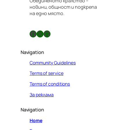
Обединеното кралство –
новини, общност и подкрепа
на едно място.
Facebook
X
GitHub
Navigation
Community Guidelines
Terms of service
Terms of conditions
За реклама
Navigation
Home