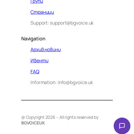
Групи
Страници
Support: support@bgvoice.uk
Navigation
Архив новини
Ивенти
Здравейте! Аз съм Алекс –
FAQ
виртуалният помощник на BG
Information: info@bgvoice.uk
VOICE UK. С какво мога да
помогна днес?
@ Copyright 2026 – All rights reserved by
BGVOICEUK