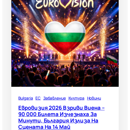
Bulgaria
ЕС
Забавление
Култура
Новини
Евровизия 2026 Взриви Виена –
90 000 Билета Изчезнаха За
Минути, България Излиза На
Сцената На 14 Май