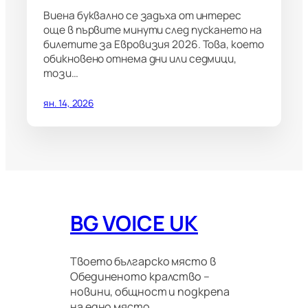
Виена буквално се задъха от интерес
още в първите минути след пускането на
билетите за Евровизия 2026. Това, което
обикновено отнема дни или седмици,
този…
ян. 14, 2026
BG VOICE UK
Твоето българско място в
Обединеното кралство –
новини, общност и подкрепа
на едно място.