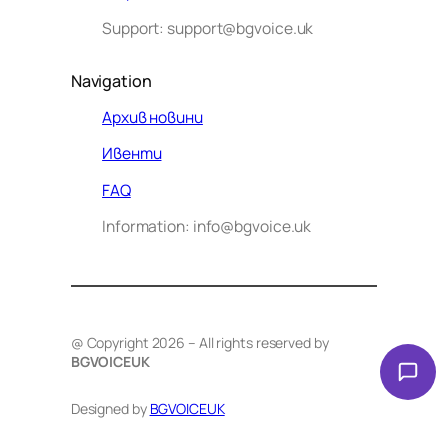
Support: support@bgvoice.uk
Navigation
Архив новини
Ивенти
Здравейте! Аз съм Алекс –
FAQ
виртуалният помощник на BG
Information: info@bgvoice.uk
VOICE UK. С какво мога да
помогна днес?
@ Copyright 2026 – All rights reserved by
BGVOICEUK
Designed by
BGVOICEUK