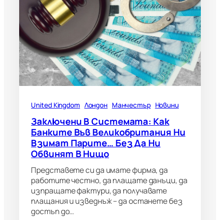
United Kingdom
Лондон
Манчестър
Новини
Заключени В Системата: Как
Банките Във Великобритания Ни
Взимат Парите… Без Да Ни
Обвинят В Нищо
Представете си да имате фирма, да
работите честно, да плащате данъци, да
изпращате фактури, да получавате
плащания и изведнъж – да останете без
достъп до…