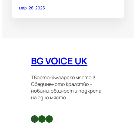
мар. 26, 2025
BG VOICE UK
Твоето българско място в
Обединеното кралство –
новини, общност и подкрепа
на едно място.
Facebook
X
GitHub