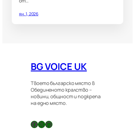
от…
ян. 1, 2026
BG VOICE UK
Твоето българско място в
Обединеното кралство –
новини, общност и подкрепа
на едно място.
Facebook
X
GitHub