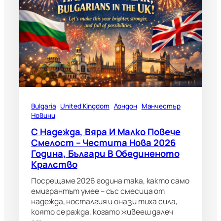
Bulgaria
United Kingdom
Лондон
Манчестър
Новини
С Надежда, Вяра И Малко Повече
Смелост – Честита Нова 2026
Година, Българи В Обединеното
Кралство
Посрещаме 2026 година така, както само
емигрантът умее – със смесица от
надежда, носталгия и онази тиха сила,
която се ражда, когато живееш далеч