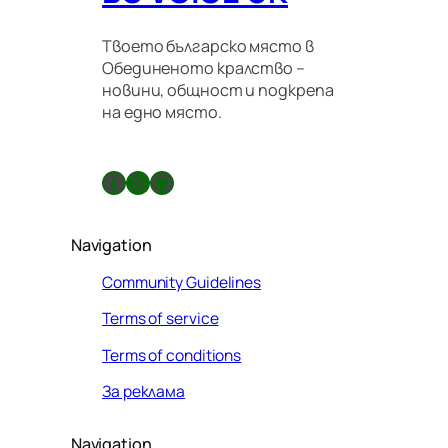
Твоето българско място в
Обединеното кралство –
новини, общност и подкрепа
на едно място.
Facebook
X
GitHub
Navigation
Community Guidelines
Terms of service
Terms of conditions
За реклама
Navigation