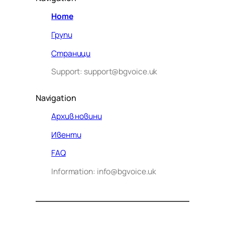
Home
Групи
Страници
Support: support@bgvoice.uk
Navigation
Архив новини
Ивенти
Здравейте! Аз съм Алекс –
FAQ
виртуалният помощник на BG
Information: info@bgvoice.uk
VOICE UK. С какво мога да
помогна днес?