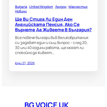
Bulgaria
United Kingdom
Лондон
Манчестър
Новини
Ще Ви Стига Ли Един Ден
Английската Пенсия, Ако Се
Върнете Да Живеете В България?
Все повече българи във Великобритания
си задават един и същ въпрос – след 20,
30 или 40 години работа, ще могат ли
спокойно да живеят…
юни 27, 2026
BG VOICE UK