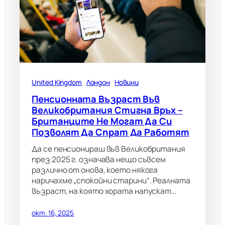
United Kingdom
Лондон
Новини
Пенсионната Възраст Във
Великобритания Стигна Връх –
Британците Не Могат Да Си
Позволят Да Спрат Да Работят
Да се пенсионираш във Великобритания
през 2025 г. означава нещо съвсем
различно от онова, което някога
наричахме „спокойни старини“. Реалната
възраст, на която хората напускат…
окт. 16, 2025