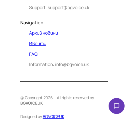
Support: support@bgvoice.uk
Navigation
Архив новини
Ивенти
Здравейте! Аз съм Алекс –
FAQ
виртуалният помощник на BG
Information: info@bgvoice.uk
VOICE UK. С какво мога да
помогна днес?
@ Copyright 2026 – All rights reserved by
BGVOICEUK
Designed by
BGVOICEUK