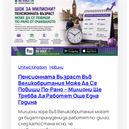
United Kingdom
Новини
Пенсионната Възраст Във
Великобритания Може Да Се
Повиши По-Рано – Милиони Ще
Трябва Да Работят Още Една
Година
Милиони хора във Великобритания могат
да бъдат принудени да работят по-дълго,
след като стана ясно, че