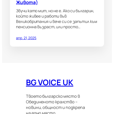
Живота)
Звучи като мит, но не е. Ако си българин,
който живее и работи във
Великобритания и вече си се запътил към
пенсионна възраст, или просто…
апр. 21, 2025
BG VOICE UK
Твоето българско място в
Обединеното кралство –
новини, общност и подкрепа
на едно място.