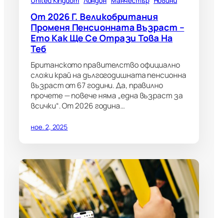
United Kingdom
Лондон
Манчестър
Новини
От 2026 Г. Великобритания
Променя Пенсионната Възраст –
Ето Как Ще Се Отрази Това На
Теб
Британското правителство официално
сложи край на дългогодишната пенсионна
възраст от 67 години. Да, правилно
прочете — повече няма „една възраст за
всички“. От 2026 година…
ное. 2, 2025