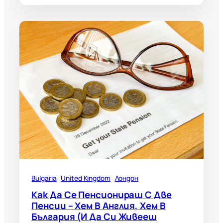
Bulgaria
United Kingdom
Лондон
Как Да Се Пенсионираш С Две
Пенсии – Хем В Англия, Хем В
България (и Да Си Живееш