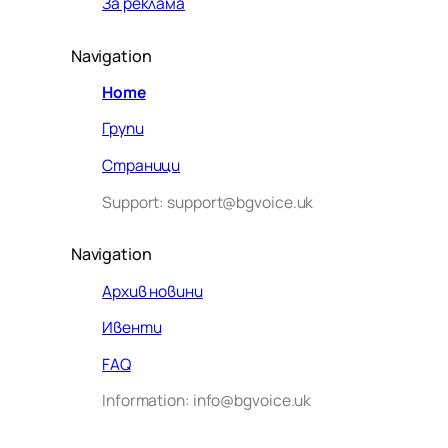
За реклама
Navigation
Home
Групи
Страници
Support: support@bgvoice.uk
Navigation
Архив новини
Ивенти
Здравейте! Аз съм Алекс –
FAQ
виртуалният помощник на BG
Information: info@bgvoice.uk
VOICE UK. С какво мога да
помогна днес?