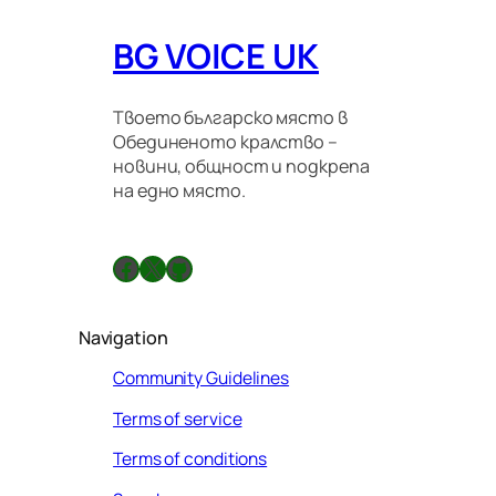
BG VOICE UK
Твоето българско място в
Обединеното кралство –
новини, общност и подкрепа
на едно място.
Facebook
X
GitHub
Navigation
Community Guidelines
Terms of service
Terms of conditions