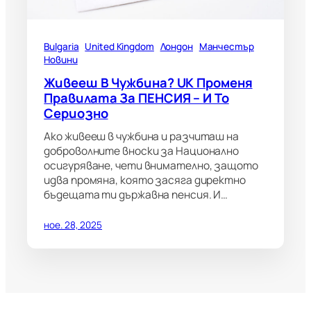
Bulgaria
United Kingdom
Лондон
Манчестър
Новини
Живееш В Чужбина? UK Променя
Правилата За ПЕНСИЯ – И То
Сериозно
Ако живееш в чужбина и разчиташ на
доброволните вноски за Национално
осигуряване, чети внимателно, защото
идва промяна, която засяга директно
бъдещата ти държавна пенсия. И…
ное. 28, 2025