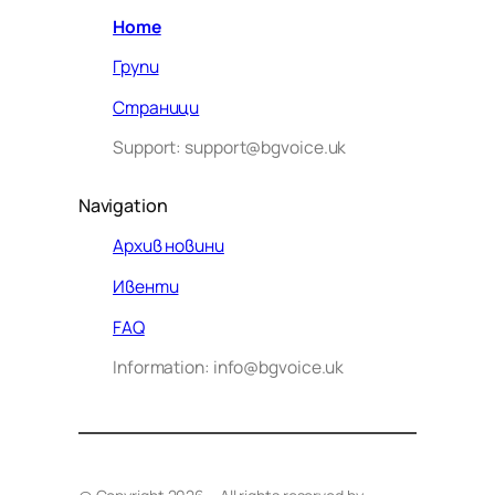
Home
Групи
Страници
Support: support@bgvoice.uk
Navigation
Архив новини
Ивенти
Здравейте! Аз съм Алекс –
FAQ
виртуалният помощник на BG
Information: info@bgvoice.uk
VOICE UK. С какво мога да
помогна днес?