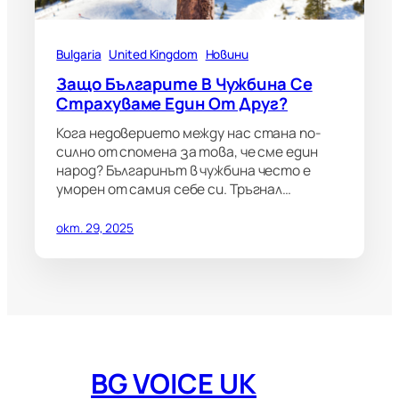
Bulgaria
United Kingdom
Новини
Защо Българите В Чужбина Се
Страхуваме Един От Друг?
Кога недоверието между нас стана по-
силно от спомена за това, че сме един
народ? Българинът в чужбина често е
уморен от самия себе си. Тръгнал…
окт. 29, 2025
BG VOICE UK