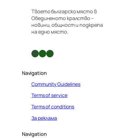
Твоето българско място в
Обединеното кралство –
новини, общност и подкрепа
на едно място.
Facebook
X
GitHub
Navigation
Community Guidelines
Terms of service
Terms of conditions
За реклама
Navigation