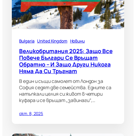
Bulgaria
United Kingdom
Новини
Великобритания 2025: Защо Все
Повече Българи Се Връщат
Обратно – И Защо Други Никога
Няма Да Си Тръгнат
В един и същи самолет от Лондон за
София седят две семейства. Едните са
натъпкали целия си живот в четири
куфара и се връщат „завинаги“,…
окт. 8, 2025