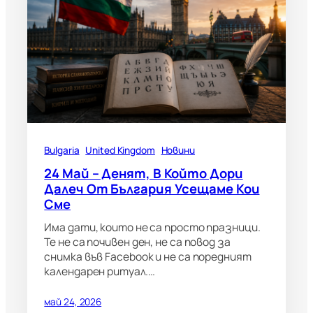
Bulgaria
United Kingdom
Новини
24 Май – Денят, В Който Дори
Далеч От България Усещаме Кои
Сме
Има дати, които не са просто празници.
Те не са почивен ден, не са повод за
снимка във Facebook и не са поредният
календарен ритуал.…
май 24, 2026