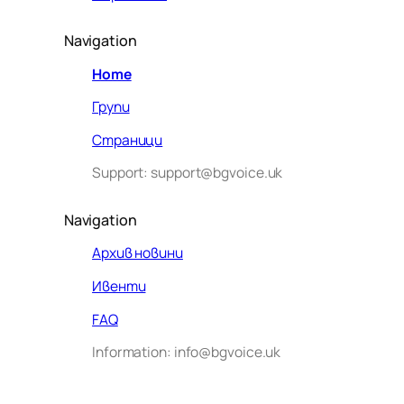
Navigation
Home
Групи
Страници
Support: support@bgvoice.uk
Navigation
Архив новини
Ивенти
Здравейте! Аз съм Алекс –
FAQ
виртуалният помощник на BG
Information: info@bgvoice.uk
VOICE UK. С какво мога да
помогна днес?