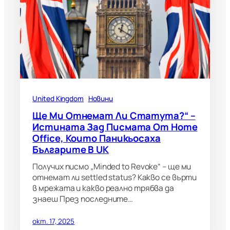
United Kingdom
Новини
Ще Ми Отнемат Ли Статута?“ –
Истината Зад Писмата От Home
Office, Които Паникьосаха
Българите В UK
Получих писмо „Minded to Revoke“ – ще ми
отнемат ли settled status? Какво се върти
в мрежата и какво реално трябва да
знаеш През последните…
окт. 17, 2025