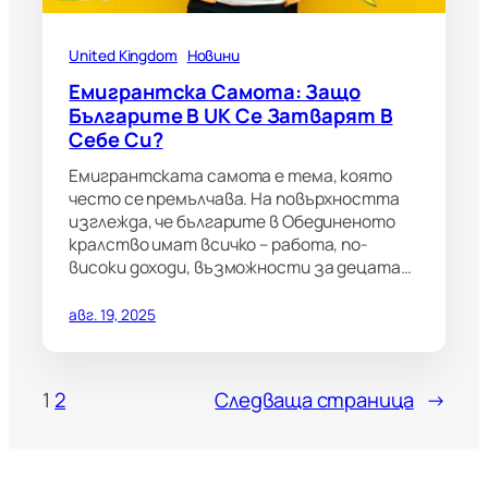
United Kingdom
Новини
Емигрантска Самота: Защо
Българите В UK Се Затварят В
Себе Си?
Емигрантската самота е тема, която
често се премълчава. На повърхността
изглежда, че българите в Обединеното
кралство имат всичко – работа, по-
високи доходи, възможности за децата…
авг. 19, 2025
1
2
Следваща страница
→