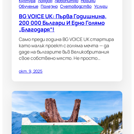
Култура
Лондон
Любопитно
Новини
Обучение
Полезно
Счетоводство
Услуги
BG VOICE UK: Първа Годишнина,
200 000 Българи И Едно Голямо
„Благодаря“!
Само преди година BG VOICE UK стартира
като малък проект с голяма мечта — да
даде на българите във Великобритания
свое собствено място. Не просто…
окт. 9, 2025