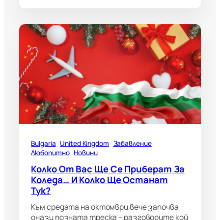
Bulgaria
United Kingdom
Забавление
Любопитно
Новини
Колко От Вас Ще Се Приберат За
Коледа… И Колко Ще Останат
Тук?
Към средата на октомври вече започва
онази позната треска – разговорите кой