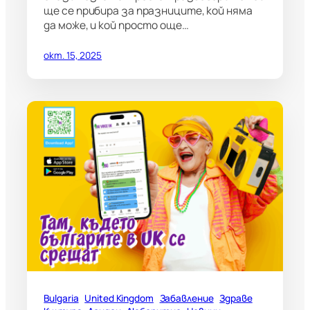
ще се прибира за празниците, кой няма
да може, и кой просто още…
окт. 15, 2025
Bulgaria
United Kingdom
Забавление
Здраве