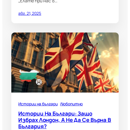
„Елате при нас в…
авг. 21, 2025
Истории на българи
Любопитно
Истории На Българи: Защо
Избрах Лондон, А Не Да Се Върна В
България?