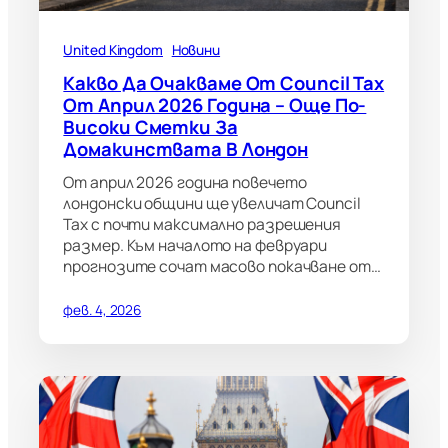
United Kingdom
Новини
Какво Да Очакваме От Council Tax
От Април 2026 Година – Още По-
Високи Сметки За
Домакинствата В Лондон
От април 2026 година повечето
лондонски общини ще увеличат Council
Tax с почти максимално разрешения
размер. Към началото на февруари
прогнозите сочат масово покачване от…
фев. 4, 2026