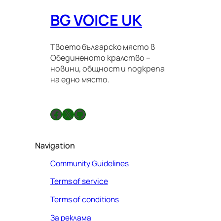
BG VOICE UK
Твоето българско място в
Обединеното кралство –
новини, общност и подкрепа
на едно място.
Facebook
X
GitHub
Navigation
Community Guidelines
Terms of service
Terms of conditions
За реклама