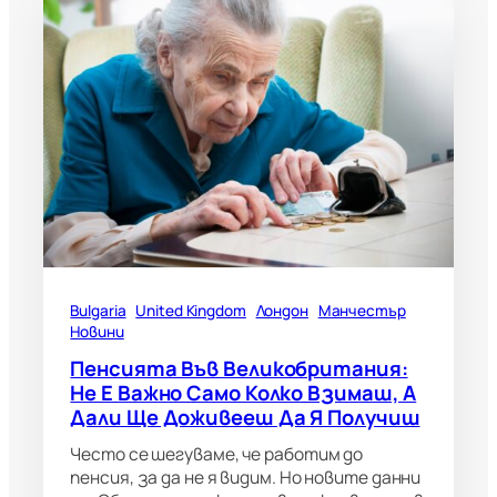
Bulgaria
United Kingdom
Лондон
Манчестър
Новини
Пенсията Във Великобритания:
Не Е Важно Само Колко Взимаш, А
Дали Ще Доживееш Да Я Получиш
Често се шегуваме, че работим до
пенсия, за да не я видим. Но новите данни