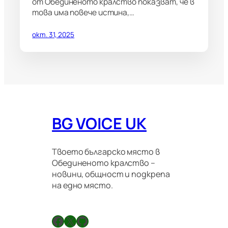
от Обединеното кралство показват, че в
това има повече истина,…
окт. 31, 2025
BG VOICE UK
Твоето българско място в
Обединеното кралство –
новини, общност и подкрепа
на едно място.
Facebook
X
GitHub