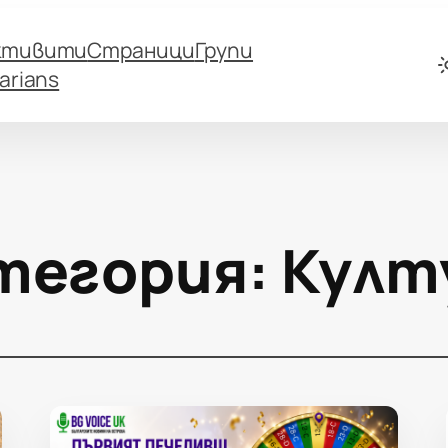
ктивити
Страници
Групи
arians
тегория:
Култ