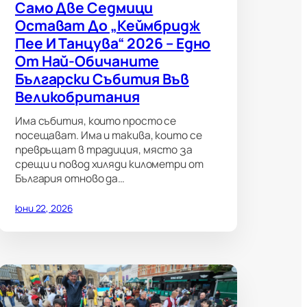
Само Две Седмици
Остават До „Кеймбридж
Пее И Танцува“ 2026 – Едно
От Най-Обичаните
Български Събития Във
Великобритания
Има събития, които просто се
посещават. Има и такива, които се
превръщат в традиция, място за
срещи и повод хиляди километри от
България отново да…
юни 22, 2026