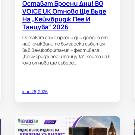
Остават Броени Дни! BG
VOICE UK Отново Ще Бъде
На „Кеймбридж Пее И
Танцува“ 2026
Остават само броени дни до едно от
най-очакваните български събития
във Великобритания – фестивала
„Кеймбридж пее и танцува“, който на 5
юли отново ще събере…
юни 26, 2026