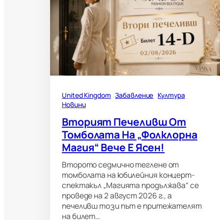
United Kingdom
Забавление
Култура
Новини
Вторият Печеливш От
Томболата На „Фолклорна
Магия“ Вече Е Ясен!
Второто седмично теглене от
томболата на юбилейния концерт-
спектакъл „Магията продължава“ се
проведе на 2 август 2026 г., а
печеливш този път е притежателят
на билет…