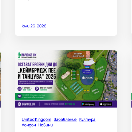
юли 26, 2026
United Kingdom
Забавление
Култура
Лондон
Новини