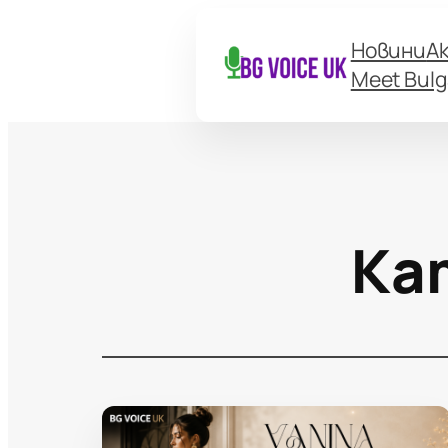
Новини
А
Meet Bulg
Ка