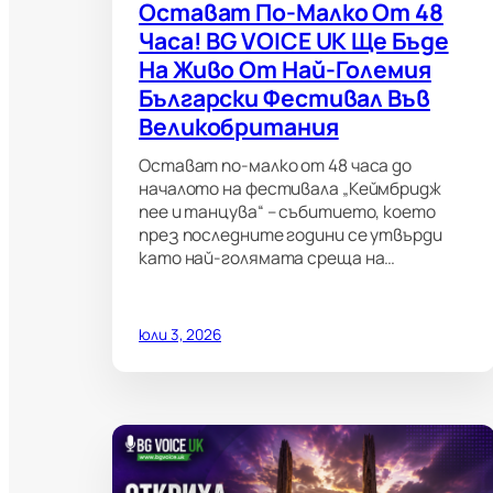
Остават По-Малко От 48
Часа! BG VOICE UK Ще Бъде
На Живо От Най-Големия
Български Фестивал Във
Великобритания
Остават по-малко от 48 часа до
началото на фестивала „Кеймбридж
пее и танцува“ – събитието, което
през последните години се утвърди
като най-голямата среща на…
юли 3, 2026