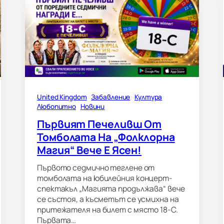
United Kingdom
Забавление
Култура
Любопитно
Новини
Първият Печеливш От
Томболата На „Фолклорна
Магия“ Вече Е Ясен!
Първото седмично теглене от
томболата на юбилейния концерт-
спектакъл „Магията продължава“ вече
се състоя, а късметът се усмихна на
притежателя на билет с място 18-C.
Първата…