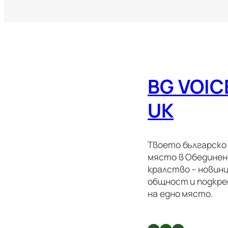
BG VOIC
UK
Твоето българско
място в Обедине
кралство – новини
общност и подкре
на едно място.