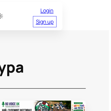
Login
Sign up
ура