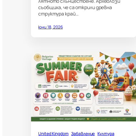
лятното слънцестоене. Археолози
съобщиха, че са открили древна
структура край…
юни 18, 2026
United Kingdom
Забавление
Култура