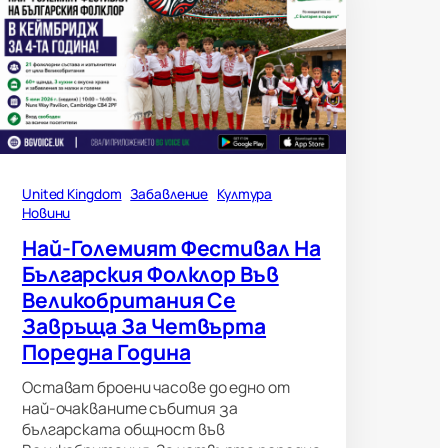
United Kingdom
Забавление
Култура
Новини
Най-Големият Фестивал На
Българския Фолклор Във
Великобритания Се
Завръща За Четвърта
Поредна Година
Остават броени часове до едно от
най-очакваните събития за
българската общност във