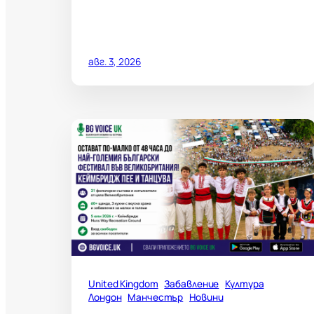
авг. 3, 2026
United Kingdom
Забавление
Култура
Лондон
Манчестър
Новини