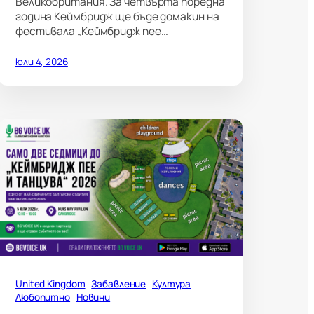
Великобритания. За четвърта поредна
година Кеймбридж ще бъде домакин на
фестивала „Кеймбридж пее…
юли 4, 2026
United Kingdom
Забавление
Култура
Любопитно
Новини