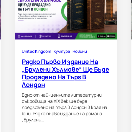
United Kingdom
Култура
Новини
Рядко Първо Издание На
„Брулени Хълмове“ Ще Бъде
Продадено На Търг В
Лондон
Едно от най-ценните литературни
съкровища на XIX век ще бъде
предложено на търг в Лондон в края на
юни. Рядко първо издание на романа
„Брулени…