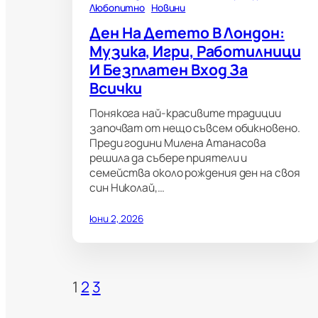
Любопитно
Новини
Ден На Детето В Лондон:
Музика, Игри, Работилници
И Безплатен Вход За
Всички
Понякога най-красивите традиции
започват от нещо съвсем обикновено.
Преди години Милена Атанасова
решила да събере приятели и
семейства около рождения ден на своя
син Николай,…
юни 2, 2026
1
2
3