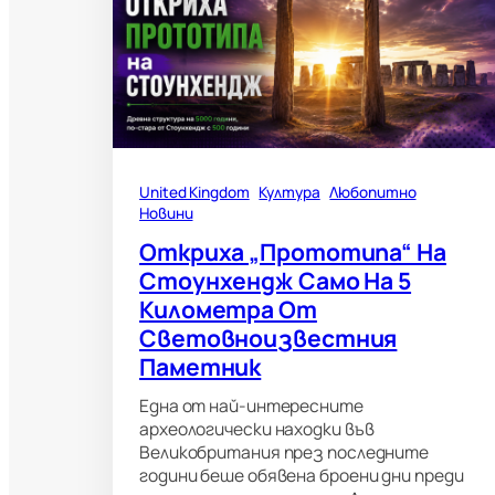
United Kingdom
Култура
Любопитно
Новини
Откриха „прототипа“ На
Стоунхендж Само На 5
Километра От
Световноизвестния
Паметник
Една от най-интересните
археологически находки във
Великобритания през последните
години беше обявена броени дни преди