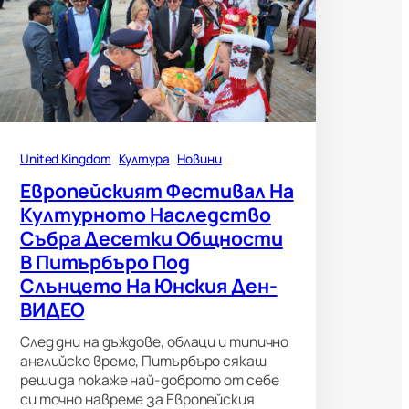
United Kingdom
Култура
Новини
Европейският Фестивал На
Културното Наследство
Събра Десетки Общности
В Питърбъро Под
Слънцето На Юнския Ден-
ВИДЕО
След дни на дъждове, облаци и типично
английско време, Питърбъро сякаш
реши да покаже най-доброто от себе
си точно навреме за Европейския