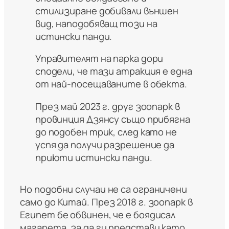
стилизиране добивали външен
вид, наподобяващ този на
истински панди.
Управителят на парка дори
сподели, че тази атракция е една
от най-посещаваните в обекта.
През май 2023 г. друг зоопарк в
провинция Дзянсу също прибягна
до подобен трик, след като не
успя да получи разрешение да
приюти истински панди.
Но подобни случаи не са ограничени
само до Китай. През 2018 г. зоопарк в
Египет бе обвинен, че е боядисал
магарета, за да ги представи като