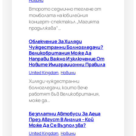
Новини
и
?
Второто седмично теглене от
В
томболата на юбилейния
е
концерт-спектакъл „Магията
л
продължава“…
и
к
Облекчение За Хиляди
о
Чуждестранни Болногледачи?
б
Великобритания Може Да
р
Направи Важно Изключение От
и
Новите Имиграционни Правила
т
а
United Kingdom
, 
Новини
н
Хиляди чуждестранни
и
болногледачи, които вече
я
работят във Великобритания,
м
може да…
о
ж
е
Безплатни Автобуси За Деца
д
През Август В Англия – Кой
а
Може Да Се Възползва?
н
United Kingdom
, 
Новини
а