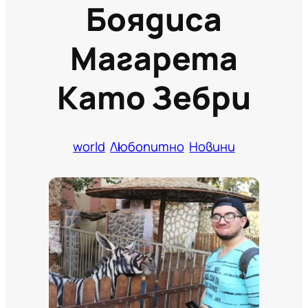
Боядиса
Магарета
Като Зебри
world
Любопитно
Новини