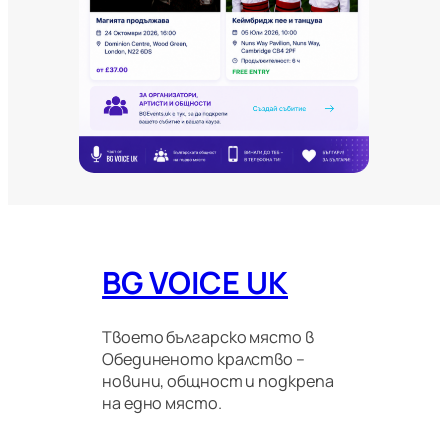
о
в
и
т
е
и
м
и
г
р
а
ц
и
о
BG VOICE UK
н
н
и
п
Твоето българско място в
р
Обединеното кралство –
а
новини, общност и подкрепа
в
на едно място.
и
л
а