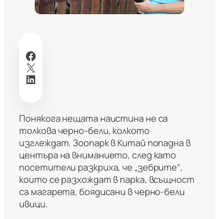
Facebook
X
LinkedIn
Понякога нещата наистина не са
толкова черно-бели, колкото
изглеждат. Зоопарк в Китай попадна в
центъра на вниманието, след като
посетители разкриха, че „зебрите“,
които се разхождат в парка, всъщност
са магарета, боядисани в черно-бели
ивици.