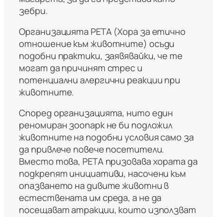
зебри.
Организацията PETA (Хора за етично
отношение към животните) осъди
подобни практики, заявявайки, че те
могат да причинят стрес и
потенциални алергични реакции при
животните.
Според организацията, нито един
реномиран зоопарк не би подложил
животните на подобни условия само за
да привлече повече посетители.
Вместо това, PETA призовава хората да
подкрепят инициативи, насочени към
опазването на дивите животни в
естествената им среда, а не да
посещават атракции, които използват