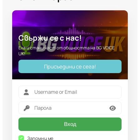
Свържи се с нас!
Ела и стани част от общността на BG VOICE
UK!
Присъедини се сега!
Вход
Запомни ме