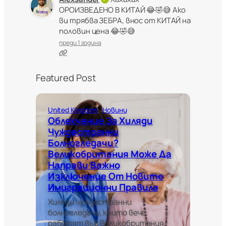
ОРОИЗВЕДЕНО В КИТАЙ 😂🤣😅 Ако
ви трябва ЗЕБРА, внос от КИТАЙ на
половин цена 😂🤣😅
преди 1 година
Featured Post
United Kingdom
Новини
Облекчение За Хиляди
Чуждестранни
Болногледачи?
Великобритания Може Да
Направи Важно
Изключение От Новите
Имиграционни Правила
Хиляди чуждестранни
болногледачи, които вече
работят във Великобритания,