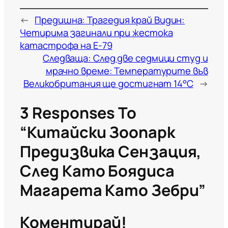
←
Предишна:
Трагедия край Видин:
Четирима загинали при жестока
катастрофа на Е-79
Следваща:
След две седмици студ и
мрачно време: Температурите във
Великобритания ще достигнат 14°C
→
3 Responses To
“Китайски Зоопарк
Предизвика Сензация,
След Като Боядиса
Магарета Като Зебри”
Коментирай!