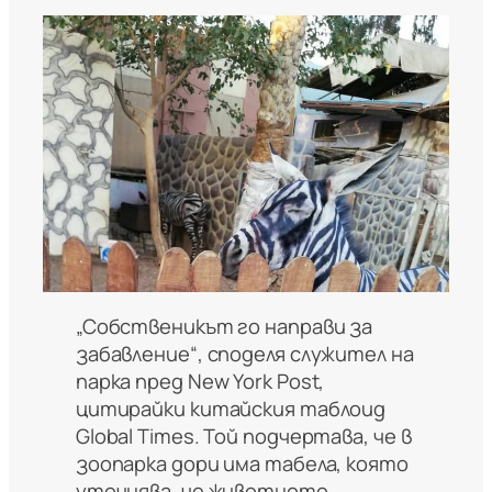
„Собственикът го направи за
забавление“, споделя служител на
парка пред New York Post,
цитирайки китайския таблоид
Global Times. Той подчертава, че в
зоопарка дори има табела, която
уточнява, че животното