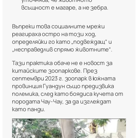
всъщност е магаре, а не зебра.
Въпреки това социалните мрежи
реагираха остро на този ход,
определяйки го като „подвеждащ“ и
„несправедлив спрямо животните“.
Тази практика обаче не е новост за
китайските зоопаркове. През
септември 2023 г. зоопарк в южната
провинция Гуандун също предизвика
полемика, след като боядиса кучета от
породата Чау-Чау, за да изглеждат
като панди.