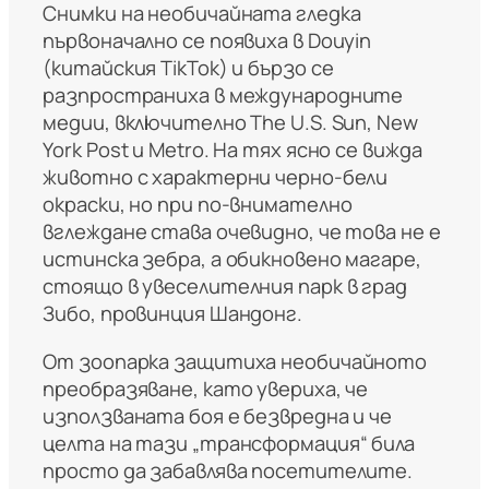
Снимки на необичайната гледка
първоначално се появиха в Douyin
(китайския TikTok) и бързо се
разпространиха в международните
медии, включително The U.S. Sun, New
York Post и Metro. На тях ясно се вижда
животно с характерни черно-бели
окраски, но при по-внимателно
вглеждане става очевидно, че това не е
истинска зебра, а обикновено магаре,
стоящо в увеселителния парк в град
Зибо, провинция Шандонг.
От зоопарка защитиха необичайното
преобразяване, като увериха, че
използваната боя е безвредна и че
целта на тази „трансформация“ била
просто да забавлява посетителите.