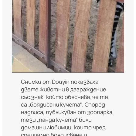
Снимки от Douyin показваха
двете животни в заграждение
със знак, който обяснява, че те
са „боядисани кучета“. Според
надписа, публикуван от зоопарка,
тези „панда кучета“ били
домашни любимци, които чрез
специално боядисване и