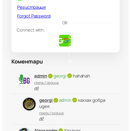
Регистрация
Forgot Password
G
OR
o
Connect with:
o
g
l
e
Коментари
admin
georgi
hahahah
преди 1 година
georgi
admin
хаххах добра
идея
преди 1 година
Alexsander
Хахахах