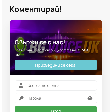
Коментирай!
Свържи се с нас!
Ела и стани част от общността на BG VOICE
UK!
Присъедини се сега!
Вход