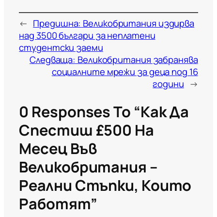
←
Предишна:
Великобритания издирва
над 3500 българи за неплатени
студентски заеми
Следваща:
Великобритания забранява
социалните мрежи за деца под 16
години
→
0 Responses To “Как Да
Спестиш £500 На
Месец Във
Великобритания –
Реални Стъпки, Които
Работят”