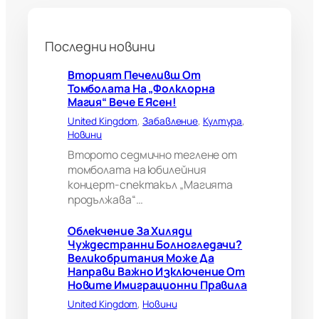
о
л
н
Последни новини
о
г
л
Вторият Печеливш От
е
Томболата На „Фолклорна
д
Магия“ Вече Е Ясен!
а
United Kingdom
, 
Забавление
, 
Култура
, 
ч
Новини
и
?
Второто седмично теглене от
В
томболата на юбилейния
е
концерт-спектакъл „Магията
л
продължава“…
и
к
Облекчение За Хиляди
о
Чуждестранни Болногледачи?
б
Великобритания Може Да
р
Направи Важно Изключение От
и
Новите Имиграционни Правила
т
а
United Kingdom
, 
Новини
н