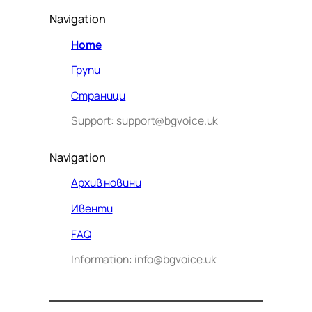
Navigation
Home
Групи
Страници
Support: support@bgvoice.uk
Navigation
Архив новини
Ивенти
Здравейте! Аз съм Алекс –
FAQ
виртуалният помощник на BG
Information: info@bgvoice.uk
VOICE UK. С какво мога да
помогна днес?