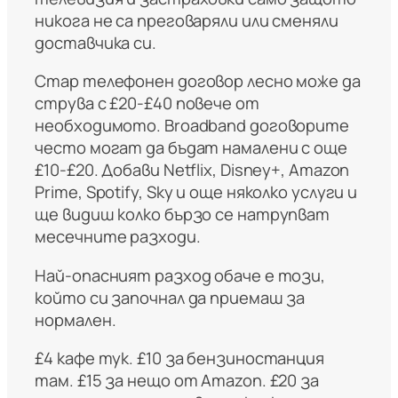
никога не са преговаряли или сменяли
доставчика си.
Стар телефонен договор лесно може да
струва с £20-£40 повече от
необходимото. Broadband договорите
често могат да бъдат намалени с още
£10-£20. Добави Netflix, Disney+, Amazon
Prime, Spotify, Sky и още няколко услуги и
ще видиш колко бързо се натрупват
месечните разходи.
Най-опасният разход обаче е този,
който си започнал да приемаш за
нормален.
£4 кафе тук. £10 за бензиностанция
там. £15 за нещо от Amazon. £20 за