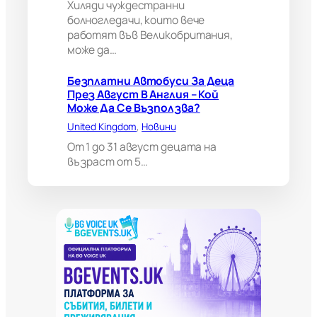
Хиляди чуждестранни
и
болногледачи, които вече
я
работят във Великобритания,
м
може да…
о
ж
е
Безплатни Автобуси За Деца
д
През Август В Англия – Кой
а
Може Да Се Възползва?
н
United Kingdom
, 
Новини
а
п
От 1 до 31 август децата на
р
възраст от 5…
а
в
и
в
а
ж
н
о
и
з
к