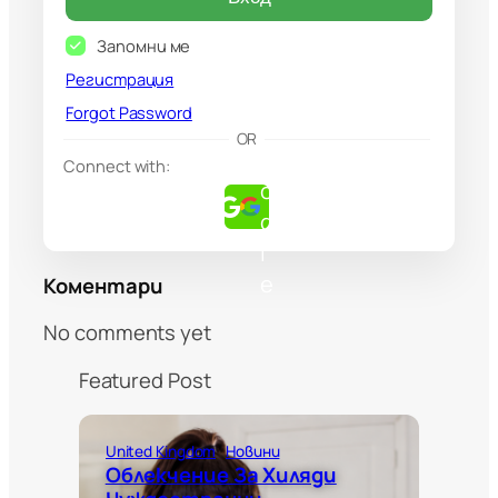
Запомни ме
Регистрация
Forgot Password
G
OR
o
Connect with:
o
g
l
e
Коментари
No comments yet
Featured Post
United Kingdom
Новини
Облекчение За Хиляди