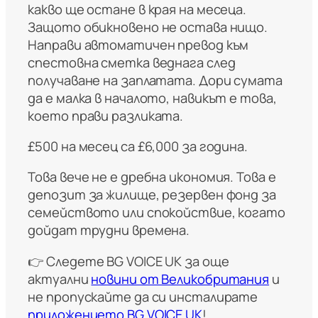
какво ще остане в края на месеца.
Защото обикновено не остава нищо.
Направи автоматичен превод към
спестовна сметка веднага след
получаване на заплатата. Дори сумата
да е малка в началото, навикът е това,
което прави разликата.
£500 на месец са £6,000 за година.
Това вече не е дребна икономия. Това е
депозит за жилище, резервен фонд за
семейството или спокойствие, когато
дойдат трудни времена.
👉 Следете BG VOICE UK за още
актуални
новини от Великобритания
и
не пропускайте да си инсталирате
приложението BG VOICE UK
!