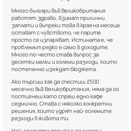
Много българи във Великобритания
работят здраво, взимат прилични
заплати и въпреки това в края на месеца
остават с чувството, че парите
просто се изпаряват. Истината е, че
проблемът рядко е само в доходите.
Много по-често става въпрос за
десетки малки и големи разходи, които
постепенно изяждат бюджета.
Ако търсиш как да спестиш £500
месечно във Великобритания, няма да го
постигнеш като спреш едно кафе
седмично. Става с няколко конкретни
решения, които удрят най-големите
разходи в живота ти.
Най-голямата грешка е да гледаш