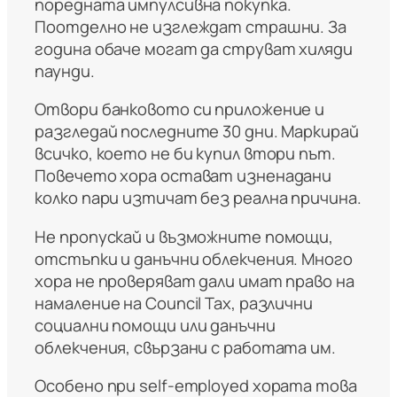
поредната импулсивна покупка.
Поотделно не изглеждат страшни. За
година обаче могат да струват хиляди
паунди.
Отвори банковото си приложение и
разгледай последните 30 дни. Маркирай
всичко, което не би купил втори път.
Повечето хора остават изненадани
колко пари изтичат без реална причина.
Не пропускай и възможните помощи,
отстъпки и данъчни облекчения. Много
хора не проверяват дали имат право на
намаление на Council Tax, различни
социални помощи или данъчни
облекчения, свързани с работата им.
Особено при self-employed хората това