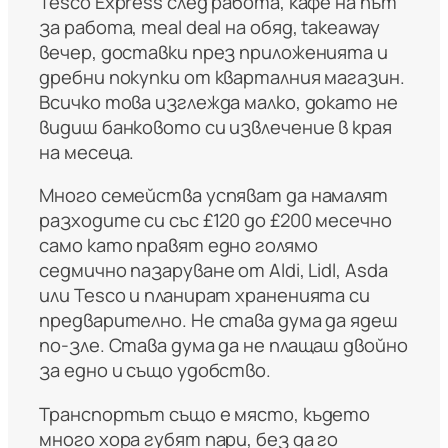
Tesco Express след работа, кафе на път
за работа, meal deal на обяд, takeaway
вечер, доставки през приложенията и
дребни покупки от кварталния магазин.
Всичко това изглежда малко, докато не
видиш банковото си извлечение в края
на месеца.
Много семейства успяват да намалят
разходите си със £120 до £200 месечно
само като правят едно голямо
седмично пазаруване от Aldi, Lidl, Asda
или Tesco и планират храненията си
предварително. Не става дума да ядеш
по-зле. Става дума да не плащаш двойно
за едно и също удобство.
Транспортът също е място, където
много хора губят пари, без да го