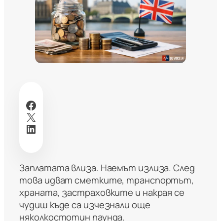
Facebook
X
LinkedIn
Заплатата влиза. Наемът излиза. След
това идват сметките, транспортът,
храната, застраховките и накрая се
чудиш къде са изчезнали още
няколкостотин паунда.