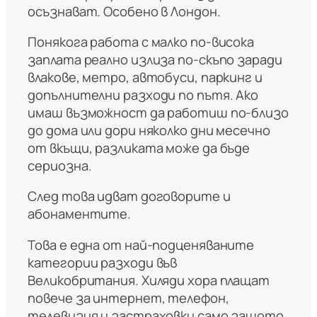
осъзнават. Особено в Лондон.
Понякога работа с малко по-висока
заплата реално излиза по-скъпо заради
влакове, метро, автобуси, паркинг и
допълнителни разходи по пътя. Ако
имаш възможност да работиш по-близо
до дома или дори няколко дни месечно
от вкъщи, разликата може да бъде
сериозна.
След това идват договорите и
абонаментите.
Това е една от най-подценяваните
категории разходи във
Великобритания. Хиляди хора плащат
повече за интернет, телефон,
телевизия и застраховки само защото