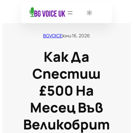
BGVOICE
юни 16, 2026
Как Да
Спестиш
£500 На
Месец Във
Великобрит