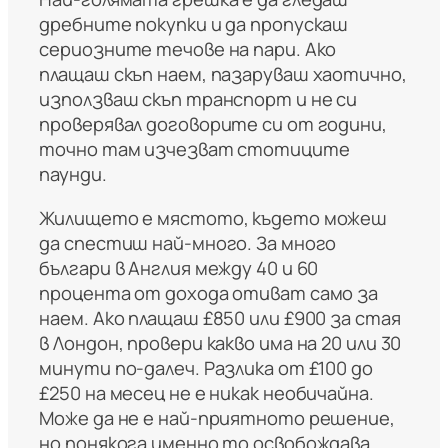
дребните покупки и да пропускаш
сериозните течове на пари. Ако
плащаш скъп наем, пазаруваш хаотично,
използваш скъп транспорт и не си
проверявал договорите си от години,
точно там изчезват стотиците
паунди.
Жилището е мястото, където можеш
да спестиш най-много. За много
българи в Англия между 40 и 60
процента от дохода отиват само за
наем. Ако плащаш £850 или £900 за стая
в Лондон, провери какво има на 20 или 30
минути по-далеч. Разлика от £100 до
£250 на месец не е никак необичайна.
Може да не е най-приятното решение,
но понякога именно то освобождава