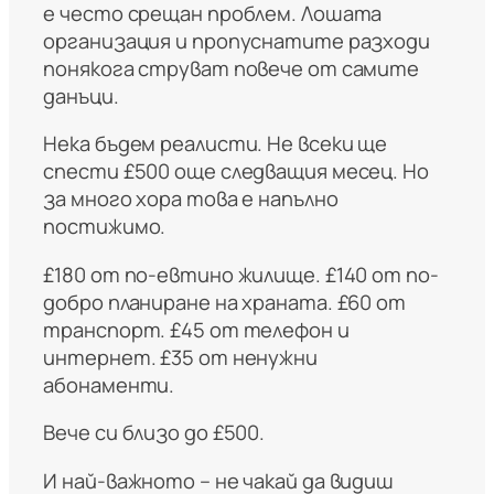
е често срещан проблем. Лошата
организация и пропуснатите разходи
понякога струват повече от самите
данъци.
Нека бъдем реалисти. Не всеки ще
спести £500 още следващия месец. Но
за много хора това е напълно
постижимо.
£180 от по-евтино жилище. £140 от по-
добро планиране на храната. £60 от
транспорт. £45 от телефон и
интернет. £35 от ненужни
абонаменти.
Вече си близо до £500.
И най-важното – не чакай да видиш