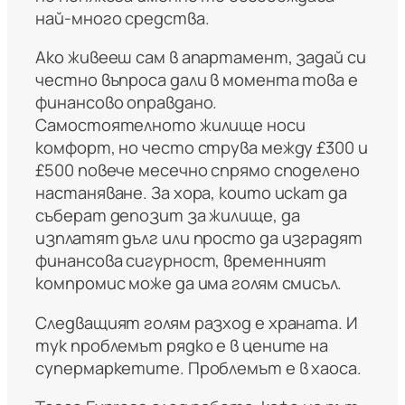
най-много средства.
Ако живееш сам в апартамент, задай си
честно въпроса дали в момента това е
финансово оправдано.
Самостоятелното жилище носи
комфорт, но често струва между £300 и
£500 повече месечно спрямо споделено
настаняване. За хора, които искат да
съберат депозит за жилище, да
изплатят дълг или просто да изградят
финансова сигурност, временният
компромис може да има голям смисъл.
Следващият голям разход е храната. И
тук проблемът рядко е в цените на
супермаркетите. Проблемът е в хаоса.