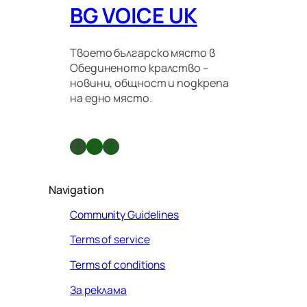
BG VOICE UK
н
н
и
п
Твоето българско място в
р
Обединеното кралство –
а
новини, общност и подкрепа
в
на едно място.
и
л
а
Facebook
X
GitHub
Navigation
Community Guidelines
Terms of service
Terms of conditions
За реклама