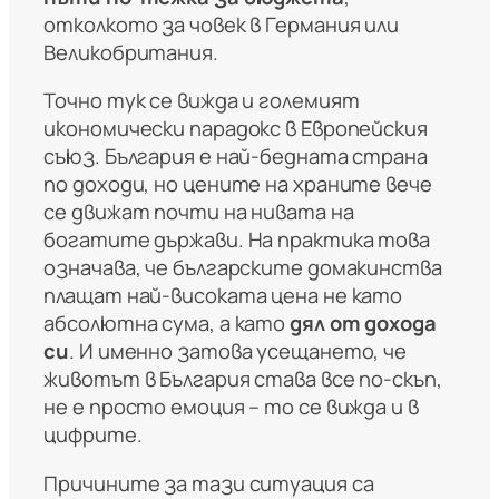
отколкото за човек в Германия или
Великобритания.
Точно тук се вижда и големият
икономически парадокс в Европейския
съюз. България е най-бедната страна
по доходи, но цените на храните вече
се движат почти на нивата на
богатите държави. На практика това
означава, че българските домакинства
плащат най-високата цена не като
абсолютна сума, а като
дял от дохода
си
. И именно затова усещането, че
животът в България става все по-скъп,
не е просто емоция – то се вижда и в
цифрите.
Причините за тази ситуация са