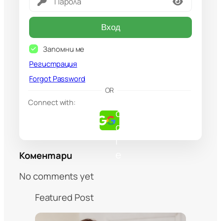
Вход
Запомни ме
Регистрация
Forgot Password
G
OR
o
Connect with:
o
g
l
e
Коментари
No comments yet
Featured Post