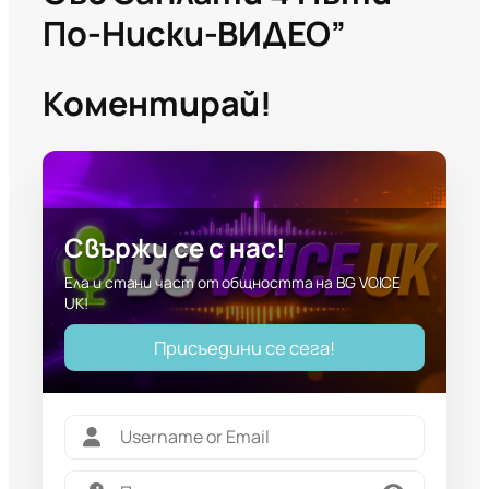
По-Ниски-ВИДЕО”
Коментирай!
Свържи се с нас!
Ела и стани част от общността на BG VOICE
UK!
Присъедини се сега!