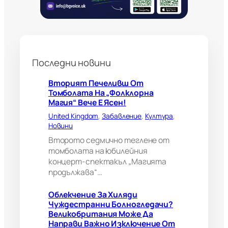
н
и
б
о
л
н
Последни новини
о
г
л
Вторият Печеливш От
е
Томболата На „Фолклорна
д
Магия“ Вече Е Ясен!
а
United Kingdom
, 
Забавление
, 
Култура
, 
ч
Новини
и
?
Второто седмично теглене от
В
томболата на юбилейния
е
концерт-спектакъл „Магията
л
продължава“…
и
к
Облекчение За Хиляди
о
Чуждестранни Болногледачи?
б
Великобритания Може Да
р
Направи Важно Изключение От
и