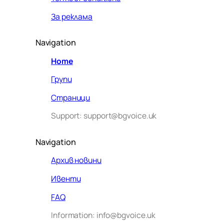
За реклама
Navigation
Home
Групи
Страници
Support: support@bgvoice.uk
Navigation
Архив новини
Ивенти
Здравейте! Аз съм Алекс –
FAQ
виртуалният помощник на BG
Information: info@bgvoice.uk
VOICE UK. С какво мога да