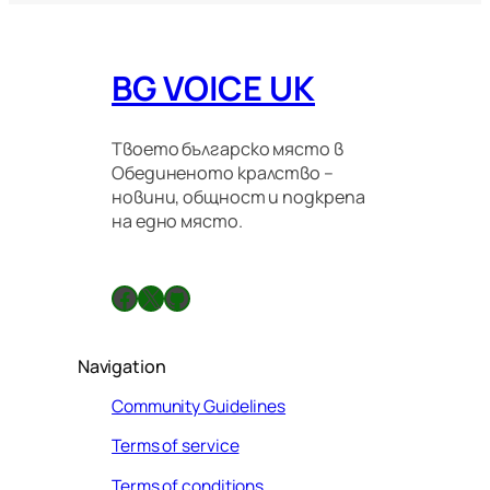
ц
и
о
BG VOICE UK
н
н
и
п
Твоето българско място в
р
Обединеното кралство –
а
новини, общност и подкрепа
в
на едно място.
и
л
а
Facebook
X
GitHub
Navigation
Community Guidelines
Terms of service
Terms of conditions