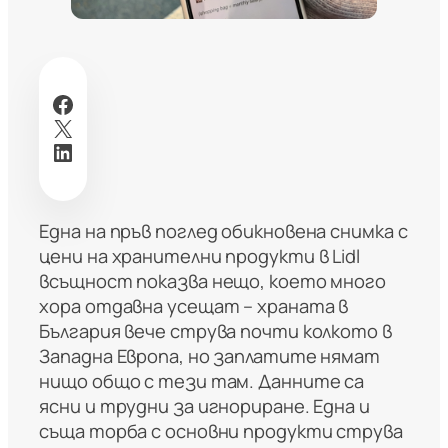
Facebook
X
LinkedIn
Една на пръв поглед обикновена снимка с
цени на хранителни продукти в Lidl
всъщност показва нещо, което много
хора отдавна усещат – храната в
България вече струва почти колкото в
Западна Европа, но заплатите нямат
нищо общо с тези там. Данните са
ясни и трудни за игнориране. Една и
съща торба с основни продукти струва