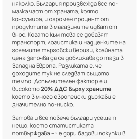
няколко. България произвежда все по-
малка част от храната, която
консумира, и огромен процент от
продуктите в магазините идват от
внос. Когато към това се добавят
транспорт, логистика и надценките на
големите търговски вериги, крайната
цена започва да се доближава до тази в
Западна Европа. Разликата е, че
доходите тук не следват същото
темпо. Допълнителен фактор е и
високото
20% ДДС върху храните
,
което в много европейски държави е
значително по-ниско.
Затова и все повече българи усещат
нещо, което статистиката
потвърждава – че дори базови покупки в