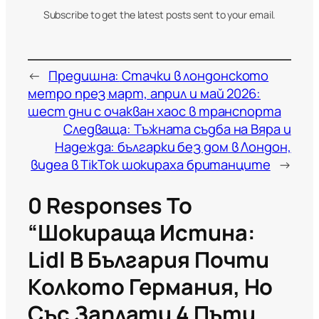
Subscribe to get the latest posts sent to your email.
←
Предишна:
Стачки в лондонското
метро през март, април и май 2026:
шест дни с очакван хаос в транспорта
Следваща:
Тъжната съдба на Вяра и
Надежда: българки без дом в Лондон,
видеа в TikTok шокираха британците
→
0 Responses To
“Шокираща Истина:
Lidl В България Почти
Колкото Германия, Но
Със Заплати 4 Пъти