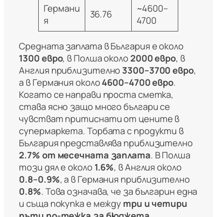
Германи
~4600–
36.76
я
4700
Средната заплата в България е около
1300 евро
, в Полша около
2000 евро
, в
Англия приблизително
3300–3700 евро
,
а в Германия около
4600–4700 евро
.
Когато се направи проста сметка,
става ясно защо много българи се
чувстват притиснати от цените в
супермаркета. Торбата с продукти в
България представлява приблизително
2.7% от месечната заплата
. В Полша
този дял е около
1.6%
, в Англия около
0.8–0.9%
, а в Германия приблизително
0.8%
. Това означава, че за българин една
и съща покупка е между
три и четири
пъти по-тежка за бюджета
,