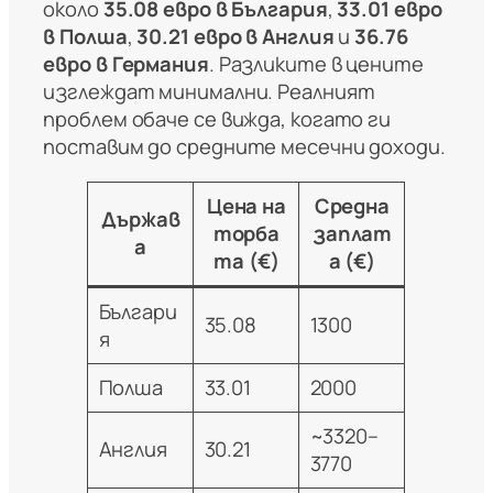
около
35.08 евро в България
,
33.01 евро
в Полша
,
30.21 евро в Англия
и
36.76
евро в Германия
. Разликите в цените
изглеждат минимални. Реалният
проблем обаче се вижда, когато ги
поставим до средните месечни доходи.
Цена на
Средна
Държав
торба
заплат
а
та (€)
а (€)
Българи
35.08
1300
я
Полша
33.01
2000
~3320–
Англия
30.21
3770