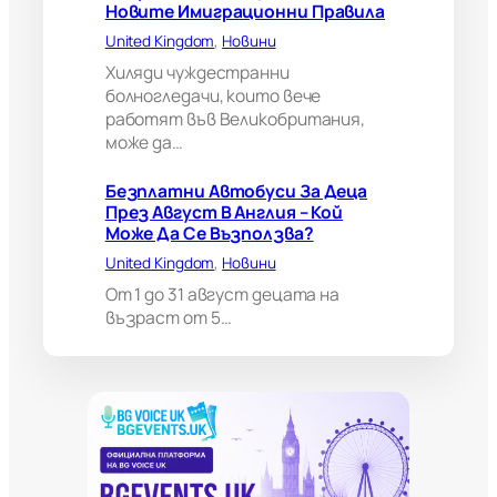
Новите Имиграционни Правила
т
а
United Kingdom
, 
Новини
н
Хиляди чуждестранни
и
болногледачи, които вече
я
работят във Великобритания,
м
може да…
о
ж
е
Безплатни Автобуси За Деца
д
През Август В Англия – Кой
а
Може Да Се Възползва?
н
United Kingdom
, 
Новини
а
п
От 1 до 31 август децата на
р
възраст от 5…
а
в
и
в
а
ж
н
о