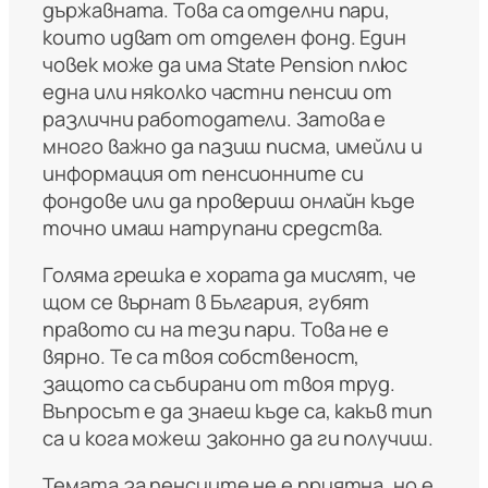
държавната. Това са отделни пари,
които идват от отделен фонд. Един
човек може да има State Pension плюс
една или няколко частни пенсии от
различни работодатели. Затова е
много важно да пазиш писма, имейли и
информация от пенсионните си
фондове или да провериш онлайн къде
точно имаш натрупани средства.
Голяма грешка е хората да мислят, че
щом се върнат в България, губят
правото си на тези пари. Това не е
вярно. Те са твоя собственост,
защото са събирани от твоя труд.
Въпросът е да знаеш къде са, какъв тип
са и кога можеш законно да ги получиш.
Темата за пенсиите не е приятна, но е