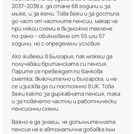
2037–2038 г. да стане 68 години и за
мъже, и за жени. Това важи и за достъпа
до част от частните пенсии, макар че
при някои схеми е възможно теглене
по-рано – обикновено от 55 или 57
години, но с определени условия.
Ако живееш в България, пак можеш да
получаваш британската си пенсия.
Парите се превеждат по банкова
сметка, включително и българска, и не
се изисква да си постоянно в UK. Това
важи както за държавната пенсия, така
и за повечето частни и работнически
пенсионни схеми.
Важно е да знаеш, че допълнителната
пенсия не е автоматична добавка към