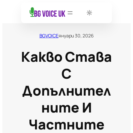
BGVOICE
януари 30, 2026
Какво Става
С
Допълнител
Ните И
Частните