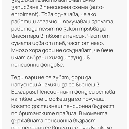
записване в пенсионна схема (auto-
enrolment). Това означава, че ако
работиш легално и получаваш заплата,
работодателят по закон трябва да
внася пари в твоята пенсия. Част от
сумата идва от теб, част от него.
Много хора дори не осъзнават, че вече
имат събрани хиляди паунди в
пенсионни фондове.
Тези пари не се губят, дори да
напуснеш Англия и да се върнеш в
България. Пенсионният фонд си остава
на твое име и можеш да го получиш,
когато достигнеш пенсионна възраст
по британските правила. В момента
държавната пенсионна възраст
постепенно се вдига и се очаква около