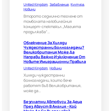
а
United Kingdom
, 
Забавление
, 
Култура
, 
ч
Новини
и
?
Второто седмично теглене от
В
томболата на юбилейния
е
концерт-спектакъл „Магията
л
продължава“…
и
к
Облекчение За Хиляди
о
Чуждестранни Болногледачи?
б
Великобритания Може Да
р
Направи Важно Изключение От
и
Новите Имиграционни Правила
т
а
United Kingdom
, 
Новини
н
Хиляди чуждестранни
и
болногледачи, които вече
я
работят във Великобритания,
м
може да…
о
ж
е
Безплатни Автобуси За Деца
д
През Август В Англия – Кой
а