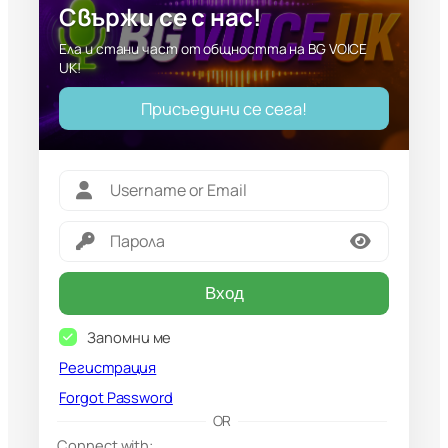
Свържи се с нас!
Ела и стани част от общността на BG VOICE
UK!
Присъедини се сега!
Вход
Запомни ме
Регистрация
Forgot Password
G
OR
o
Connect with: