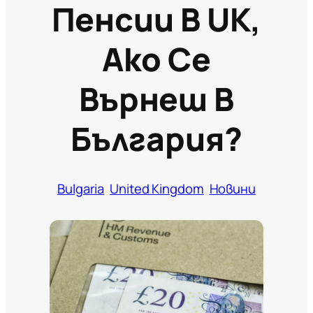
Пенсии В UK,
Ако Се
Върнеш В
България?
Bulgaria
United Kingdom
Новини