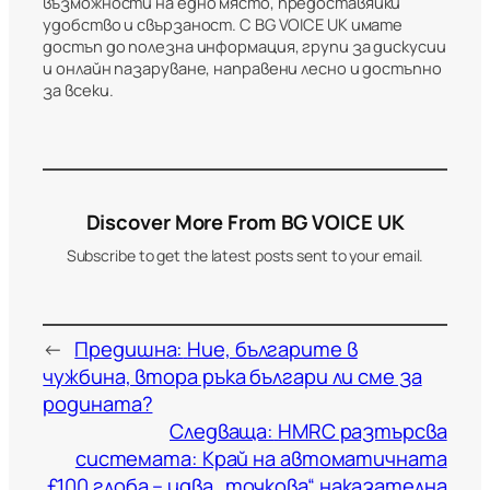
възможности на едно място, предоставяйки
удобство и свързаност. С BG VOICE UK имате
достъп до полезна информация, групи за дискусии
и онлайн пазаруване, направени лесно и достъпно
за всеки.
Discover More From BG VOICE UK
Subscribe to get the latest posts sent to your email.
←
Предишна:
Ние, българите в
чужбина, втора ръка българи ли сме за
родината?
Следваща:
HMRC разтърсва
системата: Край на автоматичната
£100 глоба – идва „точкова“ наказателна