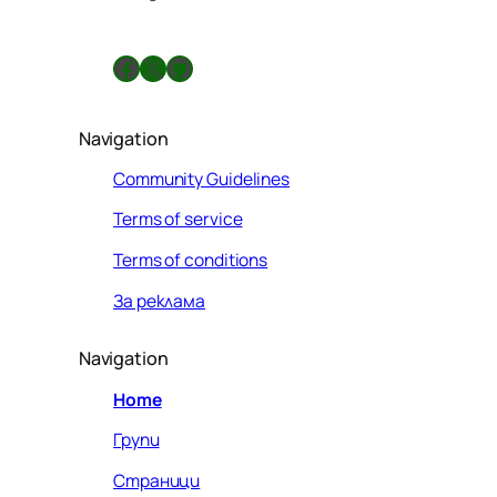
л
а
Facebook
X
GitHub
Navigation
Community Guidelines
Terms of service
Terms of conditions
За реклама
Navigation
Home
Групи
Страници