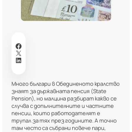
Facebook
X
LinkedIn
Много българи в Обединеното кралство
знаят за държавната пенсия (State
Pension), но малцина разбират какво се
случва с допълнителните и частните
пенсии, които работодателят е
трупал за тях през годините. А точно
там често са събрани повече пари,