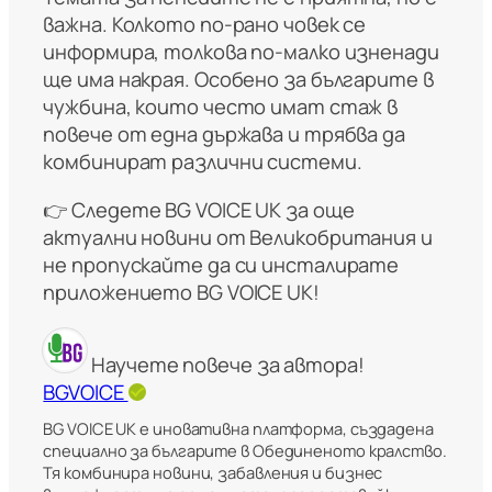
важна. Колкото по-рано човек се
информира, толкова по-малко изненади
ще има накрая. Особено за българите в
чужбина, които често имат стаж в
повече от една държава и трябва да
комбинират различни системи.
👉 Следете BG VOICE UK за още
актуални новини от Великобритания и
не пропускайте да си инсталирате
приложението BG VOICE UK!
Научете повече за автора!
BGVOICE
BG VOICE UK е иновативна платформа, създадена
специално за българите в Обединеното кралство.
Тя комбинира новини, забавления и бизнес