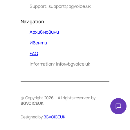
Support: support@bgvoice.uk
Navigation
Архив новини
Ивенти
Здравейте! Аз съм Алекс –
FAQ
виртуалният помощник на BG
Information: info@bgvoice.uk
VOICE UK. С какво мога да
помогна днес?
@ Copyright 2026 – All rights reserved by
BGVOICEUK
Designed by
BGVOICEUK