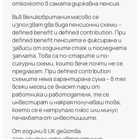
отколкото в самата държавна пенсия.
Във Великобритания масово се
използват два вида пенсионни схеми –
defined benefit и defined contribution. При
defined benefit пенсията е фиксирана и
зависи от годините стаж и последната
заплата. Това са по-старите и по-
сигурни схеми, които вече почти не се
предлагат. При defined contribution
схемите няма гарантирана сума – в тях
всеки месец се внасят пари от
работника и работодателя, те се
инвестират и накрая получаваш това,
което се е натрупало плюс или минус
печалбата от инвестициите.
От години в UK действа
задължителното автоматично