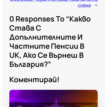
схема
→
0 Responses To “Какво
Става С
Допълнителните И
Частните Пенсии В
UK, Ако Се Върнеш В
България?”
Коментирай!