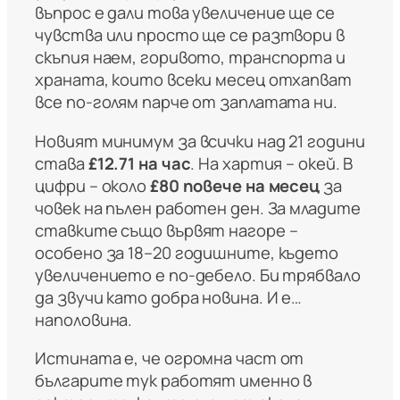
въпрос е дали това увеличение ще се
чувства или просто ще се разтвори в
скъпия наем, горивото, транспорта и
храната, които всеки месец отхапват
все по-голям парче от заплатата ни.
Новият минимум за всички над 21 години
става
£12.71 на час
. На хартия – окей. В
цифри – около
£80 повече на месец
за
човек на пълен работен ден. За младите
ставките също вървят нагоре –
особено за 18–20 годишните, където
увеличението е по-дебело. Би трябвало
да звучи като добра новина. И е…
наполовина.
Истината е, че огромна част от
българите тук работят именно в