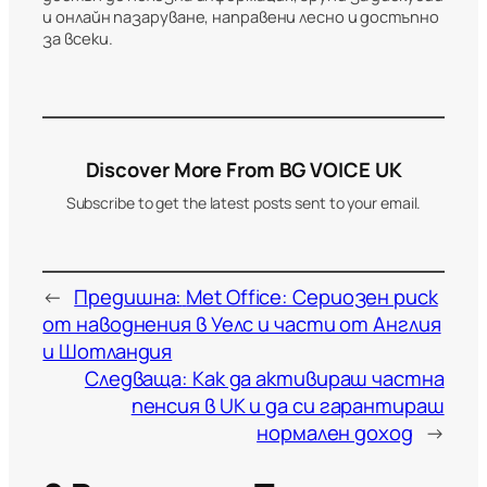
и онлайн пазаруване, направени лесно и достъпно
за всеки.
Discover More From BG VOICE UK
Subscribe to get the latest posts sent to your email.
←
Предишна:
Met Office: Сериозен риск
от наводнения в Уелс и части от Англия
и Шотландия
Следваща:
Как да активираш частна
пенсия в UK и да си гарантираш
нормален доход
→