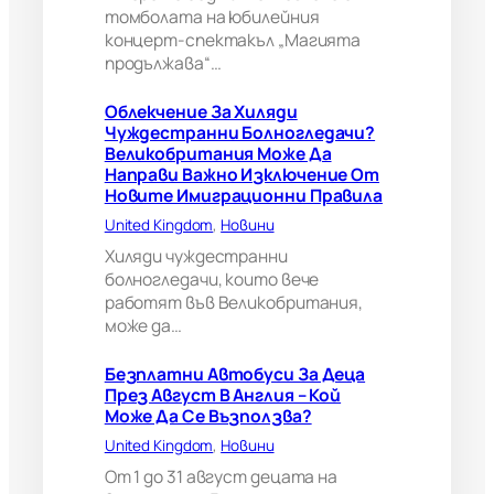
В
томболата на юбилейния
е
концерт-спектакъл „Магията
л
продължава“…
и
к
Облекчение За Хиляди
о
Чуждестранни Болногледачи?
б
Великобритания Може Да
р
Направи Важно Изключение От
и
Новите Имиграционни Правила
т
а
United Kingdom
, 
Новини
н
Хиляди чуждестранни
и
болногледачи, които вече
я
работят във Великобритания,
м
може да…
о
ж
е
Безплатни Автобуси За Деца
д
През Август В Англия – Кой
а
Може Да Се Възползва?
н
United Kingdom
, 
Новини
а
п
От 1 до 31 август децата на
р