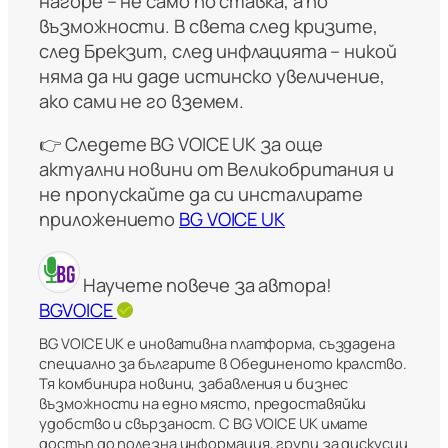
нагоре – не само по ставка, а по
възможности. В света след кризите,
след Брекзит, след инфлацията – никой
няма да ни даде истинско увеличение,
ако сами не го вземем.
👉 Следете BG VOICE UK за още
актуални новини от Великобритания и
не пропускайте да си инсталирате
приложението
BG VOICE UK
Научете повече за автора!
BGVOICE
BG VOICE UK е иновативна платформа, създадена
специално за българите в Обединеното кралство.
Тя комбинира новини, забавления и бизнес
възможности на едно място, предоставяйки
удобство и свързаност. С BG VOICE UK имате
достъп до полезна информация, групи за дискусии