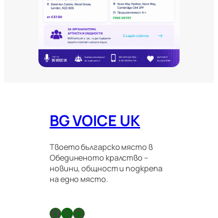
и
т
е
и
м
и
г
р
а
ц
и
о
BG VOICE UK
н
н
и
п
Твоето българско място в
р
Обединеното кралство –
а
новини, общност и подкрепа
в
на едно място.
и
л
а
Facebook
X
GitHub