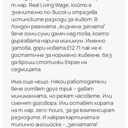
т.нар. Real Living Wage, който е
значително по-висок и отразява
истинските разходи за живот. В
Лондон реалната „жизнена заплата“
вече гони суми далеч над това, което
държавата нарича минимум. Именно
затова, дори новата £12.71 пак не е
достатъчна за нормално живеене, без
да броиш стотинки в края на
седмицата.
Има още нещо. Някои работодатели
вече готвят друг трик – дават
минималната, но режат часовете. Или
сменят договора. Или оставят хората
на т.нар. zero-hours, за да компенсират
разходите. И накрая картината е
типично английска – „заплатата“