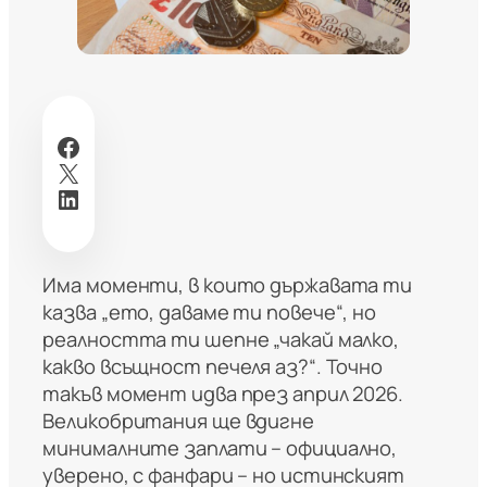
Facebook
X
LinkedIn
Има моменти, в които държавата ти
казва „ето, даваме ти повече“, но
реалността ти шепне „чакай малко,
какво всъщност печеля аз?“. Точно
такъв момент идва през април 2026.
Великобритания ще вдигне
минималните заплати – официално,
уверено, с фанфари – но истинският