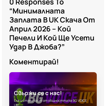
0 Responses To
“Минималната
Заплата В UK Скача От
Април 2026 – Кой
Печели И Кой Ще Усети
Удар В Джоба?”
Коментирай!
Свържи се с нас!
Ела и стани част от общността на BG VOICE
UK!