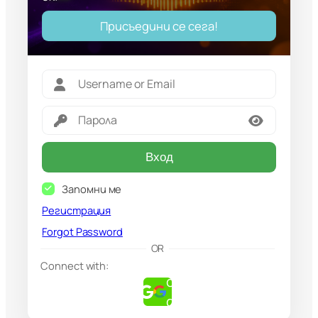
Присъедини се сега!
Вход
Запомни ме
Регистрация
Forgot Password
G
OR
o
Connect with:
o
g