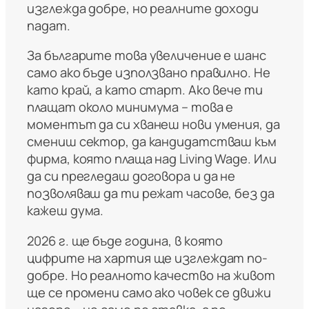
изглежда добре, но реалните доходи
падат.
За българите това увеличение е шанс
само ако бъде използвано правилно. Не
като край, а като старт. Ако вече ти
плащат около минимума – това е
моментът да си хванеш нови умения, да
смениш сектор, да кандидатстваш към
фирма, която плаща над Living Wage. Или
да си прегледаш договора и да не
позволяваш да ти режат часове, без да
кажеш дума.
2026 г. ще бъде година, в която
цифрите на хартия ще изглеждат по-
добре. Но реалното качество на живот
ще се промени само ако човек се движи