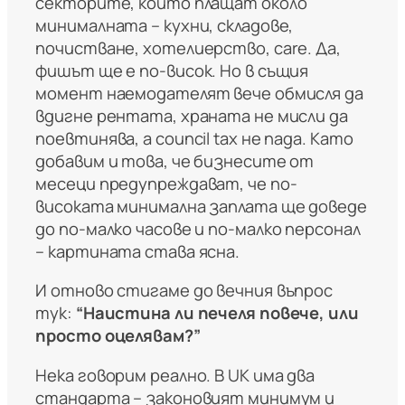
секторите, които плащат около
минималната – кухни, складове,
почистване, хотелиерство, care. Да,
фишът ще е по-висок. Но в същия
момент наемодателят вече обмисля да
вдигне рентата, храната не мисли да
поевтинява, а council tax не пада. Като
добавим и това, че бизнесите от
месеци предупреждават, че по-
високата минимална заплата ще доведе
до по-малко часове и по-малко персонал
– картината става ясна.
И отново стигаме до вечния въпрос
тук:
“Наистина ли печеля повече, или
просто оцелявам?”
Нека говорим реално. В UK има два
стандарта – законовият минимум и