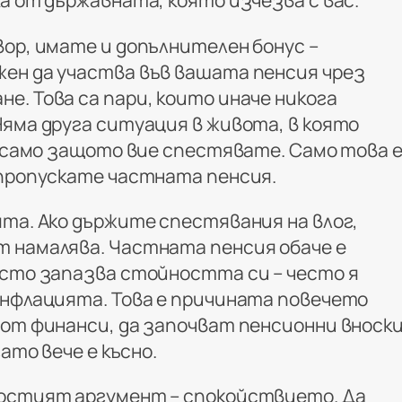
а от държавната, която изчезва с вас.
вор, имате и допълнителен бонус –
ен да участва във вашата пенсия чрез
е. Това са пари, които иначе никога
Няма друга ситуация в живота, в която
, само защото вие спестявате. Само това 
 пропускате частната пенсия.
ята. Ако държите спестявания на влог,
 намалява. Частната пенсия обаче е
осто запазва стойността си – често я
инфлацията. Това е причината повечето
 от финанси, да започват пенсионни вноск
гато вече е късно.
ростият аргумент – спокойствието. Да