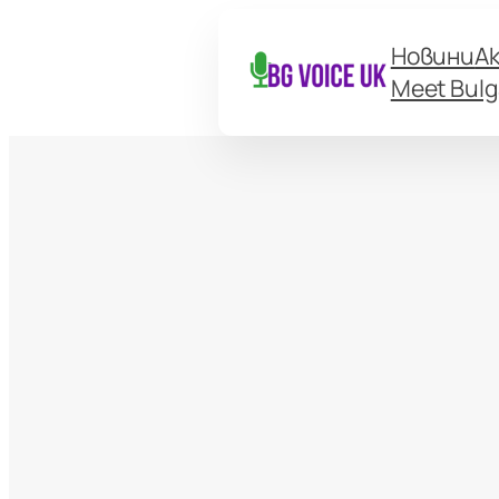
Новини
А
Meet Bulg