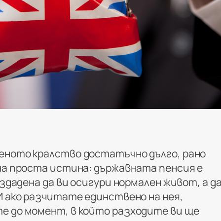
еното кралство достатъчно дълго, рано
дна проста истина: държавната пенсия е
ъздадена да ви осигури нормален живот, а д
И ако разчитате единствено на нея,
е до момент, в който разходите ви ще