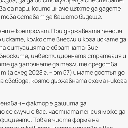
лзва, за да ви стимулира да спестявате.
ва са пари, които иначе щяхте да дадете
о това остават за вашето бъдеще.
нт е контролът. При държавната пенсия
 искате, колко сте внесли и кога искате да
та ситуацията е обратната: вие
 вноските, инвестиционната стратегия и
ате да започнете да теглите средства.
 (а след 2028 г. – от 57) имате достъп до
ва свобода, която държавната схема никога
еняван – фактор е защита за
 се случи с вас, частната пенсия може да
ефициенти. Това е чиста форма на