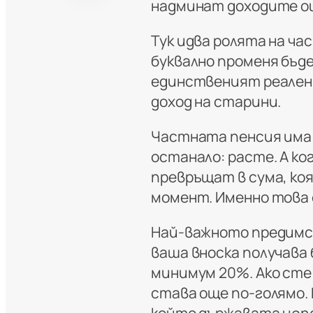
надминат доходите ощ
Тук идва ролята на ч
буквално променя бъд
единственият реален 
доход на старини.
Частната пенсия има 
останало: расте. А к
превръщат в сума, ко
момент. Именно това 
Най-важното предимст
ваша вноска получава
минимум 20%. Ако сте 
става още по-голямо. 