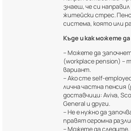
знаеш, че си направи
житейски стрес. Пенс
система, която или ра
Къде и как можете д
– Можете да започнет
(workplace pension) –
вариант.
– Ако сте self-employ
лична частна пенсия (p
доставчици: Aviva, Sco
General и други.
– Не е нужно да започ
правят огромна разлик
– Можете да следите,