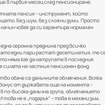
е в първия месец след пенсиониране.
астната пенсия – инструмент, който
ещето. Без шум, без сложни думи. Просто
начин човек да си гарантира нормален
една огромна преднина пред всичко
огато едни пари растат десетилетия, те с
ято няма как да натрупате в последния
е силата на частния пенсионен фонд.
во обаче са данъчните облекчения. Всяка
 бонус от държавата още на момента –
в по-висока данъчна група, облекчението
И това не е „подарък“ – това е механизъм,