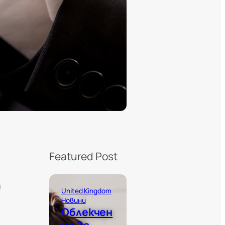
Featured Post
а
United Kingdom
Новини
Облекчен