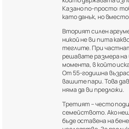
който държавата изпо
Казано по-просто: то
като данък, но вмест
Вторият силен аргуме
никой не ви пита какво
теглите. При частна
решавате размера на
момента, в който иск
От 55-годишна възраст
вашите пари. Това да
няма да ви предложи.
Третият – често подц
семейството. Ако нещо
бъде оставена на бен