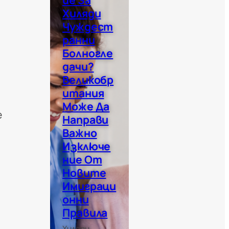
Ие За
Хиляди
Чуждест
Ранни
Болногле
Дачи?
Великобр
Итания
Може Да
е
Направи
Важно
Изключе
Ние От
Новите
Имиграци
Онни
Правила
Хиляди