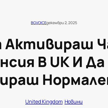
BGVOICE
декември 2, 2025
а Активираш 
нсия В UK И Да
ираш Нормале
United Kingdom
Новини