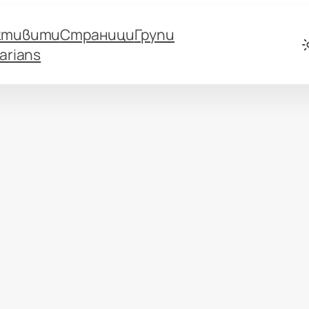
ктивити
Страници
Групи
arians