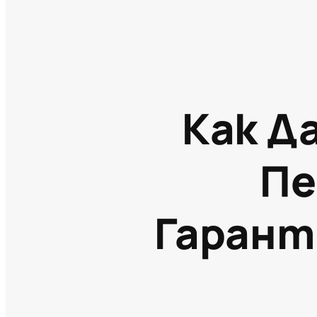
Как Д
Пе
Гарант