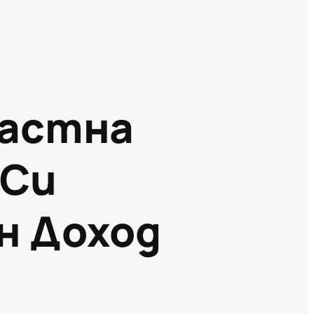
Частна
 Си
н Доход