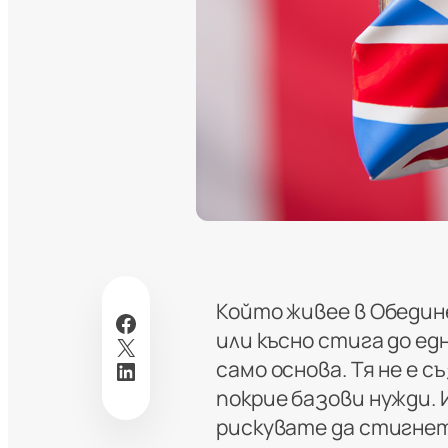
Който живее в Обедин
Facebook
или късно стига до е
X
LinkedIn
само основа. Тя не е с
покрие базови нужди. 
рискувате да стигнет