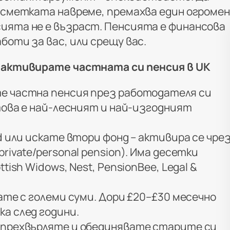
л сметката навреме, премахва един огромен
ията не е възраст. Пенсията е финансова
боти за вас, или срещу вас.
а активирате частната си пенсия в UK
е частна пенсия през работодателя си
 това е най-лесният и най-изгодният
ed или искате втори фонд – активира се чре
rivate/personal pension). Има десетки
ttish Widows, Nest, PensionBee, Legal &
вате с големи суми. Дори £20–£30 месечно
а след години.
 прехвърляте и обединявате старите си