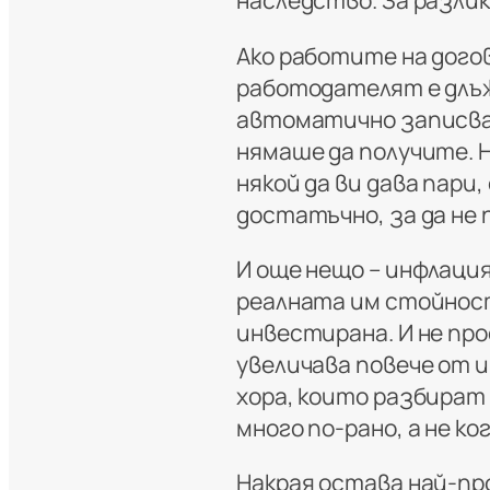
наследство. За разлик
Ако работите на дого
работодателят е длъж
автоматично записван
нямаше да получите. 
някой да ви дава пари
достатъчно, за да не
И още нещо – инфлаци
реалната им стойност
инвестирана. И не пр
увеличава повече от 
хора, които разбират
много по-рано, а не ко
Накрая остава най-п