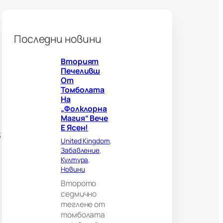
б
о
л
н
Последни новини
о
г
Вторият
л
Печеливш
е
От
д
Томболата
а
На
ч
„Фолклорна
и
Магия“ Вече
?
Е Ясен!
В
з
е
United Kingdom
, 
л
Забавление
, 
и
Култура
, 
к
Новини
о
Второто
б
седмично
р
теглене от
и
томболата
т