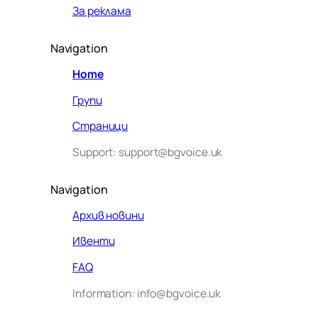
За реклама
Navigation
Home
Групи
Страници
Support: support@bgvoice.uk
Navigation
Архив новини
Ивенти
Здравейте! Аз съм Алекс –
FAQ
виртуалният помощник на BG
Information: info@bgvoice.uk
VOICE UK. С какво мога да
помогна днес?