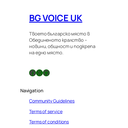
BG VOICE UK
Твоето българско място в
Обединеното кралство –
новини, общност и подкрепа
на едно място.
Facebook
X
GitHub
Navigation
Community Guidelines
Terms of service
Terms of conditions