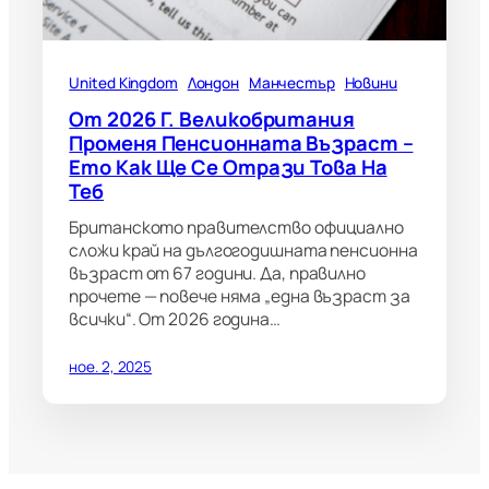
United Kingdom
Лондон
Манчестър
Новини
От 2026 Г. Великобритания
Променя Пенсионната Възраст –
Ето Как Ще Се Отрази Това На
Теб
Британското правителство официално
сложи край на дългогодишната пенсионна
възраст от 67 години. Да, правилно
прочете — повече няма „една възраст за
всички“. От 2026 година…
ное. 2, 2025