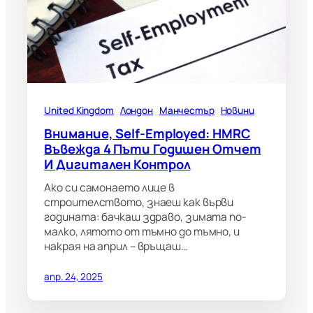
United Kingdom
Лондон
Манчестър
Новини
Внимание, Self-Employed: HMRC
Въвежда 4 Пъти Годишен Отчет
И Дигитален Контрол
Ако си самонаето лице в
строителството, знаеш как върви
годината: бачкаш здраво, зимата по-
малко, лятото от тъмно до тъмно, и
накрая на април – връщаш…
апр. 24, 2025