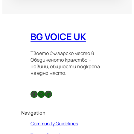
BG VOICE UK
Твоето българско място в
Обединеното кралство –
новини, общност и подкрепа
на едно място.
Facebook
X
GitHub
Navigation
Community Guidelines