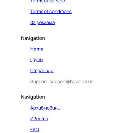
Terms of service
Terms of conditions
За реклама
Navigation
Home
Групи
Страници
Support: support@bgvoice.uk
Navigation
Архив новини
Ивенти
Здравейте! Аз съм Алекс –
FAQ