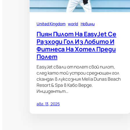
United Kingdom
world
Новини
Пиян Пилот На EasyJet Се
Разходи Гол Из Лобито И
Фитнеса На Хотел Преди
Полет
EasyJet свали от полет свой пилот,
след като той устрои среднощен гол
скандал в луксозния Melia Dunas Beach
Resort & Spa в Кабо Верде.
Инцидентът…
авг. 13, 2025