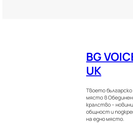
BG VOIC
UK
Твоето българско
място в Обедине
кралство – новини
общност и подкре
на едно място.