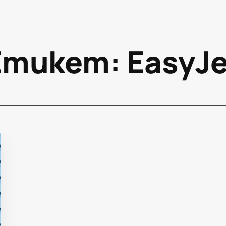
Етикет:
EasyJe