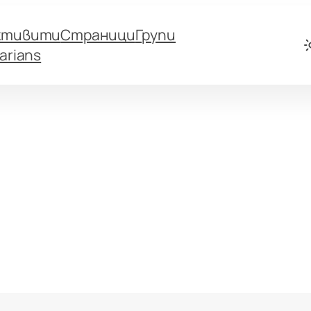
ктивити
Страници
Групи
arians