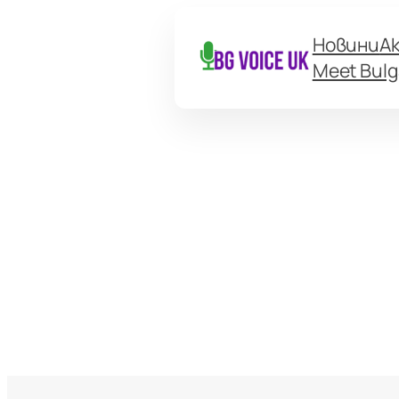
Новини
А
Meet Bulg