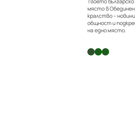
Твоето българско
място в Обедине
кралство – новини
общност и подкре
на едно място.
Facebook
X
GitHub