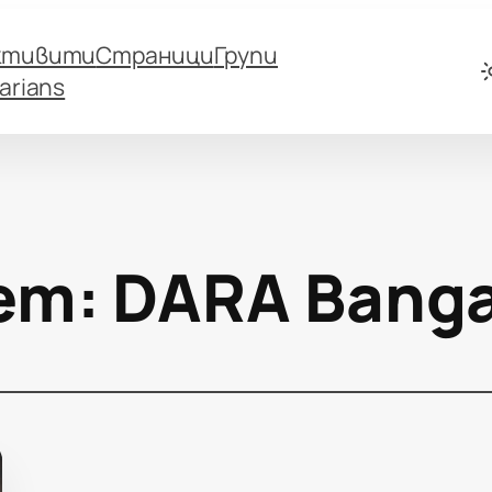
ктивити
Страници
Групи
arians
ет:
DARA Bang