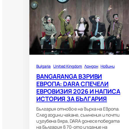
Bulgaria
United Kingdom
Лондон
Новини
BANGARANGA ВЗРИВИ
ЕВРОПА: DARA СПЕЧЕЛИ
ЕВРОВИЗИЯ 2026 И НАПИСА
ИСТОРИЯ ЗА БЪЛГАРИЯ
България отново е на върха на Европа.
След години чакане, съмнения и почти
изгубена вяра, DARA донесе победата
на България в 70-ото издание на