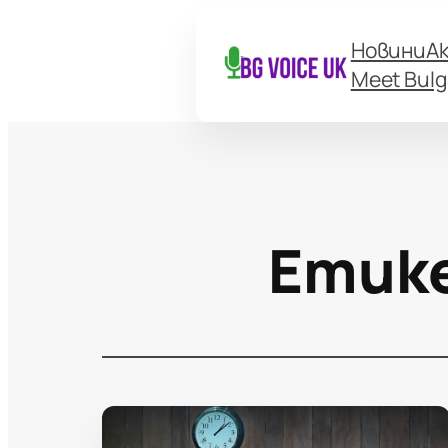
Новини
А
Meet Bulg
Етик