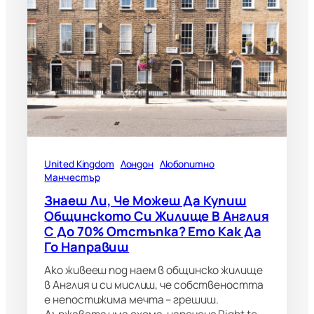
United Kingdom
Лондон
Любопитно
Манчестър
Знаеш Ли, Че Можеш Да Купиш
Общинското Си Жилище В Англия
С До 70% Отстъпка? Ето Как Да
Го Направиш
Ако живееш под наем в общинско жилище
в Англия и си мислиш, че собствеността
е непостижима мечта – грешиш.
Държавата има схема, наречена Right to…