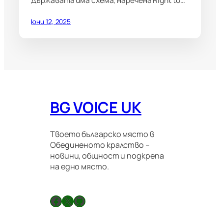
юни 12, 2025
BG VOICE UK
Твоето българско място в
Обединеното кралство –
новини, общност и подкрепа
на едно място.
Facebook
X
GitHub