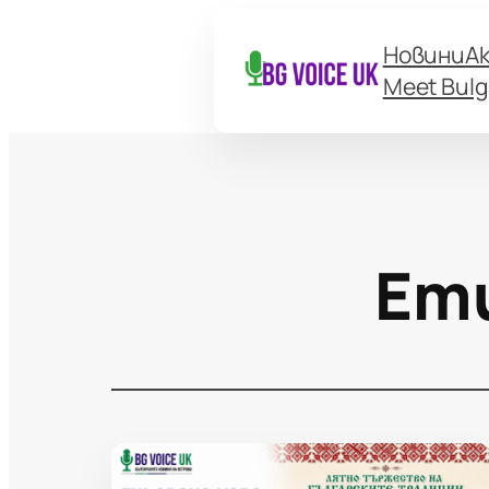
Новини
А
Meet Bulg
Ет