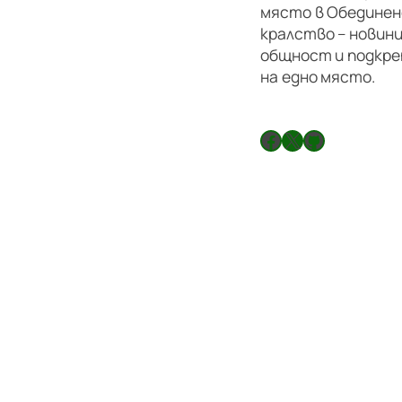
място в Обедине
кралство – новини
общност и подкре
на едно място.
Facebook
X
GitHub