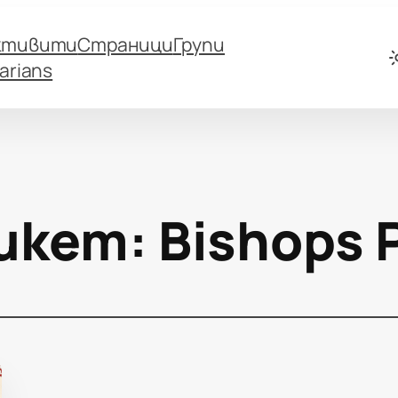
ктивити
Страници
Групи
arians
икет:
Bishops 