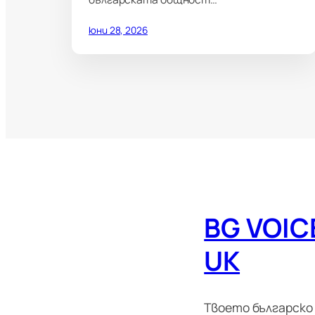
юни 28, 2026
BG VOIC
UK
Твоето българско