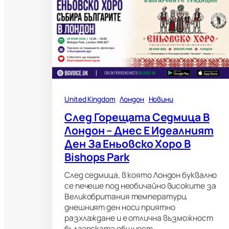
United Kingdom
Лондон
Новини
След Горещата Седмица В
Лондон – Днес Е Идеалният
Ден За Еньовско Хоро В
Bishops Park
След седмица, в която Лондон буквално
се печеше под необичайно високите за
Великобритания температури,
днешният ден носи приятно
разхлаждане и е отлична възможност
българската общност…