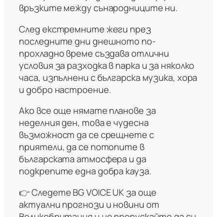
връзките между сънародниците ни.
След екстремните жеги през
последните дни днешното по-
прохладно време създава отлични
условия за разходка в парка и за няколко
часа, изпълнени с българска музика, хора
и добро настроение.
Ако все още нямате планове за
неделния ден, това е чудесна
възможност да се срещнете с
приятели, да се потопите в
българската атмосфера и да
подкрепите една добра кауза.
👉 Следете BG VOICE UK за още
актуални прогнози и новини от
Великобритания и не пропускайте да си