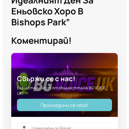
Идеалният Ден За
Еньовско Хоро В
Bishops Park”
Коментирай!
Свържи се с нас!
Ела и стани част от общността на BG VOICE
UK!
Присъедини се сега!