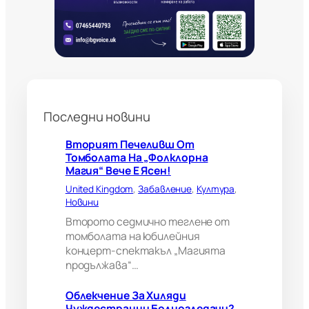
а
н
н
и
б
о
л
н
Последни новини
о
г
л
Вторият Печеливш От
е
Томболата На „Фолклорна
д
Магия“ Вече Е Ясен!
а
United Kingdom
, 
Забавление
, 
Култура
, 
ч
Новини
и
?
Второто седмично теглене от
В
томболата на юбилейния
е
концерт-спектакъл „Магията
л
продължава“…
и
к
Облекчение За Хиляди
о
Чуждестранни Болногледачи?