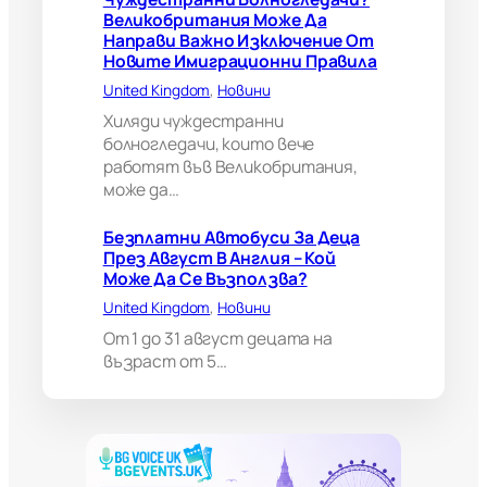
б
Великобритания Може Да
р
Направи Важно Изключение От
и
Новите Имиграционни Правила
т
а
United Kingdom
, 
Новини
н
Хиляди чуждестранни
и
болногледачи, които вече
я
работят във Великобритания,
м
може да…
о
ж
е
Безплатни Автобуси За Деца
д
През Август В Англия – Кой
а
Може Да Се Възползва?
н
United Kingdom
, 
Новини
а
п
От 1 до 31 август децата на
р
възраст от 5…
а
в
и
в
а
ж