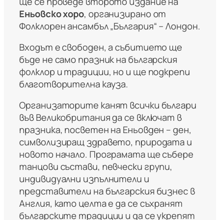
ще се проведе второто издание на
Еньовско хоро
, организирано от
Фолклорен ансамбъл „България“ – Лондон.
Входът е свободен, а събитието ще
бъде не само празник на българския
фолклор и традиции, но и ще подкрепи
благотворителна кауза.
Организаторите канят всички българи
във Великобритания да се включат в
празника, посветен на Еньовден – ден,
символизиращ здравето, природата и
новото начало. Програмата ще събере
танцови състави, певчески групи,
индивидуални изпълнители и
представители на българския бизнес в
Англия, като целта е да се съхранят
българските традиции и да се укрепят