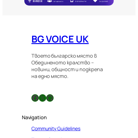
г
р
а
ц
и
о
BG VOICE UK
н
н
и
п
Твоето българско място в
р
Обединеното кралство –
а
новини, общност и подкрепа
в
на едно място.
и
л
а
Facebook
X
GitHub
Navigation
Community Guidelines