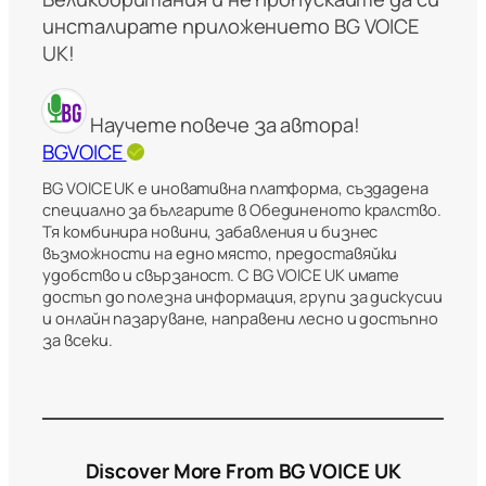
инсталирате приложението BG VOICE
UK!
Научете повече за автора!
BGVOICE
BG VOICE UK е иновативна платформа, създадена
специално за българите в Обединеното кралство.
Тя комбинира новини, забавления и бизнес
възможности на едно място, предоставяйки
удобство и свързаност. С BG VOICE UK имате
достъп до полезна информация, групи за дискусии
и онлайн пазаруване, направени лесно и достъпно
за всеки.
Discover More From BG VOICE UK