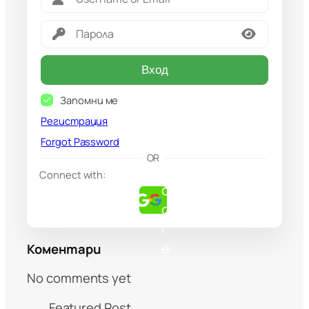
Вход
Запомни ме
Регистрация
Forgot Password
G
OR
o
Connect with:
o
g
l
e
Коментари
No comments yet
Featured Post