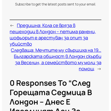
Subscribe to get the latest posts sent to your email.
←
Предишна:
Кола се вряза в
пешеходци в Лондон – петима ранени,
шофьорът е арестуван за опит за
убийство
Следваща:
Мечтите му свършиха на 19…
Българската общност в Лондон скърби
за Веселин, а семейството му моли за
помощ
→
0 Responses To “След
Горещата Седмица В
Лондон – Днес Е