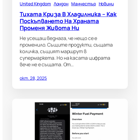
United Kingdom
Лондон
Манчестър
Новини
Тихата Криза В Хладилника – Как
Поскъпването На Храната
Променя Живота Ни
Не усещаш веднага, че нещо се е
променило. Същите продукти, същата
количка, същият маршрут в
супермаркета. Но на касата цифрата
вече не е същата. От…
окт. 28, 2025