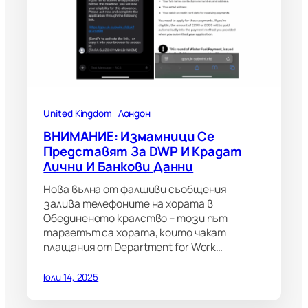
United Kingdom
Лондон
ВНИМАНИЕ: Измамници Се
Представят За DWP И Крадат
Лични И Банкови Данни
Нова вълна от фалшиви съобщения
залива телефоните на хората в
Обединеното кралство – този път
таргетът са хората, които чакат
плащания от Department for Work…
юли 14, 2025