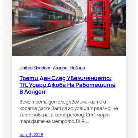
United Kingdom
Лондон
Новини
Трети Ден След Увеличението:
TfL Удари Джоба На Работещите
В Лондон
Вече трети ден след увеличението и
хората започват да го усещат реално, не
като новина, а като разход. От 1 март
тарифите на метрото, DLR,…
мар. 3, 2026