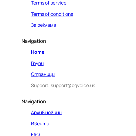
Terms of service
Terms of conditions
За реклама
Navigation
Home
Групи
Страници
Support: support@bgvoice.uk
Navigation
Архив новини
Ивенти
Здравейте! Аз съм Алекс –
FAQ