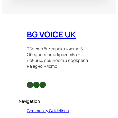
BG VOICE UK
Твоето българско място в
Обединеното кралство –
новини, общност и подкрепа
на едно място.
Facebook
X
GitHub
Navigation
Community Guidelines