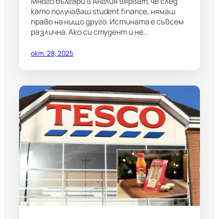
Много българи в Англия вярват, че след
като получаваш student finance, нямаш
право на нищо друго. Истината е съвсем
различна. Ако си студент и не…
окт. 28, 2025