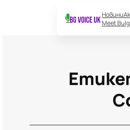
Новини
А
Meet Bulg
Етике
С