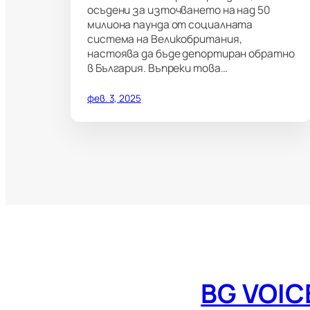
осъдени за източването на над 50
милиона паунда от социалната
система на Великобритания,
настоява да бъде депортиран обратно
в България. Въпреки това…
фев. 3, 2025
BG VOIC