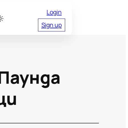
Login
Sign up
 Паунда
щи