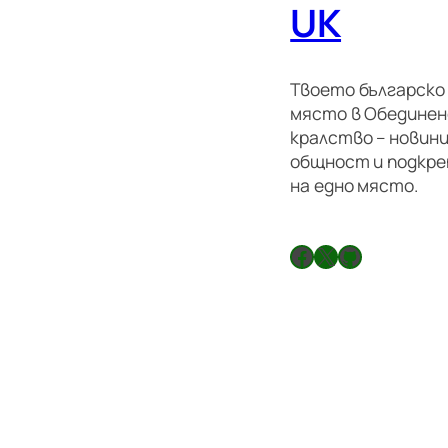
UK
Твоето българско
място в Обедине
кралство – новини
общност и подкре
на едно място.
Facebook
X
GitHub