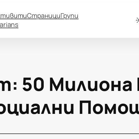
ктивити
Страници
Групи
arians
т:
50 Милиона
оциални Помо