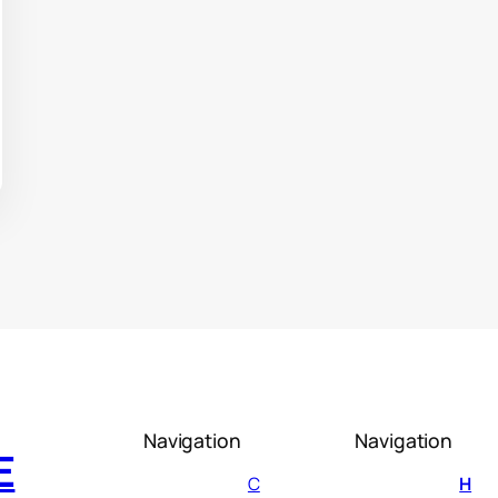
Navigation
Navigation
E
C
H