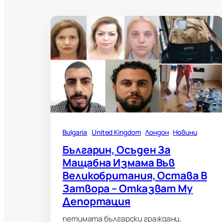
Bulgaria
United Kingdom
Лондон
Новини
Българин, Осъден За
Мащабна Измама Във
Великобритания, Остава В
Затвора – Отказват Му
Депортация
петимата български граждани,