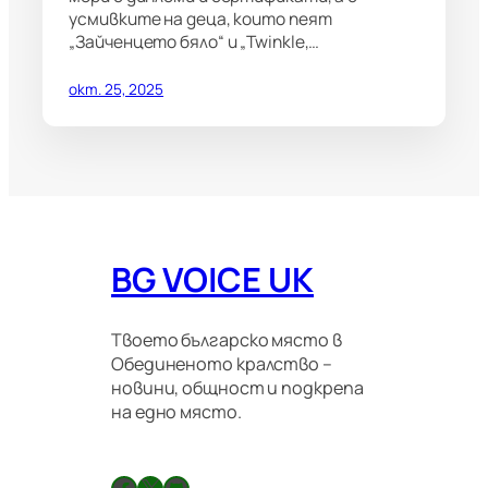
усмивките на деца, които пеят
„Зайченцето бяло“ и „Twinkle,…
окт. 25, 2025
BG VOICE UK
Твоето българско място в
Обединеното кралство –
новини, общност и подкрепа
на едно място.
Facebook
X
GitHub