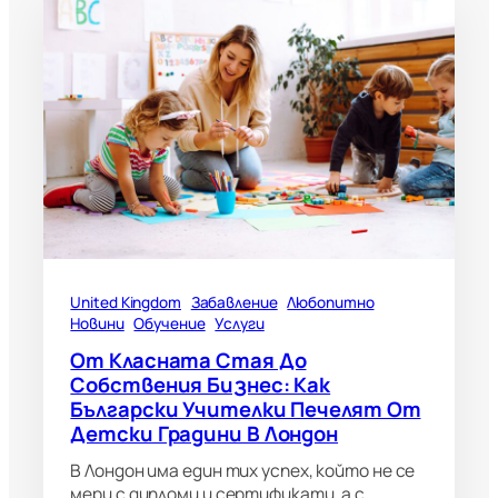
United Kingdom
Забавление
Любопитно
Новини
Обучение
Услуги
От Класната Стая До
Собствения Бизнес: Как
Български Учителки Печелят От
Детски Градини В Лондон
В Лондон има един тих успех, който не се
мери с дипломи и сертификати, а с